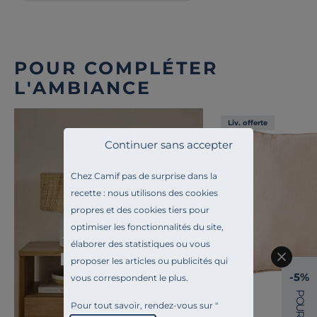
POUR COMPLÉTER
L'AMBIANCE
Liv. offerte
Continuer sans accepter
Chez Camif pas de surprise dans la
recette : nous utilisons des cookies
propres et des cookies tiers pour
optimiser les fonctionnalités du site,
Toute l'inspiration
élaborer des statistiques ou vous
Ile de Nôle
proposer les articles ou publicités qui
-5%
vous correspondent le plus.
P
O
Pour tout savoir, rendez-vous sur "
U
R