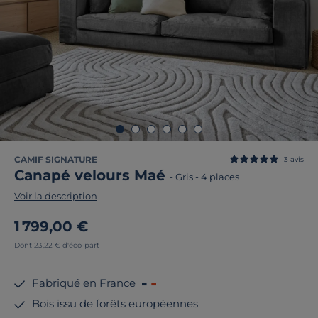
CAMIF SIGNATURE
3
avis
Canapé velours Maé
-
Gris
-
4 places
Voir la description
1 799,00 €
Dont 23,22 € d'éco-part
Fabriqué en France
Bois issu de forêts européennes