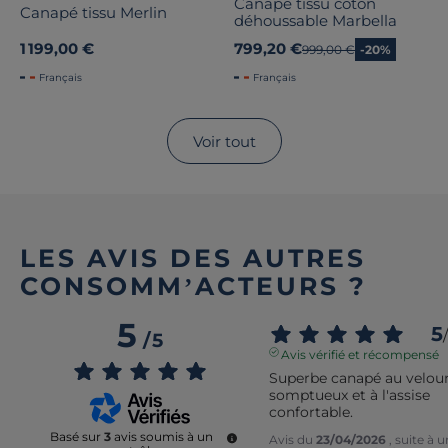
Canapé tissu coton
Canapé tissu Merlin
déhoussable Marbella
1 199,00 €
799,20 €
Ancien prix
999,00 €
-20%
Français
Français
Voir tout
LES AVIS DES AUTRES
CONSOMM’ACTEURS ?
5
5
/
/
5
Avis vérifié et récompensé
Superbe canapé au velour
somptueux et à l'assise 
confortable.
Basé sur
3
avis soumis à un
Avis du
23/04/2026
, suite à 