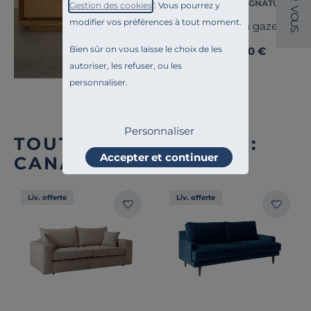
CAMIF SIGNATURE
Gestion des cookies
". Vous pourrez y
V
O
modifier vos préférences à tout moment.
U
Coussin gaze de co
S
Bien sûr on vous laisse le choix de les
25,00 €
Dès
autoriser, les refuser, ou les
personnaliser.
Personnaliser
TOUTE NOTRE OFFRE :
Accepter et continuer
CANAPÉS DROITS
Liv. offerte
Liv. offerte