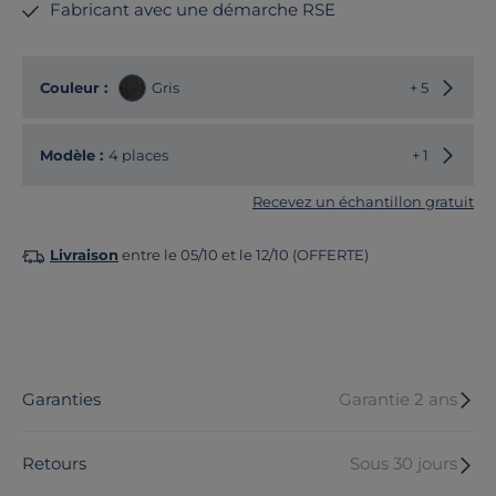
Fabricant avec une démarche RSE
Choisir
Couleur :
Gris
+ 5
Choisir
Modèle :
4 places
+ 1
Recevez un échantillon gratuit
Livraison
entre le 05/10 et le 12/10 (OFFERTE)
Garanties
Garantie 2 ans
Retours
Sous 30 jours