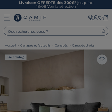
Livraison OFFERTE dès 300€*
jusqu’au
18/08
Voir la sélection
Que recherchez-vous ?
Accueil
>
Canapés et fauteuils
>
Canapés
>
Canapés droits
Liv. offerte