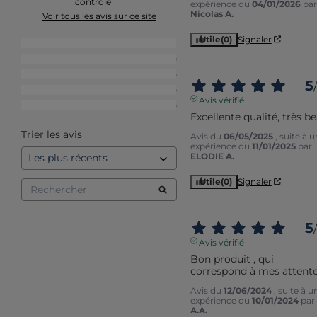
contrôle
expérience du
04/01/2026
par
Nicolas A.
Voir tous les avis sur ce site
Utile
(0)
Signaler
5
étoiles
3
4
étoiles
0
3
étoiles
0
5
/
2
étoiles
0
Avis vérifié
1
étoile
0
Excellente qualité, très b
Trier les avis
Avis du
06/05/2025
, suite à 
expérience du
11/01/2025
par
ELODIE A.
Utile
(0)
Signaler
5
/
Avis vérifié
Bon produit , qui 
correspond à mes attent
Avis du
12/06/2024
, suite à u
expérience du
10/01/2024
par
A.A.