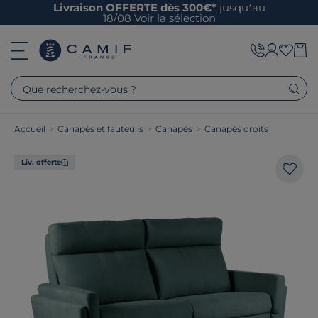
Livraison OFFERTE dès 300€*
jusqu’au
18/08
Voir la sélection
Que recherchez-vous ?
Accueil
>
Canapés et fauteuils
>
Canapés
>
Canapés droits
Liv. offerte