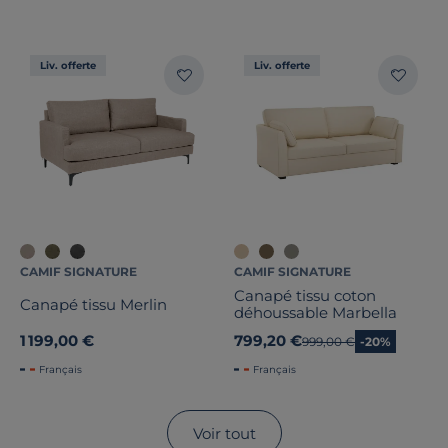
Liv. offerte
Liv. offerte
CAMIF SIGNATURE
CAMIF SIGNATURE
Canapé tissu coton
Canapé tissu Merlin
déhoussable Marbella
1 199,00 €
799,20 €
Ancien prix
999,00 €
-20%
Français
Français
Voir tout