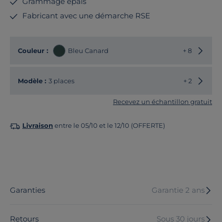
Grammage épais
Fabricant avec une démarche RSE
Choisir
Couleur :
Bleu Canard
+ 8
Choisir
Modèle :
3 places
+ 2
Recevez un échantillon gratuit
Livraison
entre le 05/10 et le 12/10 (OFFERTE)
Garanties
Garantie 2 ans
Retours
Sous 30 jours