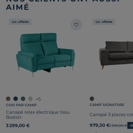
AIMÉ
Liv. offerte
Liv. offerte
+5
CAMIF SIGNATURE
COSI PAR CAMIF
Canapé relax électrique tissu
Canapé 3 places con
Boston
979,30 €
3 299,00 €
Ancien prix
1 399,00 €
-