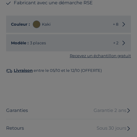
Fabricant avec une démarche RSE
Choisir
Couleur :
Kaki
+ 8
Choisir
Modèle :
3 places
+ 2
Recevez un échantillon gratuit
Livraison
entre le 05/10 et le 12/10 (OFFERTE)
Garanties
Garantie 2 ans
Retours
Sous 30 jours