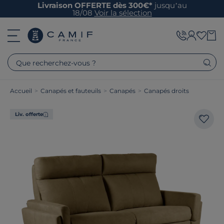
Livraison OFFERTE dès 300€*
jusqu’au
18/08
Voir la sélection
Que recherchez-vous ?
Accueil
>
Canapés et fauteuils
>
Canapés
>
Canapés droits
Liv. offerte