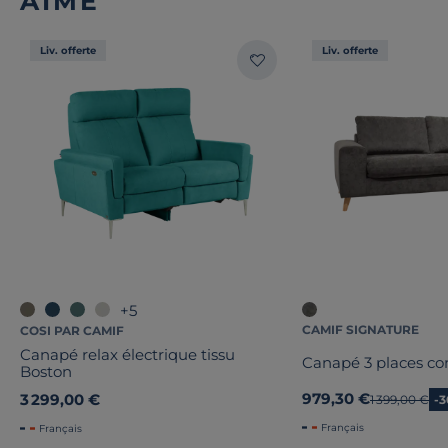
AIMÉ
Liv. offerte
Liv. offerte
+5
CAMIF SIGNATURE
COSI PAR CAMIF
Canapé relax électrique tissu
Canapé 3 places con
Boston
979,30 €
3 299,00 €
Ancien prix
1 399,00 €
-
Français
Français