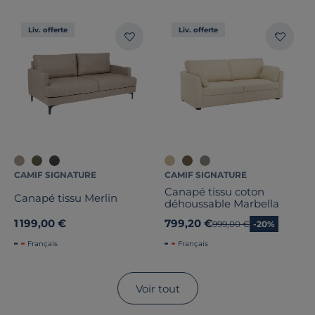
Liv. offerte
Liv. offerte
CAMIF SIGNATURE
CAMIF SIGNATURE
Canapé tissu coton
Canapé tissu Merlin
déhoussable Marbella
1 199,00 €
799,20 €
Ancien prix
999,00 €
-20%
Français
Français
Voir tout