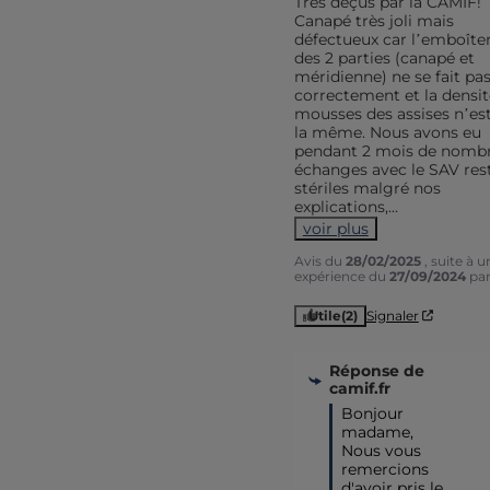
Très déçus par la CAMIF! 
Canapé très joli mais 
défectueux car l’emboîte
des 2 parties (canapé et 
méridienne) ne se fait pas
correctement et la densit
mousses des assises n’est
la même. Nous avons eu 
pendant 2 mois de nombr
échanges avec le SAV rest
stériles malgré nos 
explications,
...
voir plus
Avis du
28/02/2025
, suite à u
expérience du
27/09/2024
pa
Utile
(2)
Signaler
Réponse de
camif.fr
Bonjour 
madame, 

Nous vous 
remercions 
d'avoir pris le 