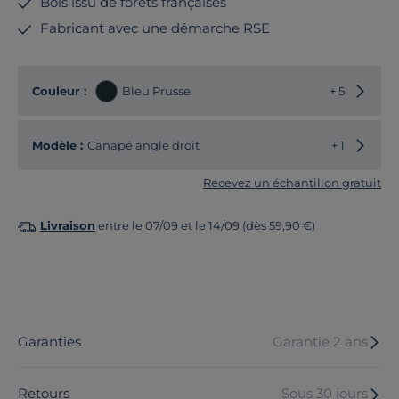
Bois issu de forêts françaises
Fabricant avec une démarche RSE
Choisir
Couleur :
Bleu Prusse
+ 5
Choisir
Modèle :
Canapé angle droit
+ 1
Recevez un échantillon gratuit
Livraison
entre le 07/09 et le 14/09 (dès 59,90 €)
Garanties
Garantie 2 ans
Retours
Sous 30 jours