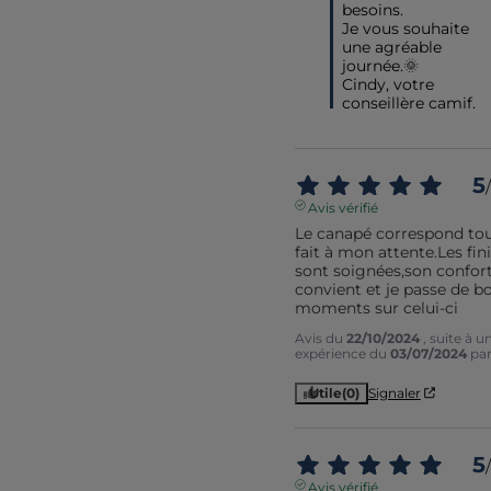
besoins. 

Je vous souhaite 
une agréable 
journée.🌞

Cindy, votre 
conseillère camif.
5
/
Avis vérifié
Le canapé correspond tout
fait à mon attente.Les fini
sont soignées,son confor
convient et je passe de bo
moments sur celui-ci
Avis du
22/10/2024
, suite à u
expérience du
03/07/2024
pa
Utile
(0)
Signaler
5
/
Avis vérifié