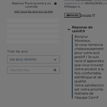
expérience du
06/04/2026
pa
Basé sur
7
avis soumis à un
Philippe A.
contrôle
Voir tous les avis sur ce site
Utile
(0)
Signaler
5
étoiles
5
4
étoiles
1
Réponse de
camif.fr
3
étoiles
0
Bonjour 
2
étoiles
0
Monsieur,

1
étoile
1
Je vous remercie 
chaleureusement 
Trier les avis
pour votre avis 
positif ! Je suis 
ravie d’apprendre 
que vous trouvez 
notre produit à la 
fois confortable, 
esthétique et de 
qualité. 

Votre satisfaction 
est notre priorité.

Nathalie de 
l'équipe Camif