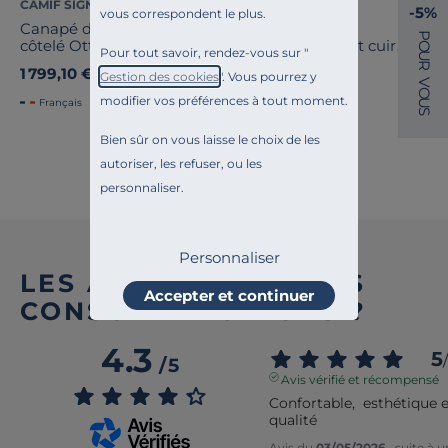
CAMIF SIGNATURE
COSI PAR CAMIF
-5%
vous correspondent le plus.
Canapé d'angle velours
Canapé d'angle
P
côtelé Otto
microfibre aspect cuir
O
Pour tout savoir, rendez-vous sur "
U
vieilli Owen
R
1 799,10 €
1 099,00 €
Ancien prix
1 999,00 €
-10%
Gestion des cookies
". Vous pourrez y
V
O
modifier vos préférences à tout moment.
U
Français
Français
S
Bien sûr on vous laisse le choix de les
autoriser, les refuser, ou les
Voir tout
personnaliser.
Personnaliser
LES AVIS DES AUTRES
Accepter et continuer
CONSOMM’ACTEURS ?
4.3
5
/
/
5
Avis vérifié et récompensé
Confortable,  esthétique e
qualité
Avis du
03/05/2026
, suite à 