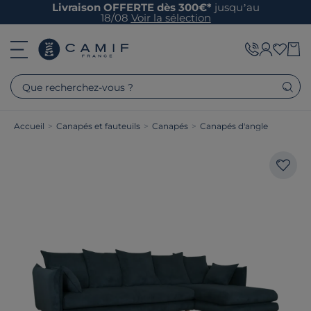
Livraison OFFERTE dès 300€*
jusqu’au
18/08
Voir la sélection
Que recherchez-vous ?
Accueil
>
Canapés et fauteuils
>
Canapés
>
Canapés d'angle