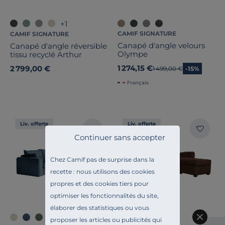
+1
CAMIF SIGNATURE
CAMIF SIGNATURE
Canapé d'angle velours
Canapé d'angle réversible
Olympe
tissu recyclé Arthur
1 274,15 €
2 799,00 €
Ancien prix
1 499,00 €
-15%
Français
Liv. offerte
Liv. offerte
Continuer sans accepter
Chez Camif pas de surprise dans la
recette : nous utilisons des cookies
propres et des cookies tiers pour
optimiser les fonctionnalités du site,
élaborer des statistiques ou vous
proposer les articles ou publicités qui