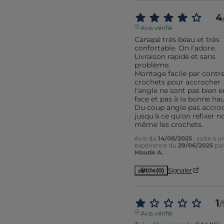
4
Avis vérifié
Canapé très beau et très 
confortable. On l'adore. 

Livraison rapide et sans 
problème.

Montage facile par contre 
crochets pour accrocher 
l'angle ne sont pas bien en
face et pas à la bonne hau
Du coup angle pas accroc
jusqu'à ce qu'on refixer no
même les crochets.
Avis du
14/08/2025
, suite à u
expérience du
29/06/2025
pa
Maude A.
Utile
(0)
Signaler
1
/
Avis vérifié