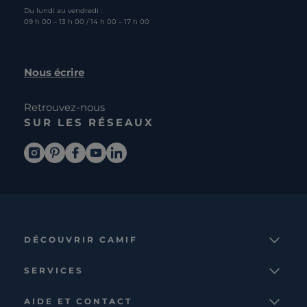
Du lundi au vendredi :
09 h 00 – 13 h 00 / 14 h 00 – 17 h 00
Nous écrire
Retrouvez-nous
SUR LES RÉSEAUX
DÉCOUVRIR CAMIF
La marque
SERVICES
Notre mission
Services et avantages
Nos collections
AIDE ET CONTACT