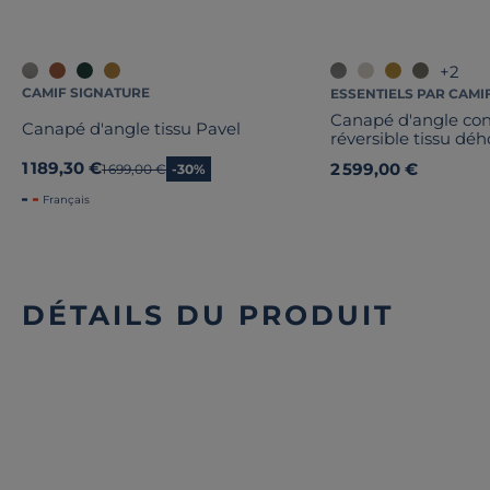
+2
CAMIF SIGNATURE
ESSENTIELS PAR CAMI
Canapé d'angle con
Canapé d'angle tissu Pavel
réversible tissu dé
1 189,30 €
2 599,00 €
Ancien prix
1 699,00 €
-30%
Français
DÉTAILS DU PRODUIT