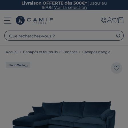
Livraison OFFERTE dès 300€*
jusqu’au
18/08
Voir la sélection
Que recherchez-vous ?
Accueil
>
Canapés et fauteuils
>
Canapés
>
Canapés d'angle
Liv. offerte