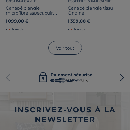
COSI PAR CAMIF
ESSENTIELS PAR CAMIF
Canapé d'angle
Canapé d'angle tissu
microfibre aspect cuir
Ondine
vieilli Owen
1 099,00 €
1 399,00 €
Français
Français
Voir tout
Paiement sécurisé
INSCRIVEZ-VOUS À LA
NEWSLETTER