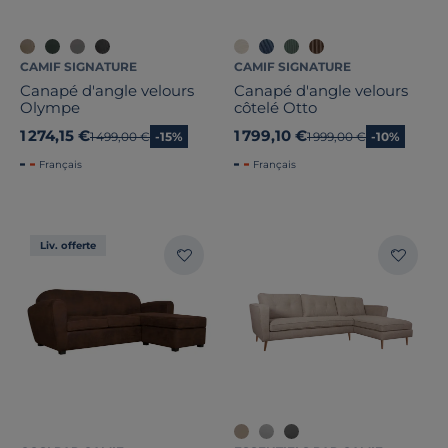
CAMIF SIGNATURE
CAMIF SIGNATURE
Canapé d'angle velours
Canapé d'angle velours
Olympe
côtelé Otto
1 274,15 €
1 799,10 €
Ancien prix
1 499,00 €
-15%
Ancien prix
1 999,00 €
-10%
Français
Français
Liv. offerte