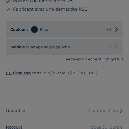
Bois issu de forêts françaises
Fabricant avec une démarche RSE
Choisir
Couleur :
Bleu
+ 5
Choisir
Modèle :
Canapé angle gauche
+ 1
Recevez un échantillon gratuit
Livraison
entre le 21/09 et le 28/09 (OFFERTE)
Garanties
Garantie 2 ans
Retours
Sous 30 jours