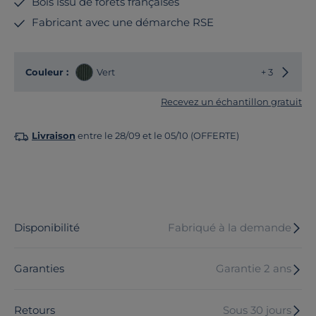
Bois issu de forêts françaises
Fabricant avec une démarche RSE
Choisir
Couleur :
Vert
+ 3
Recevez un échantillon gratuit
Livraison
entre le 28/09 et le 05/10 (OFFERTE)
Disponibilité
Fabriqué à la demande
Garanties
Garantie 2 ans
Retours
Sous 30 jours