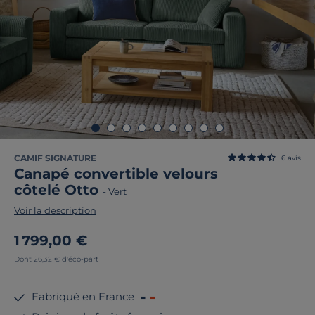
CAMIF SIGNATURE
6
avis
Canapé convertible velours
côtelé Otto
-
Vert
Voir la description
1 799,00 €
Dont 26,32 € d'éco-part
Fabriqué en France