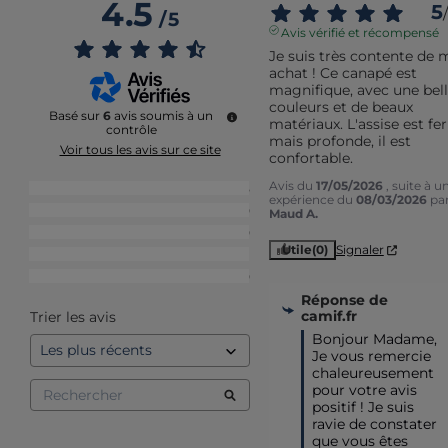
4.5
5
/
/
5
Avis vérifié et récompensé
Je suis très contente de 
achat ! Ce canapé est 
magnifique, avec une bell
couleurs et de beaux 
Basé sur
6
avis soumis à un
matériaux. L'assise est fe
contrôle
mais profonde, il est 
Voir tous les avis sur ce site
confortable.
Avis du
17/05/2026
, suite à u
5
étoiles
5
expérience du
08/03/2026
pa
4
étoiles
0
Maud A.
3
étoiles
0
Utile
(0)
Signaler
2
étoiles
1
1
étoile
0
Réponse de
camif.fr
Trier les avis
Bonjour Madame,

Je vous remercie 
chaleureusement 
pour votre avis 
positif ! Je suis 
ravie de constater 
que vous êtes 