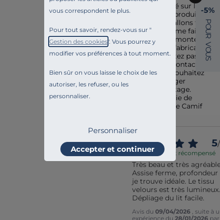
indiqué sur la 
-5%
vous correspondent le plus.
fiche  produit.

P
Nous allons tout 
O
Pour tout savoir, rendez-vous sur "
de même faire 
U
R
une remontée à 
Gestion des cookies
". Vous pourrez y
V
notre fabricant.

O
modifier vos préférences à tout moment.
U
N'hésitez pas à 
S
nous contacter si 
vous souhaitez 
Bien sûr on vous laisse le choix de les
échanger 
autoriser, les refuser, ou les
davantage. 

personnaliser.
Nathalie de 
l'équipe Camif
Personnaliser
5
/
Accepter et continuer
Avis vérifié et récompensé
Très beau et très agréable 
Assise ferme, profondeur 
je trouve idéale. Le tissu 
velours est très lumineux. 
Dépliage du lit facile.
Avis du
09/04/2026
, suite à 
expérience du
28/01/2026
par