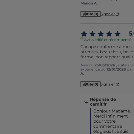
Manon A.
Utile
(0)
Signaler
5
/
Avis vérifié et récompensé
Canapé conforme à mes 
attentes, beau tissu, belle 
forme, bon rapport qualit
Avis du
23/03/2026
, suite à u
expérience du
12/01/2026
par
A.
Utile
(0)
Signaler
Réponse de
camif.fr
Bonjour Madame,

Merci infiniment 
pour votre 
commentaire 
élogieux ! Je suis 