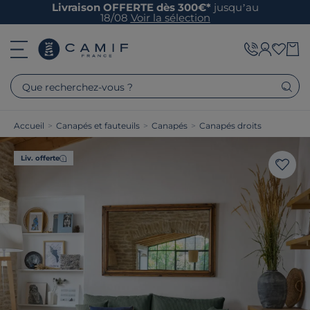
Livraison OFFERTE dès 300€*
jusqu’au
18/08
Voir la sélection
Que recherchez-vous ?
Accueil
>
Canapés et fauteuils
>
Canapés
>
Canapés droits
Liv. offerte