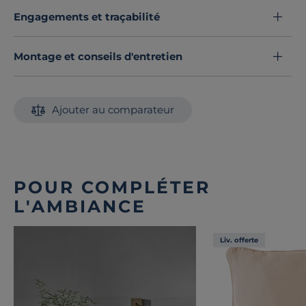
canapé convertible Otto est le choix parfait pour ceux
Engagements et traçabilité
qui recherchent un
équilibre entre fonctionnalité et
élégance.
Découvrez toute notre sélection :
Montage et conseils d'entretien
Canapés droits
Ajouter au comparateur
POUR COMPLÉTER
L'AMBIANCE
Liv. offerte