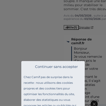
souple. Il manque une bar
milieu pour stabiliser le 
sommier. C'est très décev
Avis du
04/05/2026
, suite à 
expérience du
03/02/2026
pa
Utile
(1)
Signaler
Réponse de
camif.fr
Bonjour 
Monsieur,

Je vous remercie 
d'avoir pris le 
temps de 
Continuer sans accepter
partager votre 
avis. 

Concernant le 
Chez Camif pas de surprise dans la
matelas, il s'agit 
recette : nous utilisons des cookies
d'un matelas 
propres et des cookies tiers pour
pour un 
couchage 
optimiser les fonctionnalités du site,
d'appoint d'une 
élaborer des statistiques ou vous
épaisseur de 10 
cm, comme 
proposer les articles ou publicités qui