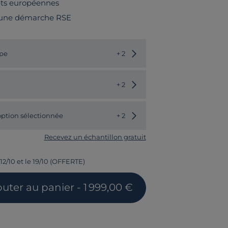
rêts européennes
 une démarche RSE
Choisir une autre couleur
pe
+ 2
Choisir un autre modèle
+ 2
ption sélectionnée
+ 2
Recevez un échantillon gratuit
12/10 et le 19/10 (OFFERTE)
outer
au panier
- 1 999,00 €