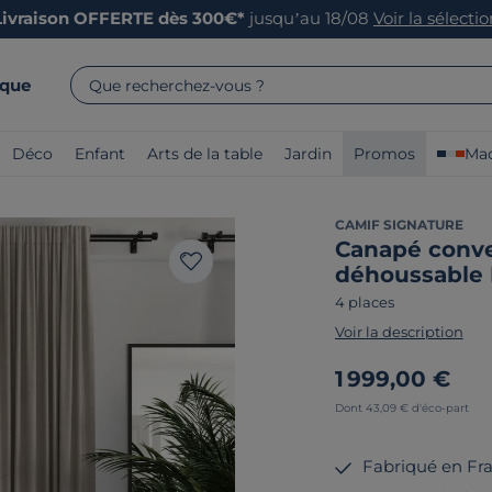
Livraison OFFERTE dès 300€*
jusqu’au 18/08
Voir la sélecti
rque
Que recherchez-vous ?
Déco
Enfant
Arts de la table
Jardin
Promos
Mad
CAMIF SIGNATURE
Canapé conver
déhoussable 
4 places
Voir la description
1 999,00 €
Dont 43,09 € d'éco-part
Fabriqué en Fr