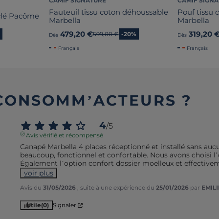
CAMIF SIGNATURE
CAMIF SIGN
Fauteuil tissu coton déhoussable
Pouf tissu
yclé Pacôme
Marbella
Marbella
479,20 €
319,20 
Ancien prix
599,00 €
-20%
Dès
Dès
Français
Français
 CONSOMM’ACTEURS ?
4
/
5
Avis vérifié et récompensé
Canapé Marbella 4 places réceptionné et installé sans aucu
beaucoup, fonctionnel et confortable. Nous avons choisi l’
Également l’option confort dossier moelleux et effective
voir plus
Avis du
31/05/2026
, suite à une expérience du
25/01/2026
par
EMILI
Utile
(0)
Signaler