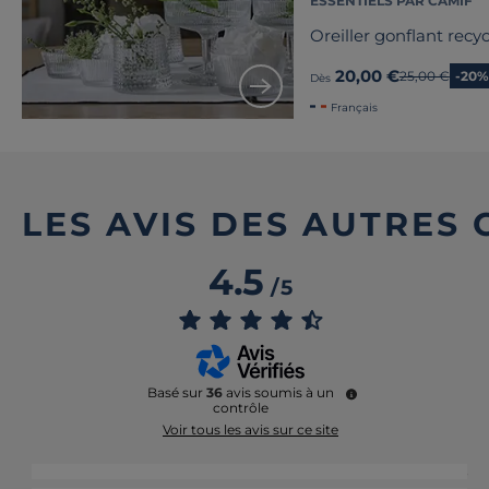
ESSENTIELS PAR CAMIF
Oreiller gonflant rec
20,00 €
Ancien prix
25,00 €
-20%
Dès
Français
LES AVIS DES AUTRES
4.5
/
5
Basé sur
36
avis soumis à un
contrôle
Voir tous les avis sur ce site
5
étoiles
23