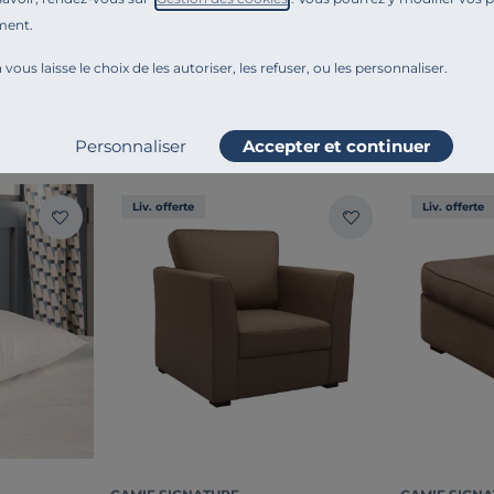
Ajouter au comparateur
ment.
 vous laisse le choix de les autoriser, les refuser, ou les personnaliser.
MBIANCE
Personnaliser
Accepter et continuer
Liv. offerte
Liv. offerte