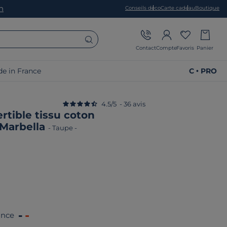
on
Conseils déco
Carte cadeau
Boutique
Contact
Compte
Favoris
Panier
e in France
C • PRO
4.5
/
5
-
36
avis
tible tissu coton
Marbella
-
Taupe
-
ance