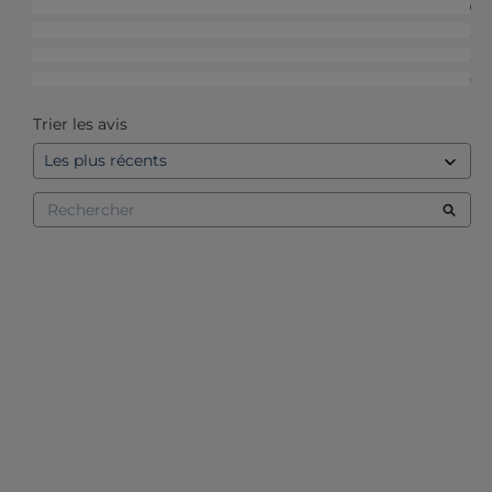
4
étoiles
9
3
étoiles
2
2
étoiles
2
1
étoile
0
Trier les avis