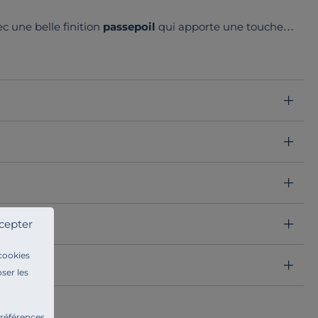
c une belle finition
passepoil
qui apporte une touche
 une housse de rechange est un excellent moyen de
le dans plusieurs tissus et
différents coloris
.
cepter
 cookies
ser les
préférences