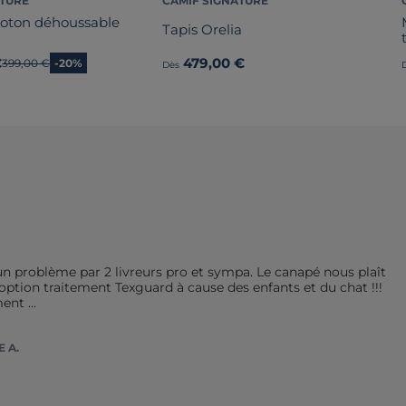
ATURE
CAMIF SIGNATURE
 coton déhoussable
Tapis Orelia
€
479,00 €
Ancien prix
399,00 €
-20%
Dès
n problème par 2 livreurs pro et sympa. Le canapé nous plaît 
option traitement Texguard à cause des enfants et du chat !!! 
ment 
...
E A.