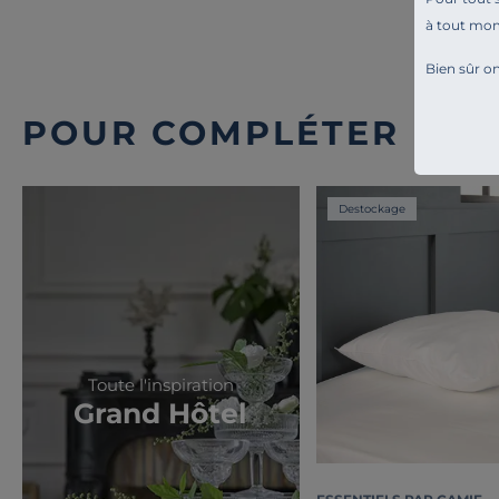
à tout mo
Bien sûr on
POUR COMPLÉTER L'A
Destockage
Toute l'inspiration
Grand Hôtel