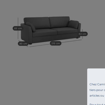
Chez Camif 
tiers pour 
articles ou
Pour tout s