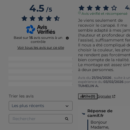
4.5
4
/
5
Avis vérifié et récompensé
Je viens seulement de 
recevoir le canapé. Il me 
semble adapté à mes jam
(hauteur et profondeur de
Basé sur
15
avis soumis à un
l'assise), suffisamment fe
contrôle
Il nous a été compliqué de
Voir tous les avis sur ce site
choisir la couleur, les pho
ne rendent pas forcément
5
étoiles
10
bien compte de la réalité.

Le montage est assez sim
4
étoiles
4
à deux personnes.
3
étoiles
0
Avis du
21/04/2026
, suite à u
2
étoiles
1
expérience du
03/02/2026
pa
1
étoile
0
TUMELIN A.
Trier les avis
Utile
(0)
Signaler
Réponse de
camif.fr
Bonjour 
Madame,
