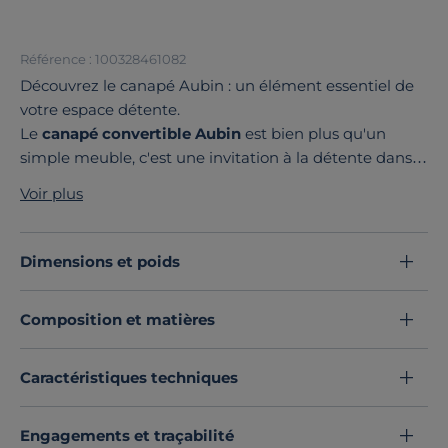
Référence : 100328461082
Découvrez le canapé Aubin : un élément essentiel de
votre espace détente.
Le
canapé convertible Aubin
est bien plus qu'un
simple meuble, c'est une invitation à la détente dans
un cadre chaleureux et convivial. Avec ses linges
Voir plus
simples et authentiques, il s'intègre harmonieusement
dans divers styles d'intérieur, devenant rapidement le
point central de votre salon.
Dimensions et poids
L'un des atouts majeurs du canapé Aubin réside dans
son excellent confort d'assise. Que vous souhaitiez
Composition et matières
profiter d'un moment de lecture ou rassembler vos
amis, ce canapé saura vous offrir un merveilleux
moment.
Caractéristiques techniques
La collection
Aubin se décline en plusieurs modèles
pour s'adapter à toutes les configurations. Elle vous
Engagements et traçabilité
propose également
deux revêtements différents.