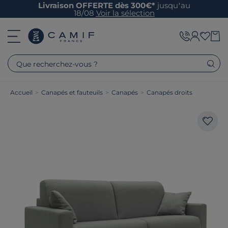
Livraison OFFERTE dès 300€*
jusqu’au
18/08
Voir la sélection
Que recherchez-vous ?
Accueil
>
Canapés et fauteuils
>
Canapés
>
Canapés droits