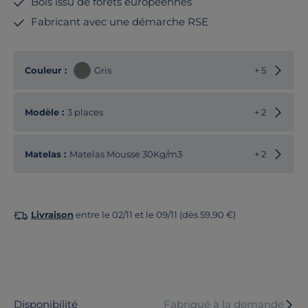
Bois issu de forêts européennes
Fabricant avec une démarche RSE
Choisir
Couleur :
Gris
+ 5
Choisir
Modèle :
3 places
+ 2
Matelas :
Matelas Mousse 30Kg/m3
+ 2
Livraison
entre le 02/11 et le 09/11 (dès 59,90 €)
Disponibilité
Fabriqué à la demande