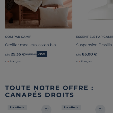
COSI PAR CAMIF
ESSENTIELS PAR CAMI
Oreiller moelleux coton bio
Suspension Brasilia
25,35 €
85,00 €
Ancien prix
39,00 €
-35%
Dès
Dès
Français
Français
TOUTE NOTRE OFFRE :
CANAPÉS DROITS
Liv. offerte
Liv. offerte