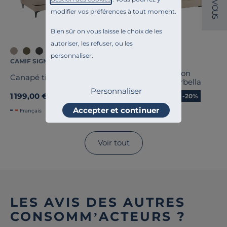
V
O
modifier vos préférences à tout moment.
U
S
Bien sûr on vous laisse le choix de les
autoriser, les refuser, ou les
personnaliser.
CAMIF SIGNATURE
CAMIF SIGNATURE
Canapé tissu coton
Canapé tissu Merlin
déhoussable Marbella
Personnaliser
1 199,00 €
799,20 €
Ancien prix
999,00 €
-20%
Accepter et continuer
Français
Français
Voir tout
LES AVIS DES AUTRES
CONSOMM’ACTEURS ?