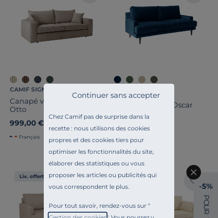
CAMIF SIGNATURE
CAMIF SIGNATURE
Continuer sans accepter
Canapé velours côtelé
Canapé velours Oscar
Otto
Chez Camif pas de surprise dans la
999,00 €
999,00 €
recette : nous utilisons des cookies
Français
Français
propres et des cookies tiers pour
optimiser les fonctionnalités du site,
élaborer des statistiques ou vous
proposer les articles ou publicités qui
Liv. offerte
Liv. offerte
-5%
vous correspondent le plus.
P
O
Pour tout savoir, rendez-vous sur "
U
R
Gestion des cookies
". Vous pourrez y