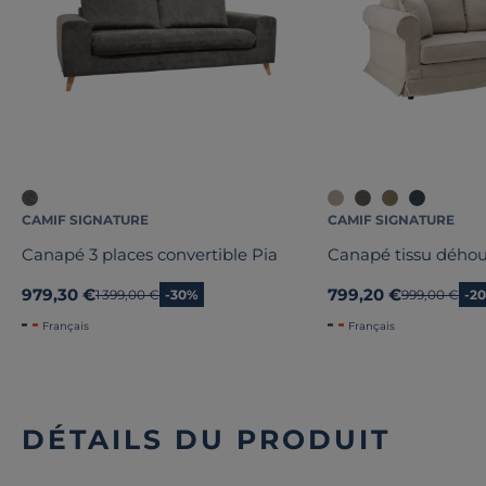
CAMIF SIGNATURE
CAMIF SIGNATURE
Canapé 3 places convertible Pia
Canapé tissu déhou
979,30 €
799,20 €
Ancien prix
1 399,00 €
-30%
Ancien prix
999,00 €
-2
Français
Français
DÉTAILS DU PRODUIT