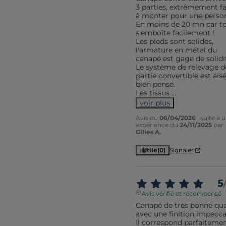
3 parties, extrêmement fac
à monter pour une person
En moins de 20 mn car to
s'emboîte facilement ! 

Les pieds sont solides, 
l'armature en métal du 
canapé est gage de solidit
Le système de relevage de
partie convertible est aisé 
bien pensé.

Les tissus 
...
voir plus
Avis du
06/04/2026
, suite à 
expérience du
24/11/2025
par
Gilles A.
Utile
(0)
Signaler
5
/
Avis vérifié et récompensé
Canapé de très bonne qual
avec une finition impeccab
Il correspond parfaitemen