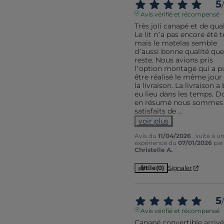
5
/
Avis vérifié et récompensé
Très joli canapé et de quali
Le lit n’a pas encore été t
mais le matelas semble 
d’aussi bonne qualité que 
reste. Nous avions pris 
l’option montage qui a pu
être réalisé le même jour 
la livraison. La livraison a 
eu lieu dans les temps. D
en résumé nous sommes t
satisfaits de 
...
voir plus
Avis du
11/04/2026
, suite à u
expérience du
07/01/2026
par
Christelle A.
Utile
(0)
Signaler
5
/
Avis vérifié et récompensé
Canapé convertible arrivé