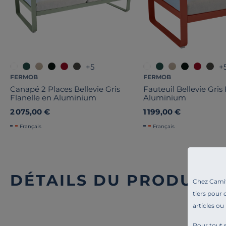
+5
+
FERMOB
FERMOB
Canapé 2 Places Bellevie Gris
Fauteuil Bellevie Gris
Flanelle en Aluminium
Aluminium
2 075,00 €
1 199,00 €
Français
Français
DÉTAILS DU PRODUIT
Chez Camif 
tiers pour 
articles ou
Pour tout s