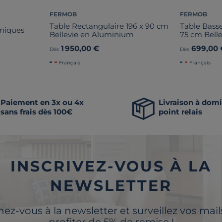
FERMOB
FERMOB
Table Rectangulaire 196 x 90 cm
Table Basse
oniques
Bellevie en Aluminium
75 cm Bell
1 950,00 €
699,00 
Dès
Dès
Français
Français
Paiement en 3x ou 4x
Livraison à domi
sans frais dès 100€
point relais
INSCRIVEZ-VOUS À LA
NEWSLETTER
z-vous à la newsletter et surveillez vos mai
profiter de 5% de remise !