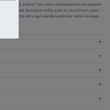
on extérieur à fond ! Son style contemporain est dessiné
es géométriques douces et mêle acier et aluminium, pour
ra une touche rétro qui viendra sublimer votre terrasse.
 de salon bas, ainsi que d’espace repas : une collection
 guise.
lle assise avec une structure et un piètement en
adaptés à une utilisation en extérieur, pour un produit
onnes.
llevie et se décline dans une large palette de coloris
de jardin