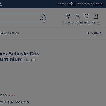
on
Conseils déco
Carte cadeau
Boutique
Contact
Compte
Favoris
Panier
e in France
C • PRO
es Bellevie Gris
Aluminium
-
Blanc
ance
tériaux recyclés