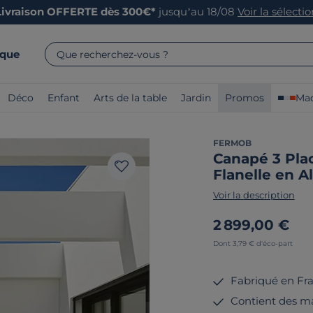
Livraison OFFERTE dès 300€*
jusqu’au 18/08
Voir la sélecti
rque
Que recherchez-vous ?
Déco
Enfant
Arts de la table
Jardin
Promos
Mad
FERMOB
Canapé 3 Plac
Flanelle en 
Voir la description
2 899,00 €
Dont 3,79 € d'éco-part
Fabriqué en Fr
Contient des ma