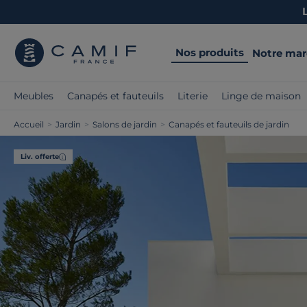
Nos produits
Notre ma
Meubles
Canapés et fauteuils
Literie
Linge de maison
Accueil
>
Jardin
>
Salons de jardin
>
Canapés et fauteuils de jardin
Liv. offerte