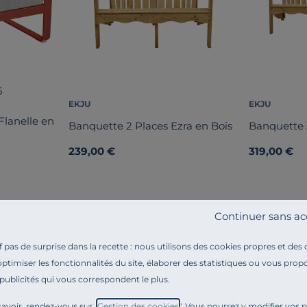
5
EKJU
EKJU
 Flanelle en
Banquette 2 Places Ezra en Bois
Banquette 3
239,00 €
319,00 €
Continuer sans ac
pas de surprise dans la recette : nous utilisons des cookies propres et des
optimiser les fonctionnalités du site, élaborer des statistiques ou vous propo
 publicités qui vous correspondent le plus.
Référence : 100351247940
Profitez d’un moment de détente dans votre jardin gr
avoir, rendez-vous sur "
Gestion des cookies
". Vous pourrez y modifier vos 