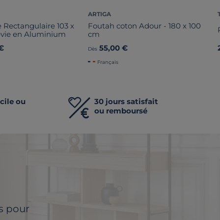
ARTIGA
 Rectangulaire 103 x
Foutah coton Adour - 180 x 100
evie en Aluminium
cm
€
55,00 €
Dès
Français
cile ou
30 jours satisfait
ou remboursé
ls pour