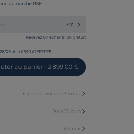
 une démarche RSE
Choisir une autre couleur
nc
+ 10
Recevez un échantillon gratuit
 28/09 et le 05/10 (OFFERTE)
outer
au panier
- 2 899,00 €
Garantie multiple Fermob
Sous 30 jours
Débarras