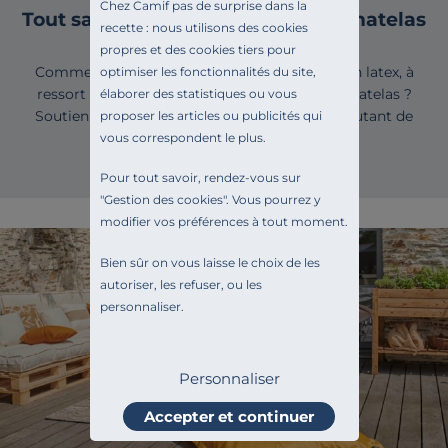
Chez Camif pas de surprise dans la
Tout savoir pour bien choisir son matelas
recette : nous utilisons des cookies
propres et des cookies tiers pour
Comment choisir un bon matelas ? Matelas en latex, à
optimiser les fonctionnalités du site,
ressort ou en mousse ? Quelle épaisseur de matelas ?
élaborer des statistiques ou vous
Soutien souple ou ferme, accueil moelleux... Autant de
proposer les articles ou publicités qui
termes à décrypter pour…
vous correspondent le plus.
Pour tout savoir, rendez-vous sur
"
Gestion des cookies
". Vous pourrez y
modifier vos préférences à tout moment.
Bien sûr on vous laisse le choix de les
autoriser, les refuser, ou les
personnaliser.
Personnaliser
Accepter et continuer