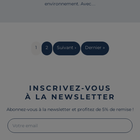
environnement. Avec…
Pagination
Page
1
Page
2
Page
Suivant ›
Dernière
Dernier »
courante
suivante
page
INSCRIVEZ-VOUS
À LA NEWSLETTER
Abonnez-vous à la newsletter et profitez de 5% de remise !
Votre email