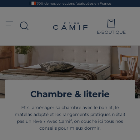
Aller
70% de nos collections fabriquées en France
au
contenu
principal
Le blog Camif
Ouvrir le menu de navigation
E-BOUTIQUE
Ouvrir la recherche
Chambre & literie
Et si aménager sa chambre avec le bon lit, le
matelas adapté et les rangements pratiques n'était
pas un rêve ? Avec Camif, on couche ici tous nos
conseils pour mieux dormir.