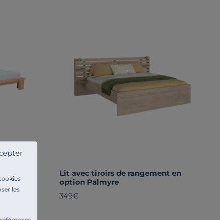
cepter
Lit avec tiroirs de rangement en
 cookies
option Palmyre
ser les
349€
préférences