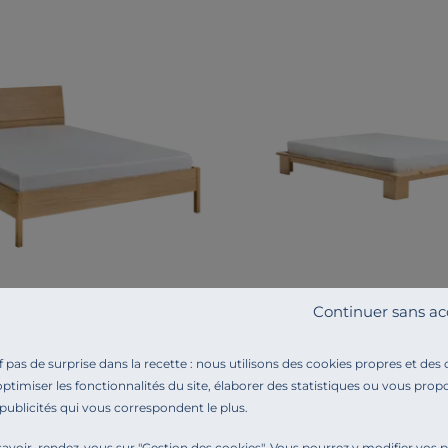
Continuer sans ac
Lit Timoé
ois Simon
pas de surprise dans la recette : nous utilisons des cookies propres et des
249€
optimiser les fonctionnalités du site, élaborer des statistiques ou vous propo
 publicités qui vous correspondent le plus.
avoir, rendez-vous sur "
Gestion des cookies
". Vous pourrez y modifier vos 