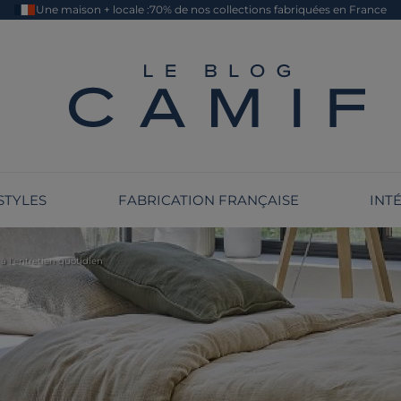
Une maison + locale :
70% de nos collections fabriquées en France
Le blog Camif
STYLES
FABRICATION FRANÇAISE
INT
 à l'entretien quotidien