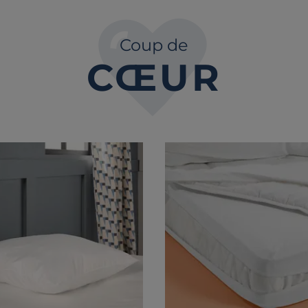
Coup de
CŒUR