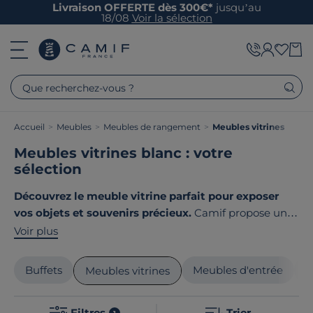
Livraison OFFERTE dès 300€*
jusqu’au
18/08
Voir la sélection
Que recherchez-vous ?
Accueil
>
Meubles
>
Meubles de rangement
>
Meubles vitrines
Meubles vitrines blanc : votre
sélection
Découvrez le meuble vitrine parfait pour exposer
vos objets et souvenirs précieux.
Camif propose une
large gamme de vitrines au design élégant, capables
Voir plus
de s'intégrer aisément dans les styles nature,
contemporain ou terroir. Que vous optiez pour un
Buffets
Meubles d'entrée
M
Meubles vitrines
modèle en bois massif ou avec des finitions modernes,
chaque pièce est conçue avec soin pour répondre à
Filtres
Trier
1