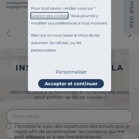
transparence, l'amélioration continue fait partie de nos
P
O
engagements.
Pour tout savoir, rendez-vous sur "
U
R
Gestion des cookies
". Vous pourrez y
V
O
modifier vos préférences à tout moment.
U
S
Paiement sécurisé
Bien sûr on vous laisse le choix de les
autoriser, les refuser, ou les
personnaliser.
INSCRIVEZ-VOUS À LA
Personnaliser
NEWSLETTER
Accepter et continuer
Abonnez-vous à la newsletter et surveillez vos mails
pour profiter de 5% de remise !
J'accepte le suivi des ouvertures des emails que je
reçois afin de personnaliser les contenus qui me
sont adressés et à des fins statistiques.