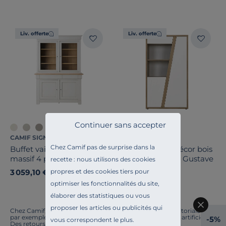
Note des clients
Liv. offerte
Liv. offerte
Stock
Pays de fabrication
Continuer sans accepter
CAMIF SIGNATURE
CAMIF SIGNATURE
Chez Camif pas de surprise dans la
Buffet vaisselier bois
Meuble vitrine décor bois
massif 4 portes 3 tiroirs
et blanc 2 portes Gustave
recette : nous utilisons des cookies
Embellie
propres et des cookies tiers pour
3 059,10 €
949,00 €
Ancien prix
3 399,00 €
-10%
optimiser les fonctionnalités du site,
Français
élaborer des statistiques ou vous
proposer les articles ou publicités qui
Chez Camif, on innove en permanence. Notre équipe éditoriale a
par exemple généré cette page à l'aide d'une intelligence artificielle.
-5%
vous correspondent le plus.
Des retours ? Nous sommes à l'écoute. Tout comme la