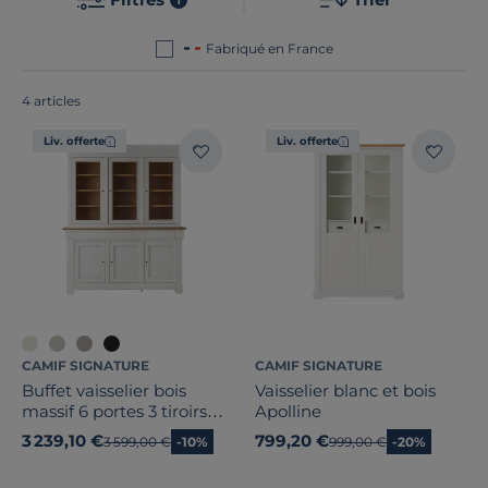
vos besoins. Le point commun de nos produits ? Ils
sont tous
fabriqués en France ou en Europe
!
Fabriqué en France
4 articles
Bois massif
Liv. offerte
Liv. offerte
Largeur
Hauteur
Profondeur
Type de porte
CAMIF SIGNATURE
CAMIF SIGNATURE
Nombre de tiroirs
Buffet vaisselier bois
Vaisselier blanc et bois
massif 6 portes 3 tiroirs
Apolline
Nombre de portes
Embellie
3 239,10 €
799,20 €
Ancien prix
3 599,00 €
-10%
Ancien prix
999,00 €
-20%
Marque