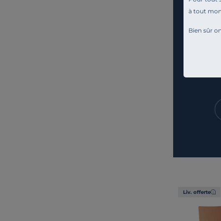
à tout mo
Bien sûr on
Liv. offerte