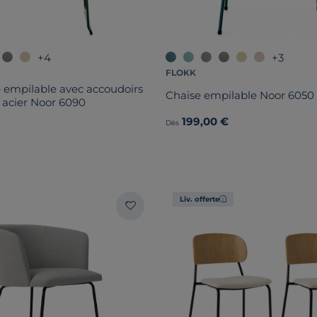
+4
+3
FLOKK
 empilable avec accoudoirs
Chaise empilable Noor 6050
e acier Noor 6090
199,00 €
Dès
Liv. offerte