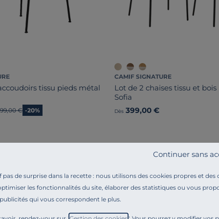
URE
CAMIF SIGNATURE
accoudoirs tissu pieds métal
Lot de 2 chaises tissu et boi
Sofia
399,00 €
ncien prix
99,00 €
-20%
Dès
Continuer sans ac
Liv. offerte
pas de surprise dans la recette : nous utilisons des cookies propres et des
optimiser les fonctionnalités du site, élaborer des statistiques ou vous propo
 publicités qui vous correspondent le plus.
avoir, rendez-vous sur "
Gestion des cookies
". Vous pourrez y modifier vos 