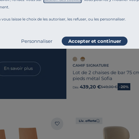
ment.
 vous laisse le choix de les autoriser, les refuser, ou les personnaliser.
Personnaliser
Accepter et continuer
CAMIF SIGNATURE
Lot de 2 chaises de bar 75 cm
pieds métal Sofia
439,20 €
Ancien prix
549,00 €
-20%
Dès
Liv. offerte