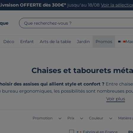
Livraison OFFERTE dès 300€*
jusqu’au 18/08
Voir la sélecti
rque
Que recherchez-vous ?
Déco
Enfant
Arts de la table
Jardin
Promos
Mad
Chaises et tabourets métal
sir des assises qui allient style et confort ?
Entre chaise
e bureau ergonomiques, les possibilités sont nombreuses pou
fabriqués avec soin pour habiller toutes les pièces de la ma
Voir plus
sont tous
fabriqués en France
Promotion
Prix
Couleur
Matière 
Fabriqué en France
Pl