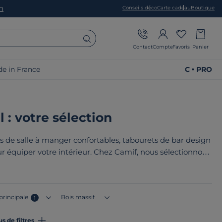
on
Conseils déco
Carte cadeau
Boutique
Contact
Compte
Favoris
Panier
e in France
C • PRO
 : votre sélection
s de salle à manger confortables, tabourets de bar design
r équiper votre intérieur. Chez Camif, nous sélectionnons
ison avec élégance. Le point commun de nos produits ? Ils
 ou en Europe
!
principale
Bois massif
1
us de filtres