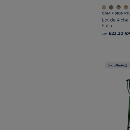
CAMIF SIGNAT
Lot de 4 chai
Sofia
623,20 €
A
7
Dès
Liv. offerte