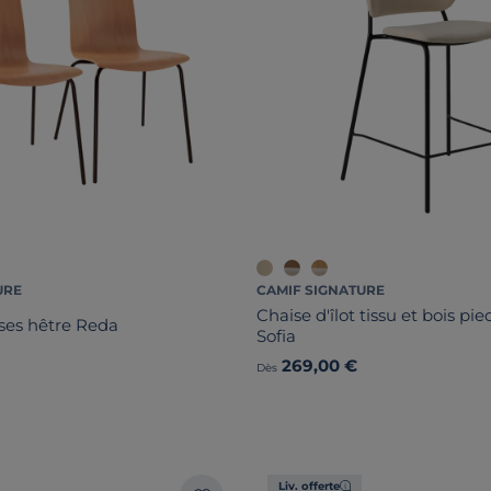
URE
CAMIF SIGNATURE
Chaise d'îlot tissu et bois pi
ises hêtre Reda
Sofia
269,00 €
Dès
Liv. offerte