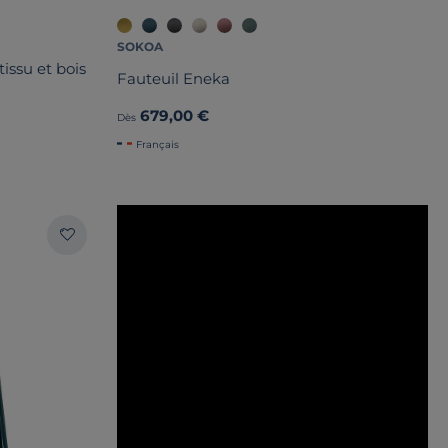
SOKOA
tissu et bois
Fauteuil Eneka
679,00 €
Dès
Français