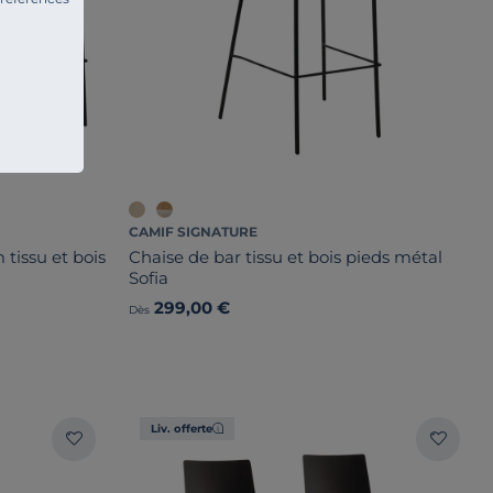
CAMIF SIGNATURE
 tissu et bois
Chaise de bar tissu et bois pieds métal
Sofia
299,00 €
Dès
Liv. offerte