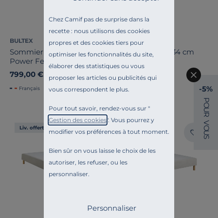
Chez Camif pas de surprise dans la
recette : nous utilisons des cookies
BULTEX
EPEDA
propres et des cookies tiers pour
Sommier tapissier 14 cm
Sommier coffre 34 cm
optimiser les fonctionnalités du site,
Power Ferme
Hercule
élaborer des statistiques ou vous
799,00 €
1 999,00 €
proposer les articles ou publicités qui
-5%
Français
vous correspondent le plus.
P
O
Pour tout savoir, rendez-vous sur "
U
R
Gestion des cookies
". Vous pourrez y
V
O
Liv. offerte
Liv. offerte
modifier vos préférences à tout moment.
U
S
Bien sûr on vous laisse le choix de les
autoriser, les refuser, ou les
personnaliser.
Personnaliser