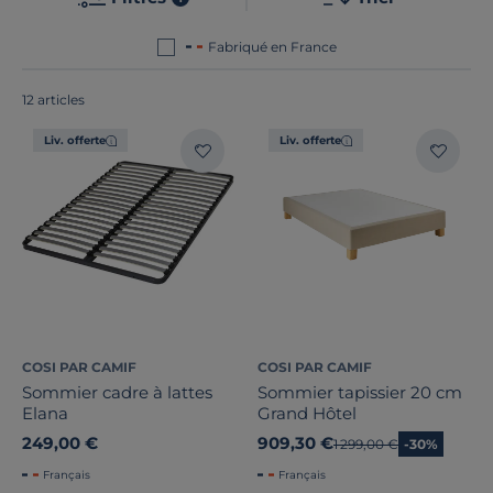
Le point commun de nos produits ? Ils sont tous
fabriqués en France ou en Europe
!
Fabriqué en France
12 articles
Liv. offerte
Liv. offerte
Marque
Technologie du sommier
Type de soutien
COSI PAR CAMIF
COSI PAR CAMIF
Sommier cadre à lattes
Sommier tapissier 20 cm
Pieds de sommier inclus
Elana
Grand Hôtel
249,00 €
909,30 €
Ancien prix
1 299,00 €
-30%
Note des clients
Français
Français