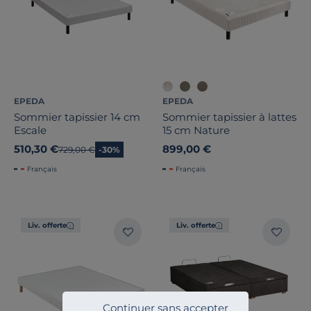
EPEDA
EPEDA
Sommier tapissier 14 cm
Sommier tapissier à lattes
Escale
15 cm Nature
510,30 €
899,00 €
Ancien prix
729,00 €
-30%
Français
Français
Liv. offerte
Liv. offerte
Continuer sans accepter