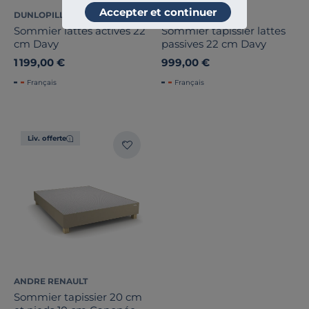
Accepter et continuer
DUNLOPILLO
DUNLOPILLO
Sommier lattes actives 22
Sommier tapissier lattes
cm Davy
passives 22 cm Davy
1 199,00 €
999,00 €
Français
Français
Liv. offerte
ANDRE RENAULT
Sommier tapissier 20 cm