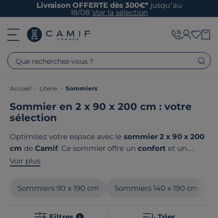
Livraison OFFERTE dès 300€*
jusqu’au
18/08
Voir la sélection
Que recherchez-vous ?
Accueil
>
Literie
>
Sommiers
Sommier en 2 x 90 x 200 cm : votre
sélection
Optimisez votre espace avec le
sommier 2 x 90 x 200
cm
de
Camif
. Ce sommier offre un
confort
et un
soutien
exceptionnels pour un
sommeil réparateur
.
Voir plus
Parfait pour les
lits jumeaux
, il peut également
s'adapter à un
grand lit 180 x 200 cm
. Sa
structure
Sommiers 90 x 190 cm
Sommiers 140 x 190 cm
solide
assure une
longévité remarquable
. Découvrez
la
qualité
et le
design distingué
des produits Camif.
Filtres
Trier
1