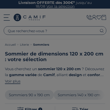
Livraison OFFERTE dès 300€*
jusqu’au
18/08
Voir la sélection
Que recherchez-vous ?
Accueil
>
Literie
>
Sommiers
Sommier de dimensions 120 x 200 cm
: votre sélection
Vous cherchez un
sommier 120 x 200 cm
? Découvrez
la
gamme variée
de
Camif
, alliant
design
et
confort
.
Chaque sommier est pensé pour assurer un
sommeil
Voir plus
de qualité
. Avec des
solutions innovantes
, il
s'adaptera parfaitement à votre
matelas
, offrant un
Sommiers 90 x 190 cm
Sommiers 140 x 190 cm
support optimal
. Parcourez notre
sélection
et
choisissez celui qui complètera votre
chambre
avec
Filtres
Trier
1