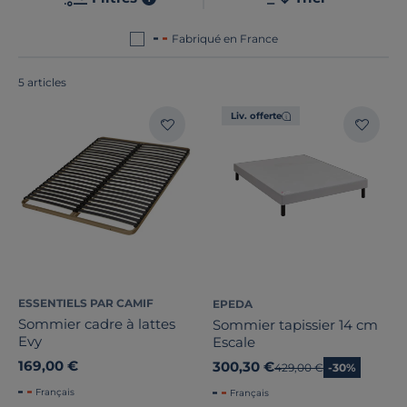
élégance
. Le point commun de nos produits ? Ils sont
tous
fabriqués en France
ou en
Europe
!
Fabriqué en France
5 articles
Liv. offerte
Marque
Technologie du sommier
Type de soutien
Pieds de sommier inclus
Note des clients
ESSENTIELS PAR CAMIF
EPEDA
Sommier cadre à lattes
Sommier tapissier 14 cm
Evy
Stock
Escale
169,00 €
300,30 €
Ancien prix
429,00 €
-30%
Certifications et labels
Français
Français