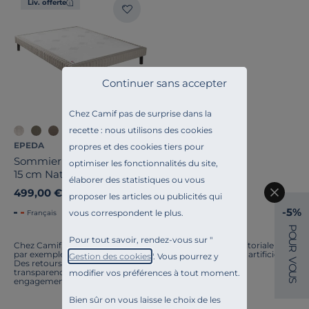
Liv. offerte
Continuer sans accepter
Chez Camif pas de surprise dans la
recette : nous utilisons des cookies
EPEDA
propres et des cookies tiers pour
Sommier tapissier à lattes
optimiser les fonctionnalités du site,
15 cm Nature
élaborer des statistiques ou vous
499,00 €
proposer les articles ou publicités qui
-5%
vous correspondent le plus.
Français
P
O
Pour tout savoir, rendez-vous sur "
U
Chez Camif, on innove en permanence. Notre équipe éditoriale a
R
par exemple généré cette page à l'aide d'une intelligence artificielle.
Gestion des cookies
". Vous pourrez y
V
Des retours ? Nous sommes à l'écoute. Tout comme la
O
transparence, l'amélioration continue fait partie de nos
modifier vos préférences à tout moment.
U
engagements.
S
Bien sûr on vous laisse le choix de les