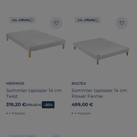
Pays de fabrication
Liv. offerte
Liv. offerte
MERINOS
BULTEX
Sommier tapissier 14 cm
Sommier tapissier 14 cm
Twist
Power Ferme
319,20 €
499,00 €
Ancien prix
399,00 €
-20%
Français
Français