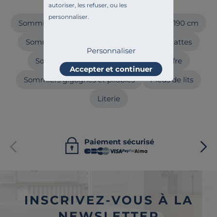
Craquez aussi pour
autoriser, les refuser, ou les
personnaliser.
Sommiers 90 x 190 cm
Sommiers 140 x 190 cm
Sommiers 160 x 200 cm
Sommiers à lattes
Personnaliser
Sommiers tapissiers
Sommiers coffre
Accepter et continuer
Sommiers gigognes et pliables
Pieds de lits
Literie
Paiement sécurisé
INSCRIVEZ-VOUS À LA
NEWSLETTER