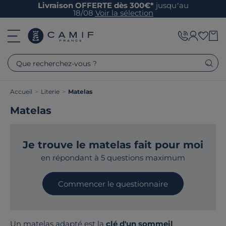
Livraison OFFERTE dès 300€*
jusqu’au
18/08
Voir la sélection
Que recherchez-vous ?
Accueil
>
Literie
>
Matelas
Matelas
Je trouve le matelas fait pour moi
en répondant à 5 questions maximum
Commencer le questionnaire
Un matelas adapté est la
clé d'un sommeil