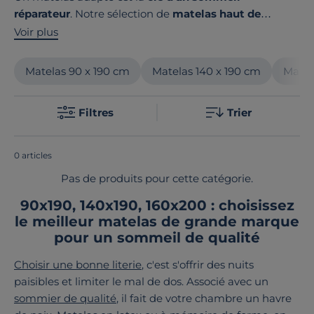
réparateur
. Notre sélection de
matelas haut de
gamme français et européens
répond à tous les
Voir plus
besoins : ressorts ensachés pour une indépendance de
couchage parfaite, latex d'origine naturelle pour un
Matelas 90 x 190 cm
Matelas 140 x 190 cm
Matel
confort enveloppant, ou mousse à mémoire de forme
pour un soutien optimal. Du matelas bébé 60x120 au
Filtres
Trier
format king size 200x200, chaque modèle garantit
une qualité irréprochable et un confort personnalisé
selon votre morphologie.
0 articles
Pas de produits pour cette catégorie.
90x190, 140x190, 160x200 : choisissez
le meilleur matelas de grande marque
pour un sommeil de qualité
Choisir une bonne literie
, c'est s'offrir des nuits
paisibles et limiter le mal de dos. Associé avec un
sommier de qualité
, il fait de votre chambre un havre