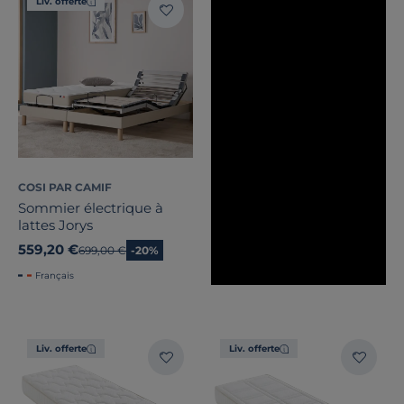
Liv. offerte
COSI PAR CAMIF
Sommier électrique à
lattes Jorys
559,20 €
Ancien prix
699,00 €
-20%
Français
Liv. offerte
Liv. offerte