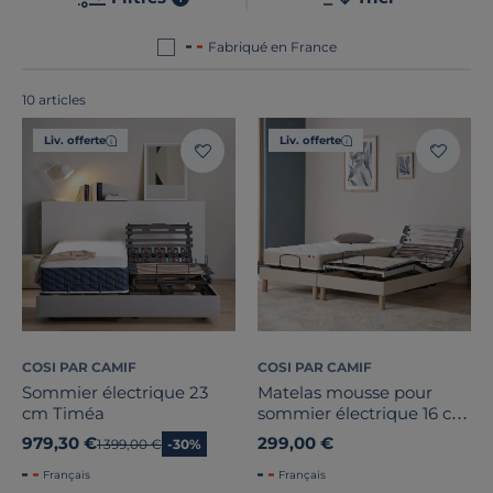
commun de nos produits ? Ils sont tous
fabriqués en
France ou en Europe
!
Fabriqué en France
10 articles
Liv. offerte
Liv. offerte
Marque
Technologie matelas
Epaisseur matelas
COSI PAR CAMIF
COSI PAR CAMIF
Soutien
Sommier électrique 23
Matelas mousse pour
cm Timéa
sommier électrique 16 cm
Confort d'accueil
Judith
979,30 €
299,00 €
Ancien prix
1 399,00 €
-30%
Nature du garnissage
Français
Français