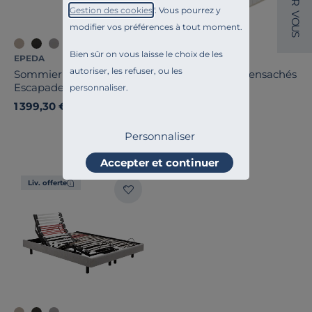
R
Gestion des cookies
". Vous pourrez y
V
O
modifier vos préférences à tout moment.
U
S
Bien sûr on vous laisse le choix de les
EPEDA
EPEDA
autoriser, les refuser, ou les
Sommier électrique
Matelas ressorts ensachés
Escapade
22,5cm Balade
personnaliser.
Enveloppant
1 399,30 €
899,00 €
Ancien prix
1 999,00 €
-30%
Français
Personnaliser
Accepter et continuer
Liv. offerte