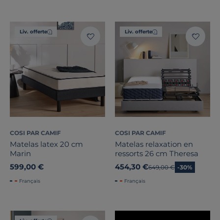
Composition du garnissage
Liv. offerte
Liv. offerte
Traitement
Note des clients
Stock
Certifications et labels
Pays de fabrication
COSI PAR CAMIF
COSI PAR CAMIF
Matelas latex 20 cm
Matelas relaxation en
Mémoire de forme
Marin
ressorts 26 cm Theresa
599,00 €
454,30 €
Ancien prix
649,00 €
-30%
Français
Français