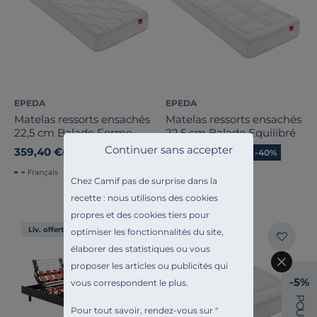
EPEDA
EPEDA
Matelas ressorts ensachés
Matelas ressorts ensachés
22,5 cm Balade Ferme
22,5 cm Balade Equilibré
Continuer sans accepter
359,40 €
359,40 €
Ancien prix
599,00 €
-40%
Ancien prix
599,00 €
-40%
Français
Français
Chez Camif pas de surprise dans la
recette : nous utilisons des cookies
propres et des cookies tiers pour
Liv. offerte
Liv. offerte
optimiser les fonctionnalités du site,
élaborer des statistiques ou vous
proposer les articles ou publicités qui
-5%
vous correspondent le plus.
P
O
Pour tout savoir, rendez-vous sur "
U