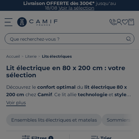
Livraison OFFERTE dès 300€*
jusqu’au
18/08
Voir la sélection
Que recherchez-vous ?
Accueil
>
Literie
>
Lits électriques
Lit électrique en 80 x 200 cm : votre
sélection
Découvrez le
confort optimal
du
lit électrique 80 x
200 cm
chez
Camif
. Ce lit allie
technologie
et
style
avec son
design moderne
et
fonctionnel
. Parfait pour
Voir plus
les
espaces contemporains
, il offre un
réglage
électrique intuitif
pour un
ajustement personnalisé
.
Ensembles lits électriques et matelas
Sommiers éle
Fabriqué avec soin, ce modèle reflète la
qualité
européenne
et l'
attention aux détails
. Le point
Filtres
Trier
1