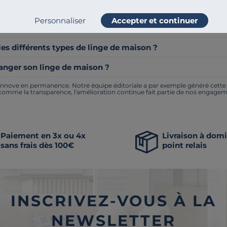
ère pour son linge de maison ?
Personnaliser
Accepter et continuer
ques françaises choisir pour un beau linge de maison de q
les différents types de linge de maison ?
nger son linge de maison ?
nnove en permanence. Notre équipe éditoriale a par exemple généré cette pa
 comme la transparence, l'amélioration continue fait partie de nos engagem
Paiement en 3x ou 4x
Livraison à domi
sans frais dès 100€
point relais
INSCRIVEZ-VOUS À LA
NEWSLETTER