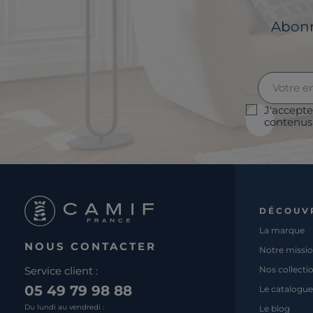
Abonne
J'accepte
contenus 
DÉCOUV
La marque
NOUS CONTACTER
Notre missi
Service client :
Nos collecti
05 49 79 98 88
Le catalogue
Du lundi au vendredi :
Le blog