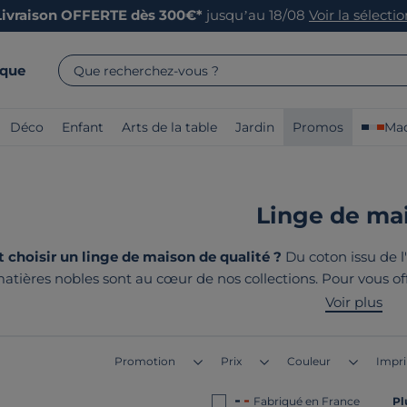
Livraison OFFERTE dès 300€*
jusqu’au 18/08
Voir la sélecti
rque
Que recherchez-vous ?
Déco
Enfant
Arts de la table
Jardin
Promos
Mad
Linge de ma
hoisir un linge de maison de qualité ?
Du coton issu de l'
matières nobles sont au cœur de nos collections.
Pour vous off
locaux
de linge de lit, linge de bain et linge de table pour éq
Voir plus
sont tous
fabriqués en France
Promotion
Prix
Couleur
Impr
Fabriqué en France
Pl