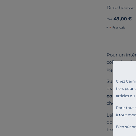
Drap housse
49,00 €
Dès
Français
Pour un inté
collection C
également u
Sur notre sit
Chez Camif 
draps housse
tiers pour 
couleurs et 
articles ou
choisies avec
Pour tout s
Laissez-vous 
à tout mo
doux dans les
Bien sûr on
textile vous