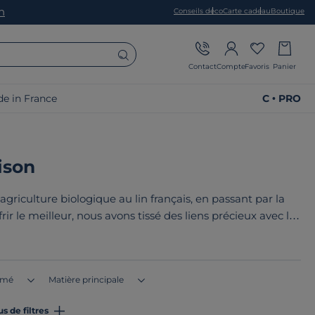
on
Conseils déco
Carte cadeau
Boutique
Contact
Compte
Favoris
Panier
e in France
C • PRO
ison
agriculture biologique au lin français, en passant par la
rir le meilleur,
nous avons tissé des liens précieux avec les
uiper votre intérieur. Le point commun de notre linge ? Ils
 ou en Europe
!
imé
Matière principale
us de filtres