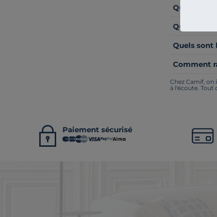
Quelle mati
Quelles mar
Quels sont 
Comment ra
Chez Camif, on i
à l'écoute. Tout
Paiement sécurisé