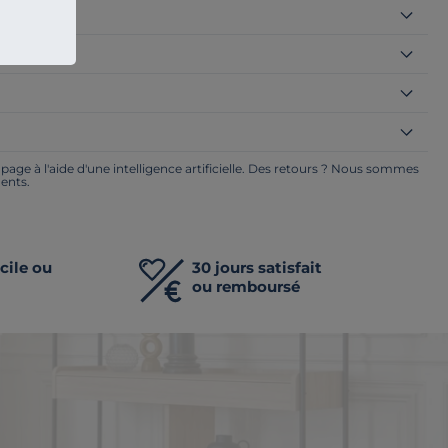
ualité ?
ge à l'aide d'une intelligence artificielle. Des retours ? Nous sommes
ents.
cile ou
30 jours satisfait
ou remboursé