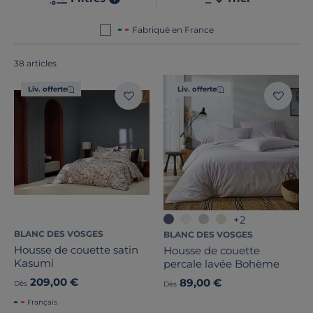
Découvrez des parures élégantes aux finitions
raffinées, fabriquées dans le respect du patrimoine
Fabriqué en France
local et des normes les plus exigeantes.
38 articles
Liv. offerte
Liv. offerte
+2
BLANC DES VOSGES
BLANC DES VOSGES
Housse de couette satin
Housse de couette
Kasumi
percale lavée Bohème
209,00 €
89,00 €
Dès
Dès
Français