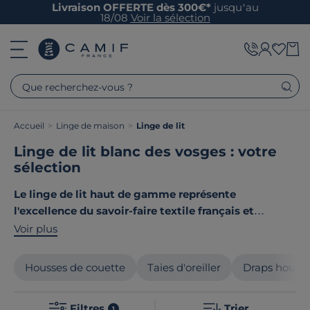
Livraison OFFERTE dès 300€*
jusqu’au
18/08
Voir la sélection
Que recherchez-vous ?
Accueil
>
Linge de maison
>
Linge de lit
Linge de lit blanc des vosges : votre
sélection
Le linge de lit haut de gamme représente
l'excellence du savoir-faire textile français et
européen
. Nos collections allient matériaux nobles et
Voir plus
confection soignée : coton biologique, lin français et
satin de coton de qualité supérieure subliment vos
Housses de couette
Taies d'oreiller
Draps houss
nuits. Chaque pièce bénéficie d'un tissage soigné
garantissant longévité et douceur exceptionnelle.
Filtres
Trier
1