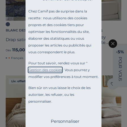
Chez Camif pas de surprise dans la
recette : nous utilisons des cookies
+1
propres et des cookies tiers pour
BLANC DES VOSGES
BLANC DES VOSGES
optimiser les fonctionnalités du site,
Drap housse jersey
élaborer des statistiques ou vous
Drap satin Elixir
extensible Planète
proposer les articles ou publicités qui
BLANC DES VOSGES
115,00 €
55,00 €
Dès
Dès
-5%
vous correspondent le plus.
Français
P
O
Pour tout savoir, rendez-vous sur "
U
R
Gestion des cookies
". Vous pourrez y
V
O
modifier vos préférences à tout moment.
U
S
Liv. offerte
Liv. offerte
Bien sûr on vous laisse le choix de les
autoriser, les refuser, ou les
personnaliser.
Personnaliser