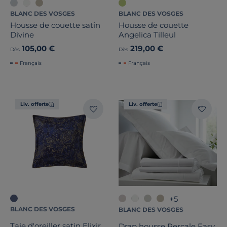
BLANC DES VOSGES
BLANC DES VOSGES
Housse de couette satin
Housse de couette
Divine
Angelica Tilleul
105,00 €
219,00 €
Dès
Dès
Français
Français
Liv. offerte
Liv. offerte
+5
BLANC DES VOSGES
BLANC DES VOSGES
Taie d'oreiller satin Elixir
Drap housse Percale Easy