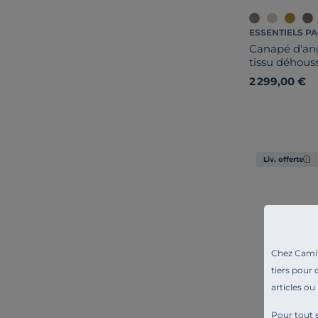
ESSENTIELS PA
Canapé d'ang
tissu déhous
2 299,00 €
Liv. offerte
Chez Camif 
tiers pour 
articles ou
Pour tout s