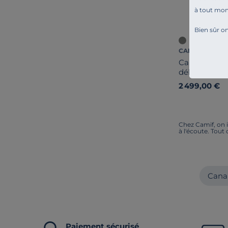
à tout mo
Bien sûr on
CAMIF SIGNAT
Canapé d'angl
déhoussable
2 499,00 €
Chez Camif, on i
à l'écoute. Tout
Canap
Paiement sécurisé