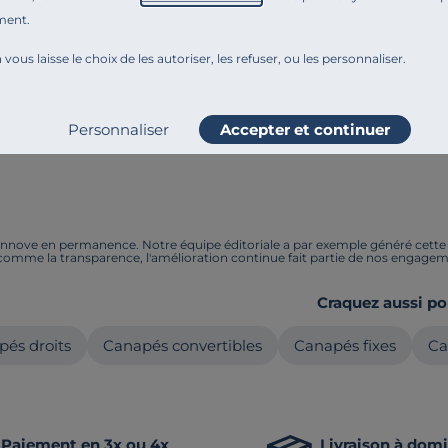
ment.
 vous laisse le choix de les autoriser, les refuser, ou les personnaliser.
URE
e réversible tissu
Personnaliser
Accepter et continuer
 Arthur
nnove en permanence. Notre équipe éditoriale a par exemple généré cette pa
 comme la transparence, l'amélioration continue fait partie de nos engagem
Craquez aussi po
és droits
Canapés convertibles
Canapés fixes
Ca
Paiement en 3x ou 4x
Livraison à domi