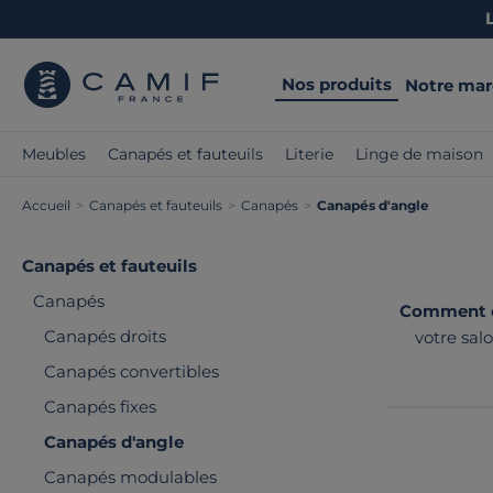
Nos produits
Notre ma
Meubles
Canapés et fauteuils
Literie
Linge de maison
Accueil
>
Canapés et fauteuils
>
Canapés
>
Canapés d'angle
Canapés et fauteuils
Canapés
Comment ch
Canapés droits
votre sal
intérieu
Canapés convertibles
sélectionn
Canapés fixes
Canapés d'angle
Canapés modulables