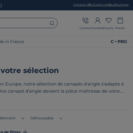
on
Conseils déco
Carte cadeau
Boutique
Contact
Compte
Favoris
Panier
e in France
C • PRO
 votre sélection
n Europe, notre sélection de canapés d'angle s'adapte à
otre canapé d'angle devient la pièce maîtresse de votre
ivial pour accueillir famille et amis. Chez Camif, nous
ble pour vous garantir des canapés d'angle de qualité.
êtement
Déhoussable
us de filtres