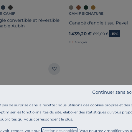
R CAMIF
CAMIF SIGNATURE
le convertible et réversible
Canapé d'angle tissu Pavel
sable Aubin
1 439,20 €
Ancien prix
1 699,00 €
-15%
Français
Continuer sans ac
pas de surprise dans la recette : nous utilisons des cookies propres et des
optimiser les fonctionnalités du site, élaborer des statistiques ou vous propo
 publicités qui vous correspondent le plus.
avoir, rendez-vous sur "
Gestion des cookies
". Vous pourrez y modifier vos 