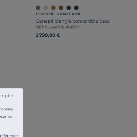
ESSENTIELS PAR CAMIF
Canapé d'angle convertible tissu
déhoussable Aubin
2 799,00 €
cepter
 cookies
ser les
préférences