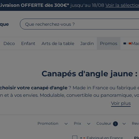
Livraison OFFERTE dès 300€*
jusqu’au 18/08
Voir la sélecti
rque
Que recherchez-vous ?
Déco
Enfant
Arts de la table
Jardin
Promos
Mad
Canapés d'angle jaune :
oisir votre canapé d'angle
? Made in France ou fabriqué e
on et à vos envies. Modulable, convertible ou panoramique, v
r. Sa forme en L optimise l'espace tout en créant un coin conv
Voir plus
ons des fabricants engagés dans une démarche plus responsa
Promotion
Prix
Couleur
Rev
1
Fabriqué en France
Pl