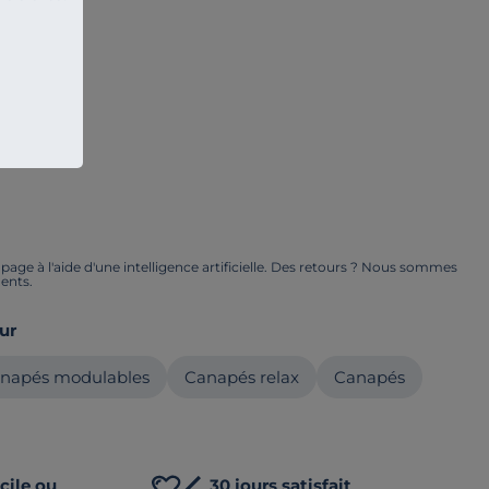
ge à l'aide d'une intelligence artificielle. Des retours ? Nous sommes
ents.
ur
napés modulables
Canapés relax
Canapés
cile ou
30 jours satisfait