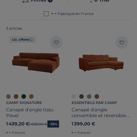
traditionnel, notre collection répondra à vos attentes
avec ses designs minimalistes et ses matériaux de
Fabriqué en France
haute qualité. Le point commun de tous nos
produits ? Ils sont tous fabriqués en France ou en
Nombre de places
3 articles
Europe !
Liv. offerte
Convertible
Largeur
Hauteur
Profondeur
Marque
CAMIF SIGNATURE
ESSENTIELS PAR CAMIF
Canapé d'angle tissu
Canapé d'angle
Note des clients
Pavel
convertible et réversible
tissu Pyram
1 439,20 €
1 399,00 €
Ancien prix
1 699,00 €
-15%
Stock
Français
Français