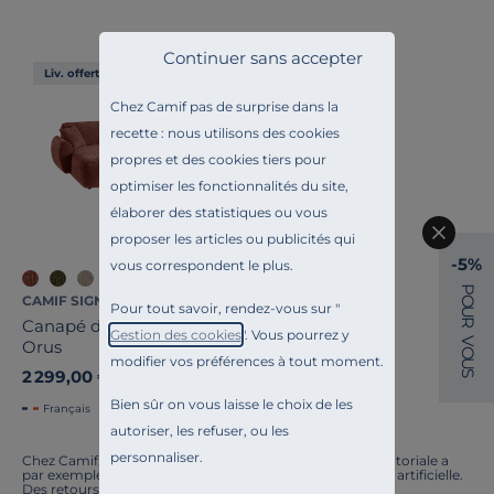
Pays de fabrication
Continuer sans accepter
Liv. offerte
Chez Camif pas de surprise dans la
recette : nous utilisons des cookies
propres et des cookies tiers pour
optimiser les fonctionnalités du site,
élaborer des statistiques ou vous
proposer les articles ou publicités qui
-5%
vous correspondent le plus.
P
CAMIF SIGNATURE
O
Pour tout savoir, rendez-vous sur "
U
R
Canapé d'angle tissu
Gestion des cookies
". Vous pourrez y
V
Orus
O
modifier vos préférences à tout moment.
U
2 299,00 €
S
Bien sûr on vous laisse le choix de les
Français
autoriser, les refuser, ou les
personnaliser.
Chez Camif, on innove en permanence. Notre équipe éditoriale a
par exemple généré cette page à l'aide d'une intelligence artificielle.
Des retours ? Nous sommes à l'écoute. Tout comme la