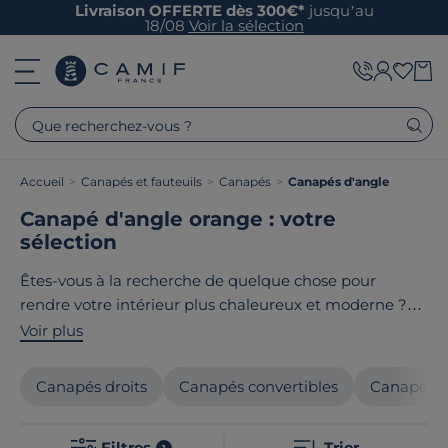
Livraison OFFERTE dès 300€*
jusqu’au
18/08
Voir la sélection
Que recherchez-vous ?
Accueil
>
Canapés et fauteuils
>
Canapés
>
Canapés d'angle
Canapé d'angle orange : votre
sélection
Êtes-vous à la recherche de quelque chose pour
rendre votre intérieur plus chaleureux et moderne ?
Le canapé d'angle orange serait l'option idéale pour
Voir plus
donner plus de vie à votre pièce. Découvrez sur
Camif
une variété de canapés agréables et au design
Canapés droits
Canapés convertibles
Canapés f
particulièrement soigné. Que vous ayez une
préférence pour le style nature, contemporain ou
Filtres
Trier
1