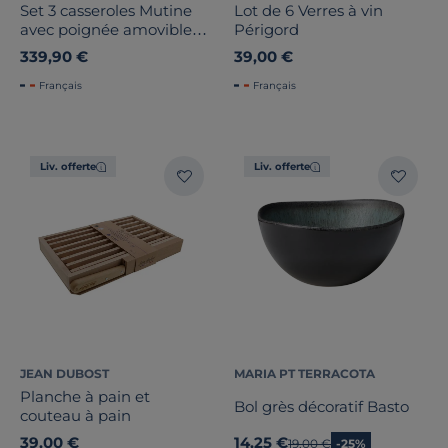
Set 3 casseroles Mutine
Lot de 6 Verres à vin
avec poignée amovible
Périgord
noire
339,90 €
39,00 €
Français
Français
Liv. offerte
Liv. offerte
JEAN DUBOST
MARIA PT TERRACOTA
Planche à pain et
Bol grès décoratif Basto
couteau à pain
39,00 €
14,25 €
Ancien prix
19,00 €
-25%