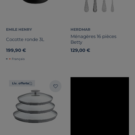
Largeur
Hauteur
EMILE HENRY
HERDMAR
Ménagères 16 pièces
Cocotte ronde 3L
Betty
Marque
199,90 €
129,00 €
Note des clients
Français
Stock
Liv. offerte
Pays de fabrication