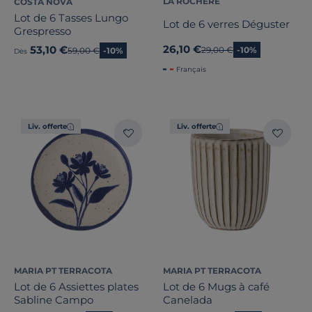
LA ROCHERE
COSTA NOVA
Lot de 6 Tasses Lungo
Lot de 6 verres Déguster
Grespresso
26,10 €
53,10 €
Ancien prix
29,00 €
-10%
Ancien prix
59,00 €
-10%
Dès
Français
Liv. offerte
Liv. offerte
MARIA PT TERRACOTA
MARIA PT TERRACOTA
Lot de 6 Assiettes plates
Lot de 6 Mugs à café
Sabline Campo
Canelada