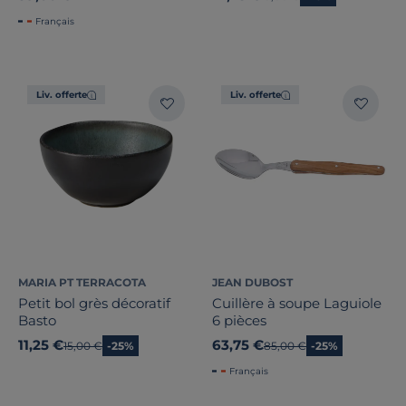
Français
Liv. offerte
Liv. offerte
MARIA PT TERRACOTA
JEAN DUBOST
Petit bol grès décoratif
Cuillère à soupe Laguiole
Basto
6 pièces
11,25 €
63,75 €
Ancien prix
15,00 €
-25%
Ancien prix
85,00 €
-25%
Français