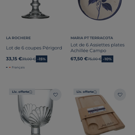
LA ROCHERE
MARIA PT TERRACOTA
Lot de 6 Assiettes plates
Lot de 6 coupes Périgord
Achillée Campo
33,15 €
67,50 €
Ancien prix
39,00 €
-15%
Ancien prix
75,00 €
-10%
Français
Liv. offerte
Liv. offerte