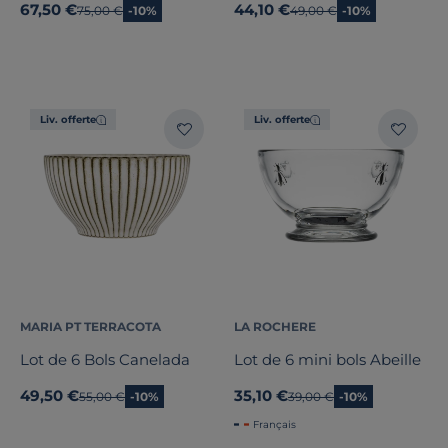
67,50 €
44,10 €
Ancien prix
75,00 €
-10%
Ancien prix
49,00 €
-10%
Liv. offerte
Liv. offerte
MARIA PT TERRACOTA
LA ROCHERE
Lot de 6 Bols Canelada
Lot de 6 mini bols Abeille
49,50 €
35,10 €
Ancien prix
55,00 €
-10%
Ancien prix
39,00 €
-10%
Français