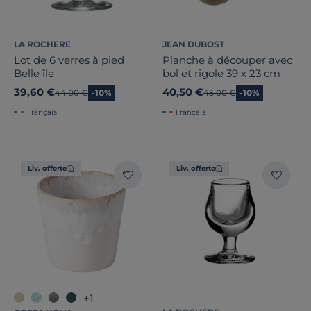
LA ROCHERE
JEAN DUBOST
Lot de 6 verres à pied
Planche à découper avec
Belle île
bol et rigole 39 x 23 cm
39,60 €
40,50 €
Ancien prix
44,00 €
-10%
Ancien prix
45,00 €
-10%
Français
Français
Liv. offerte
Liv. offerte
+1