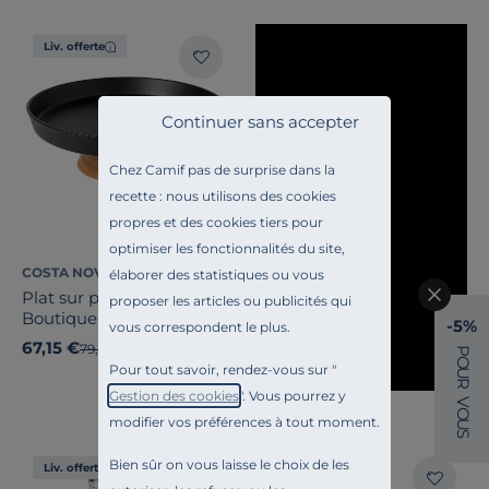
Liv. offerte
Continuer sans accepter
Chez Camif pas de surprise dans la
recette : nous utilisons des cookies
propres et des cookies tiers pour
optimiser les fonctionnalités du site,
COSTA NOVA
élaborer des statistiques ou vous
Plat sur pied grès et bois
proposer les articles ou publicités qui
Boutique
-5%
vous correspondent le plus.
67,15 €
Ancien prix
79,00 €
-15%
P
O
Pour tout savoir, rendez-vous sur "
U
R
Gestion des cookies
". Vous pourrez y
V
O
modifier vos préférences à tout moment.
U
S
Bien sûr on vous laisse le choix de les
Liv. offerte
Liv. offerte