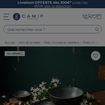
Livraison OFFERTE dès 300€*
jusqu’au
18/08
Voir la sélection
Que recherchez-vous ?
Accueil
>
Arts de la table
>
Plats, moules et saladiers
>
Plats de service
Liv. offerte