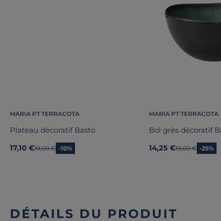
MARIA PT TERRACOTA
MARIA PT TERRACOTA
Plateau décoratif Basto
Bol grès décoratif B
17,10 €
14,25 €
Ancien prix
19,00 €
-10%
Ancien prix
19,00 €
-25%
DÉTAILS DU PRODUIT