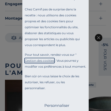
Retrouvez le reste de
la gamme Basto
pour parfaire
Engagements et traçabilité
votre collection, plateau, bol, coupelle …
Chez Camif pas de surprise dans la
Découvrez toute notre sélection :
Plats de service
recette : nous utilisons des cookies
Montage et conseils d'entretien
propres et des cookies tiers pour
optimiser les fonctionnalités du site,
élaborer des statistiques ou vous
Ajouter au comparateur
proposer les articles ou publicités qui
-5%
vous correspondent le plus.
P
O
Pour tout savoir, rendez-vous sur "
U
R
Gestion des cookies
". Vous pourrez y
V
POUR COMPLÉTER
O
modifier vos préférences à tout moment.
U
S
L'AMBIANCE
Bien sûr on vous laisse le choix de les
autoriser, les refuser, ou les
Liv. offerte
personnaliser.
Personnaliser