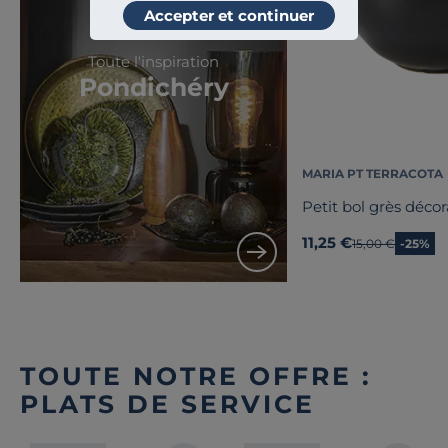
Accepter et continuer
Toute l'inspiration
Pondichéry
MARIA PT TERRACOTA
Petit bol grès décor
11,25 €
Ancien prix
15,00 €
-25%
TOUTE NOTRE OFFRE :
PLATS DE SERVICE