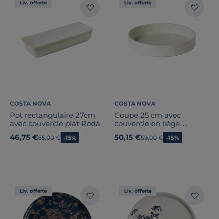
Liv. offerte
Liv. offerte
COSTA NOVA
COSTA NOVA
Pot rectangulaire 27cm
Coupe 25 cm avec
avec couvercle plat Roda
couvercle en liège
Redonda
46,75 €
50,15 €
Ancien prix
55,00 €
-15%
Ancien prix
59,00 €
-15%
Liv. offerte
Liv. offerte