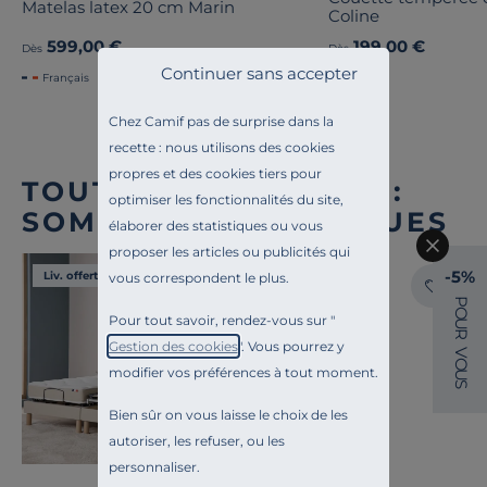
Matelas latex 20 cm Marin
Coline
599,00 €
199,00 €
Dès
Dès
Continuer sans accepter
Français
Chez Camif pas de surprise dans la
recette : nous utilisons des cookies
propres et des cookies tiers pour
TOUTE NOTRE OFFRE :
optimiser les fonctionnalités du site,
SOMMIERS ÉLECTRIQUES
élaborer des statistiques ou vous
proposer les articles ou publicités qui
-5%
Liv. offerte
Liv. offerte
vous correspondent le plus.
P
O
Pour tout savoir, rendez-vous sur "
U
R
Gestion des cookies
". Vous pourrez y
V
O
modifier vos préférences à tout moment.
U
S
Bien sûr on vous laisse le choix de les
autoriser, les refuser, ou les
personnaliser.