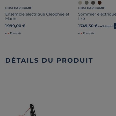
COSI PAR CAMIF
COSI PAR CAMIF
Ensemble électrique Cléophée et
Sommier électrique 
Marin
fixe
1 999,00 €
1 749,30 €
Ancien prix
2 499,00 €
Français
Français
DÉTAILS DU PRODUIT