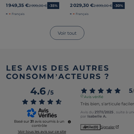
1 949,35 €
2 029,30 €
Ancien prix
2 999,00 €
-35%
Ancien prix
2 899,00 €
-30%
Français
Français
Voir tout
LES AVIS DES AUTRES
CONSOMM’ACTEURS ?
4.6
5
/
/
5
Avis vérifié
Très bien, s'articule facil
Avis du
27/11/2025
, suite à u
par
Isabelle A.
Basé sur
31
avis soumis à un
contrôle
Utile
(0)
Signaler
Voir tous les avis sur ce site