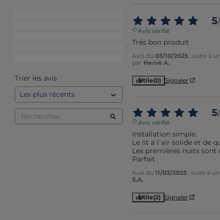
5
étoiles
21
5
/
4
étoiles
8
Avis vérifié
3
étoiles
1
Très bon produit
2
étoiles
1
Avis du
03/10/2025
, suite à 
1
étoile
0
par
Hervé A.
Trier les avis
Utile
(0)
Signaler
5
/
Avis vérifié
Installation simple.

Le lit a l’air solide et de qu
Les premières nuits sont c
Parfait
Avis du
11/03/2025
, suite à 
S.A.
Utile
(2)
Signaler