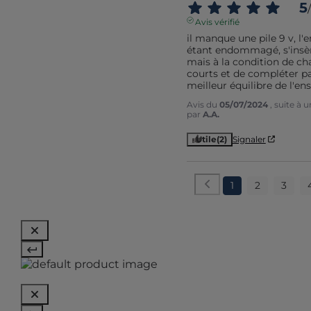
5
/
Avis vérifié
il manque une pile 9 v, l
étant endommagé, s'insère 
mais à la condition de cha
courts et de compléter pa
meilleur équilibre de l'en
Avis du
05/07/2024
, suite à
par
A.A.
Utile
(2)
Signaler
1
2
3