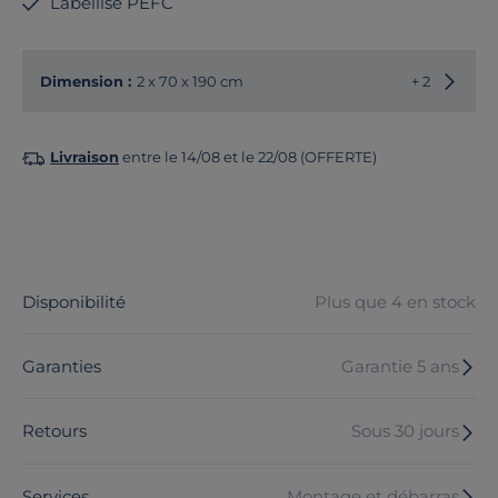
Labellisé PEFC
Choisir
Dimension :
2 x 70 x 190 cm
+ 2
Livraison
entre le 14/08 et le 22/08 (OFFERTE)
Disponibilité
Plus que 4 en stock
Garanties
Garantie 5 ans
Retours
Sous 30 jours
Services
Montage et débarras