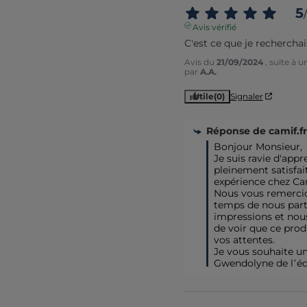
5
/
Avis vérifié
C'est ce que je recherchai
Avis du
21/09/2024
, suite à 
par
A.A.
Utile
(0)
Signaler
Réponse de
camif.fr
Bonjour Monsieur,

Je suis ravie d'appr
pleinement satisfait
expérience chez Cam
Nous vous remercion
temps de nous part
impressions et no
de voir que ce prod
vos attentes. 

Je vous souhaite une
Gwendolyne de l’éq