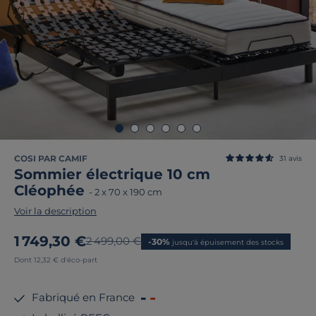
COSI PAR CAMIF
31
avis
Sommier électrique 10 cm
Cléophée
-
2 x 70 x 190 cm
Voir la description
Nouveau prix
1 749,30 €
Ancien prix
2 499,00 €
-30%
jusqu'à épuisement des stocks
Dont 12,32 € d'éco-part
Fabriqué en France