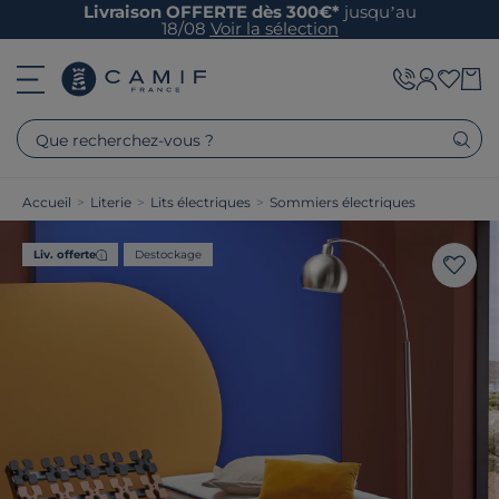
Livraison OFFERTE dès 300€*
jusqu’au
18/08
Voir la sélection
Que recherchez-vous ?
Accueil
>
Literie
>
Lits électriques
>
Sommiers électriques
Liv. offerte
Destockage