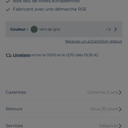
Bois issu de forêts européennes
Fabricant avec une démarche RSE
Choisir
Couleur :
Vert de gris
+ 5
Recevez un échantillon gratuit
Livraison
entre le 05/10 et le 12/10 (dès 19,90 €)
Garanties
Garantie 2 ans
Retours
Sous 30 jours
Services
Débarras