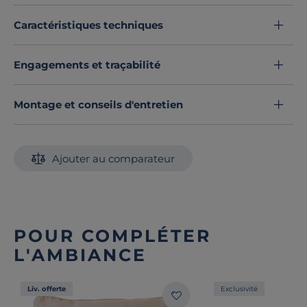
coucher.
Ajoutez une
note élégante et fonctionnelle
à votre
Caractéristiques techniques
intérieur avec le repose-pieds Portimo !
Découvrez toute notre sélection :
Repose-pieds
Engagements et traçabilité
Montage et conseils d'entretien
Ajouter au comparateur
POUR COMPLÉTER
L'AMBIANCE
Liv. offerte
Exclusivité