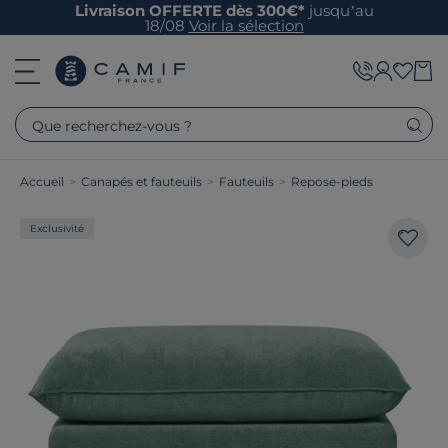
Livraison OFFERTE dès 300€*
jusqu’au
18/08
Voir la sélection
Que recherchez-vous ?
Accueil
>
Canapés et fauteuils
>
Fauteuils
>
Repose-pieds
Exclusivité