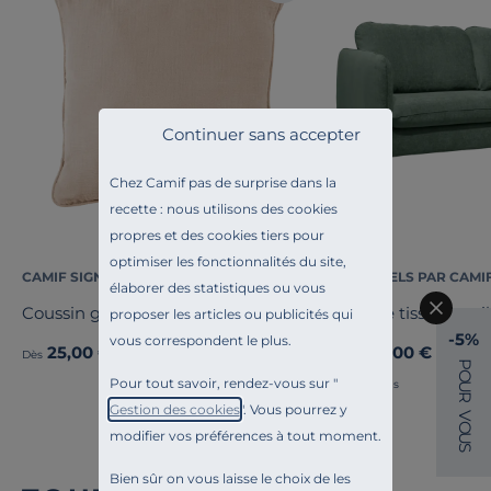
Continuer sans accepter
Chez Camif pas de surprise dans la
recette : nous utilisons des cookies
propres et des cookies tiers pour
optimiser les fonctionnalités du site,
CAMIF SIGNATURE
ESSENTIELS PAR CAMI
élaborer des statistiques ou vous
Coussin gaze de coton Cybelle
Canapé tissu cheni
proposer les articles ou publicités qui
-5%
vous correspondent le plus.
25,00 €
799,00 €
Dès
Dès
P
O
Pour tout savoir, rendez-vous sur "
Français
U
R
Gestion des cookies
". Vous pourrez y
V
O
modifier vos préférences à tout moment.
U
S
Bien sûr on vous laisse le choix de les