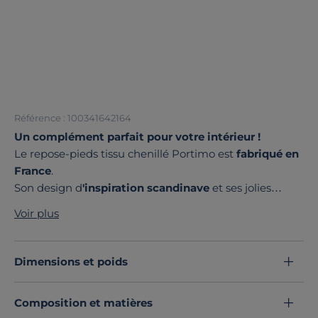
Référence : 100341642164
Un complément parfait pour votre intérieur !
Le repose-pieds tissu chenillé Portimo est
fabriqué en
France
.
Son design d
'inspiration scandinave
et ses jolies
finitions, ajoute une touche de
qualité
et de
style
. La
Voir plus
possibilité de l'utiliser comme repose-pieds ou
pouf
est un atout majeur, offrant plus de flexibilité selon vos
besoins.
Dimensions et poids
Avec une
belle palette de coloris,
ce repose-pieds
s'intègrera parfaitement dans votre décoration
Composition et matières
actuelle, que ce soit dans le salon ou la chambre à