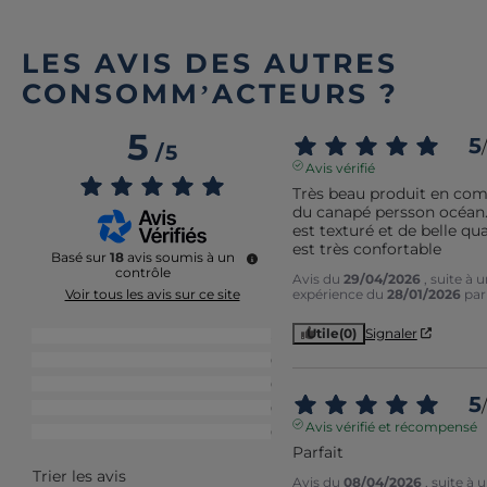
LES AVIS DES AUTRES
CONSOMM’ACTEURS ?
5
5
/
/
5
Avis vérifié
Très beau produit en co
du canapé persson océan. 
est texturé et de belle quali
est très confortable
Basé sur
18
avis soumis à un
contrôle
Avis du
29/04/2026
, suite à 
expérience du
28/01/2026
pa
Voir tous les avis sur ce site
Utile
(0)
Signaler
5
étoiles
18
4
étoiles
0
3
étoiles
0
5
/
2
étoiles
0
Avis vérifié et récompensé
1
étoile
0
Parfait
Trier les avis
Avis du
08/04/2026
, suite à 