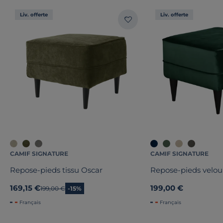
Liv. offerte
Liv. offerte
CAMIF SIGNATURE
CAMIF SIGNATURE
Repose-pieds tissu Oscar
Repose-pieds velou
169,15 €
199,00 €
Ancien prix
199,00 €
-15%
Français
Français