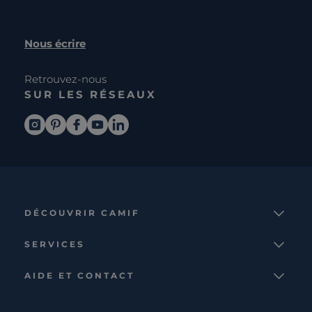
Nous écrire
Retrouvez-nous
SUR LES RÉSEAUX
DÉCOUVRIR CAMIF
La marque
SERVICES
Notre mission
Services et avantages
Nos collections
AIDE ET CONTACT
Comparateur
Le catalogue
Nous contacter
Cagnotte fidélité
Le blog