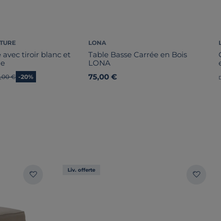
ATURE
LONA
 avec tiroir blanc et
Table Basse Carrée en Bois
ine
LONA
75,00 €
ien prix
,00 €
-20%
Liv. offerte