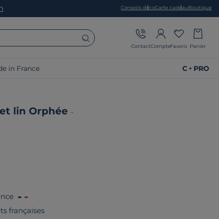
on
Conseils déco
Carte cadeau
Boutique
Contact
Compte
Favoris
Panier
e in France
C • PRO
fet lin Orphée
-
ance
êts françaises