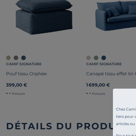
CAMIF SIGNATURE
CAMIF SIGNATURE
Pouf tissu Orphée
Canapé tissu effet li
399,00 €
1 699,00 €
Français
Français
Chez Camif 
tiers pour 
DÉTAILS DU PRODUIT
articles ou
Pour tout s