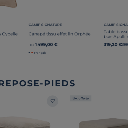
CAMIF SIGNATURE
CAMIF SIGN
Table basse
 Cybelle
Canapé tissu effet lin Orphée
bois Apoll
1 499,00 €
319,20 €
Anc
399
Dès
Français
 REPOSE-PIEDS
Liv. offerte