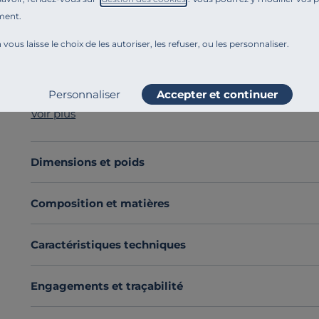
ment.
Référence : 100389663726
Pouf Orphée :
complétez votre salon !
 vous laisse le choix de les autoriser, les refuser, ou les personnaliser.
Le pouf Orphée sera le parfait complément des produi
design raffiné,
il saura apporter un confort supplément
L'un des atouts majeurs du pouf Orphée est sa facilité d
Personnaliser
Accepter et continuer
Le pouf Orphée, avec sa jolie finition, est synonyme de
Voir plus
peut aussi servir de
repose-pieds
confortable.
Le pouf Orphée est
fabriqué en France.
Cette collecti
Offrez-vous le luxe d'un espace qui respire la sérénité
Dimensions et poids
Découvrez toute notre sélection :
Repose-pieds
Composition et matières
Caractéristiques techniques
Engagements et traçabilité