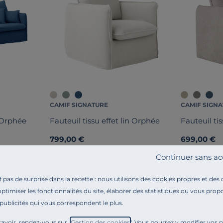
CAMIF SIGNATURE
CAMIF SIGN
n Orphée
Fauteuil tissu effet lin Orphée
Fauteuil ti
799,00 €
699,00 €
Français
Français
Continuer sans ac
pas de surprise dans la recette : nous utilisons des cookies propres et des
optimiser les fonctionnalités du site, élaborer des statistiques ou vous propo
 publicités qui vous correspondent le plus.
avoir, rendez-vous sur "
Gestion des cookies
". Vous pourrez y modifier vos 