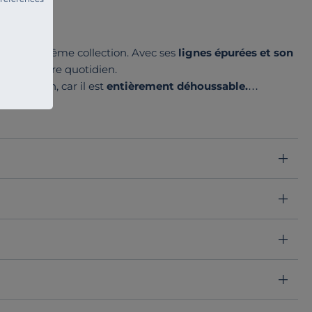
ts de la même collection. Avec ses
lignes épurées et son
aire à votre quotidien.
'entretien, car il est
entièrement déhoussable.
 raffinement. Il vous offre une
assise supplémentaire
ou
on est disponible dans un autre revêtement.
 avec la collection Orphée.