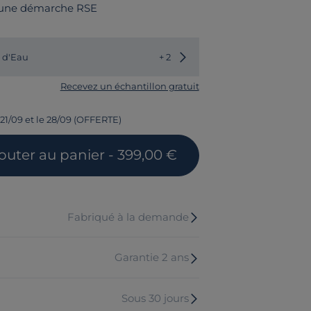
 une démarche RSE
Choisir une autre couleur
t d'Eau
+ 2
Recevez un échantillon gratuit
 21/09 et le 28/09 (OFFERTE)
jouter
au panier
- 399,00 €
Fabriqué à la demande
Garantie 2 ans
Sous 30 jours