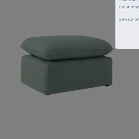
à tout mo
Bien sûr on