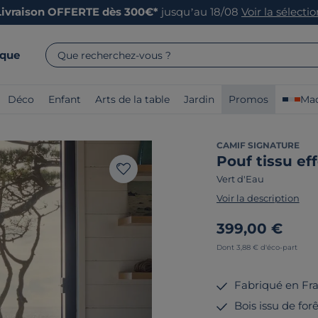
Livraison OFFERTE dès 300€*
jusqu’au 18/08
Voir la sélecti
rque
Que recherchez-vous ?
Déco
Enfant
Arts de la table
Jardin
Promos
Mad
CAMIF SIGNATURE
Pouf tissu ef
Vert d'Eau
Voir la description
399,00 €
Dont 3,88 € d'éco-part
Fabriqué en Fr
Bois issu de for