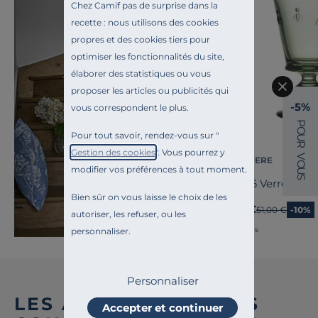
Chez Camif pas de surprise dans la
recette : nous utilisons des cookies
propres et des cookies tiers pour
optimiser les fonctionnalités du site,
élaborer des statistiques ou vous
Toute l'inspiration
proposer les articles ou publicités qui
Niort Ville
-5%
vous correspondent le plus.
P
O
Pour tout savoir, rendez-vous sur "
U
R
Gestion des cookies
". Vous pourrez y
V
LA ROCHERE
O
modifier vos préférences à tout moment.
U
S
Lot de 6 Verres à vin
Bien sûr on vous laisse le choix de les
45,90 €
Ancien prix
51,00 €
-10%
autoriser, les refuser, ou les
Français
personnaliser.
Personnaliser
LES AVIS DES AUTRES
Accepter et continuer