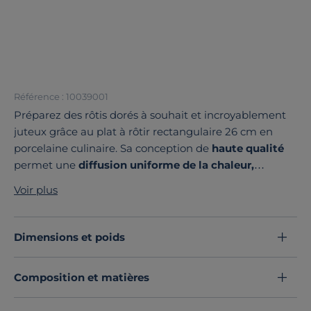
Référence : 10039001
Préparez des rôtis dorés à souhait et incroyablement
juteux grâce au plat à rôtir rectangulaire 26 cm en
porcelaine culinaire. Sa conception de
haute qualité
permet une
diffusion uniforme de la chaleur,
garantissant une
cuisson homogène
qui sublime la
Voir plus
texture et les saveurs de vos viandes.
Fabriqué avec soin dans les ateliers Pillivuyt en
France,
ce plat incarne un
savoir-faire artisanal
Dimensions et poids
reconnu depuis plus de deux siècles.
Résistant et
durable dans le temps
, il supporte sans problème les
Composition et matières
variations de température du four, tout en offrant une
esthétique élégante qui mettra en valeur vos