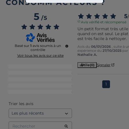
CONSOMM’ACTEURS ?
5
5
/
/
5
Avis vérifié et récompensé
Un petit format très utile 
quand on est seul. Le plat 
est très facile à nettoyer.
Basé sur
1
avis soumis à un
Avis du
06/01/2026
, suite à u
contrôle
expérience du
27/10/2025
par
Nathalie A.
Voir tous les avis sur ce site
Utile
(0)
Signaler
5
étoiles
1
4
étoiles
0
3
étoiles
0
1
2
étoiles
0
1
étoile
0
Trier les avis