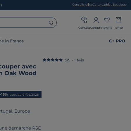
on
Conseils déco
Carte cadeau
Boutique
Contact
Compte
Favoris
Panier
e in France
C • PRO
5
/
5
-
1
avis
couper avec
m Oak Wood
rix
-15%
jusqu'au 01/09/2026
rtugal, Europe
 une démarche RSE