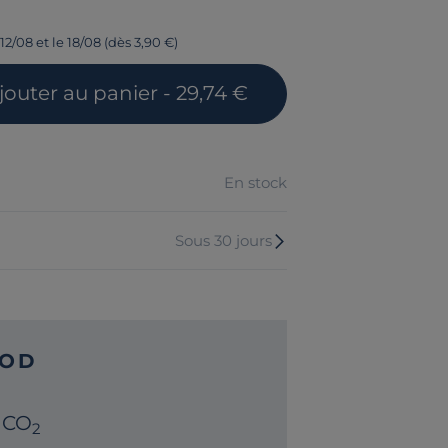
12/08 et le 18/08 (dès 3,90 €)
jouter
au panier
- 29,74 €
En stock
Sous 30 jours
OD
 CO
2