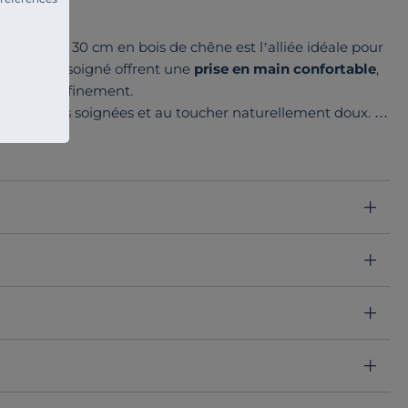
écouper de 30 cm en bois de chêne est l’alliée idéale pour
son design soigné offrent une
prise en main confortable
,
tesse et raffinement.
aux finitions soignées et au toucher naturellement doux. À
de 54 cm ainsi que le modèle rond de 43 cm de diamètre,
ratique
. Un trio pensé pour sublimer chaque geste en