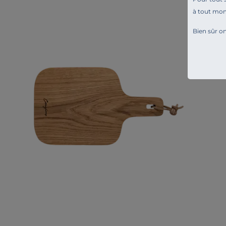
à tout mo
Bien sûr on