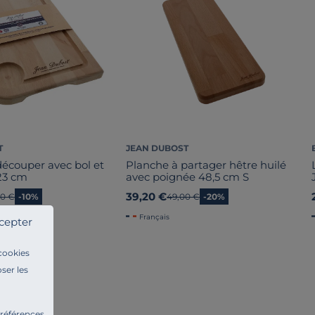
T
JEAN DUBOST
découper avec bol et
Planche à partager hêtre huilé
 23 cm
avec poignée 48,5 cm S
39,20 €
en prix
00 €
-10%
Ancien prix
49,00 €
-20%
Français
cepter
 cookies
ser les
préférences