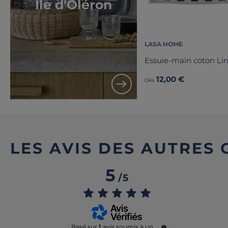
Île d'Oléron
LASA HOME
Essuie-main coton Li
12,00 €
Dès
LES AVIS DES AUTRES
5
/
5
Basé sur
1
avis soumis à un