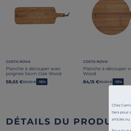
COSTA NOVA
COSTA NOVA
Planche à découper avec
Planche à découper 
poignée 54cm Oak Wood
Wood
58,65 €
84,15 €
Ancien prix
69,00 €
-15%
Ancien prix
99,00 €
-15%
Chez Camif 
tiers pour 
DÉTAILS DU PRODUIT
articles ou
Pour tout s