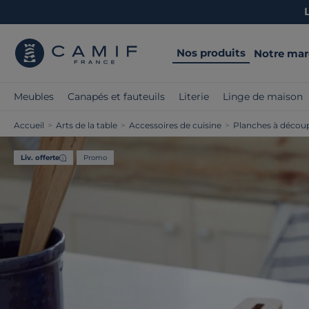
Nos produits
Notre ma
Meubles
Canapés et fauteuils
Literie
Linge de maison
Accueil
>
Arts de la table
>
Accessoires de cuisine
>
Planches à décou
Liv. offerte
Promo