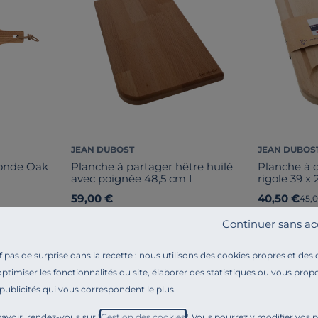
JEAN DUBOST
JEAN DUBOS
ronde Oak
Planche à partager hêtre huilé
Planche à 
avec poignée 48,5 cm L
rigole 39 x
59,00 €
40,50 €
Anci
45,
Français
Français
Continuer sans ac
pas de surprise dans la recette : nous utilisons des cookies propres et des
optimiser les fonctionnalités du site, élaborer des statistiques ou vous propo
 publicités qui vous correspondent le plus.
avoir, rendez-vous sur "
Gestion des cookies
". Vous pourrez y modifier vos 