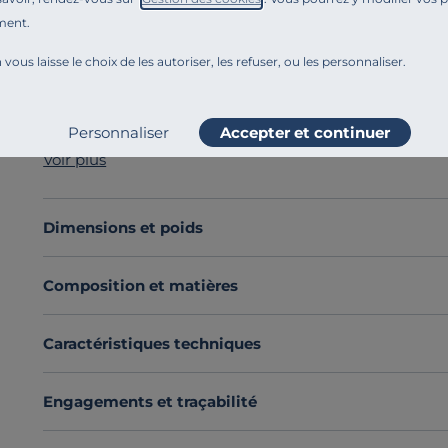
ment.
Référence : 10038788
Compacte
,
élégante
et
fonctionnelle
, la planche à d
 vous laisse le choix de les autoriser, les refuser, ou les personnaliser.
les préparations du quotidien. Sa poignée discrète et 
tandis que la noblesse de sa matière lui confère robus
Cette planche s’inscrit dans la
gamme OAK WOOD
, 
Personnaliser
Accepter et continuer
ses côtés, découvrez également la version généreuse 
Voir plus
pour composer un ensemble aussi
harmonieux
que
p
cuisine.
Découvrez toute notre sélection :
Planches à découper
Dimensions et poids
Composition et matières
Caractéristiques techniques
Engagements et traçabilité