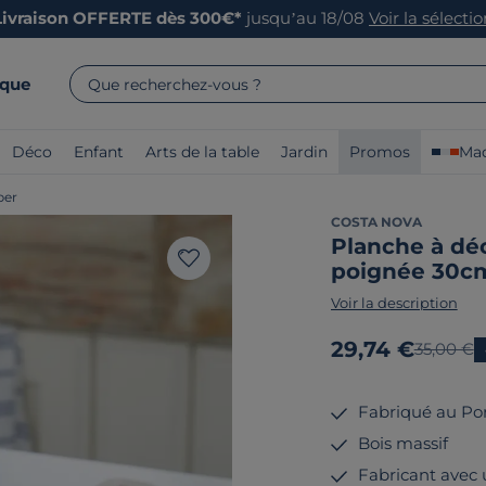
Livraison OFFERTE dès 300€*
jusqu’au 18/08
Voir la sélecti
rque
Que recherchez-vous ?
Déco
Enfant
Arts de la table
Jardin
Promos
Mad
per
COSTA NOVA
Planche à dé
poignée 30c
Voir la description
Nouveau prix
29,74 €
Ancien p
35,00 €
Fabriqué au Po
Bois massif
Fabricant avec