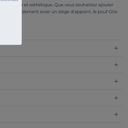
fois pratique et esthétique. Que vous souhaitiez ajouter
ure ou simplement avoir un siège d'appoint, le pouf Otis
r son élégance. Son tissu ajoute non seulement une
texture
istiquée.
sse
ou simplement d'élément de décoration. Sa présence
toutes les pièces de la maison.
rieur ?
Vous ne serez pas déçu !