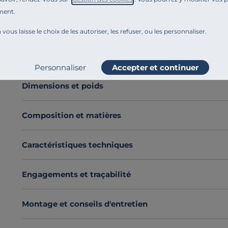
Le petit pouf Otis est un
élément de décoration
à la 
ment.
une touche de confort à votre salon, créer un coin lect
 vous laisse le choix de les autoriser, les refuser, ou les personnaliser.
répondra à toutes vos attentes.
Revêtu d'un tissu structuré
, ce pouf se distingue pa
Voir plus
agréable au toucher
, mais également une allure soph
Personnaliser
Accepter et continuer
Le petit pouf Otis
peut également
servir de table ba
apporte une touche de chaleur et de convivialité dans 
Dimensions et poids
Pourquoi ne pas envisager de l'ajouter dans votre inté
Découvrez toute notre sélection :
Repose-pieds
Composition et matières
Caractéristiques techniques
Engagements et traçabilité
Montage et conseils d'entretien