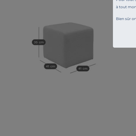
à tout mo
Bien sûr on