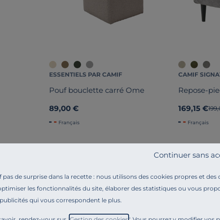
ESSENTIELS PAR CAMIF
CAMIF SIGN
Pouf bouclette carré Ome
Repose-pie
89,00 €
169,15 €
Anc
199
Français
Français
Continuer sans ac
pas de surprise dans la recette : nous utilisons des cookies propres et des
optimiser les fonctionnalités du site, élaborer des statistiques ou vous propo
 publicités qui vous correspondent le plus.
Référence : 100388383687
Vous recherchez un petit pouf ?
avoir, rendez-vous sur "
Gestion des cookies
". Vous pourrez y modifier vos 