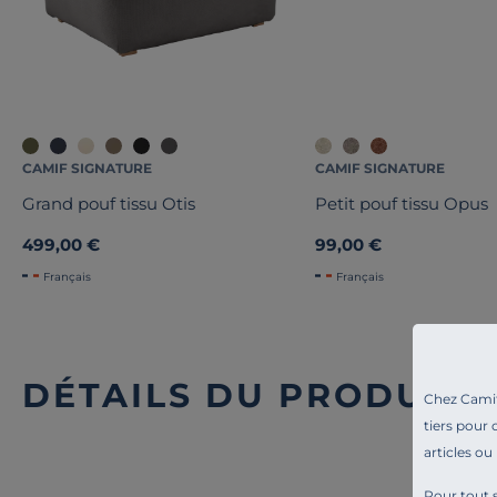
CAMIF SIGNATURE
CAMIF SIGNATURE
Grand pouf tissu Otis
Petit pouf tissu Opus
499,00 €
99,00 €
Français
Français
DÉTAILS DU PRODUIT
Chez Camif 
tiers pour 
articles ou
Pour tout s