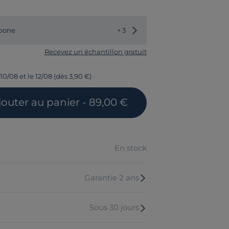
Choisir une autre couleur
bone
+ 3
Recevez un échantillon gratuit
10/08 et le 12/08 (dès 3,90 €)
jouter
au panier
- 89,00 €
En stock
Garantie 2 ans
Sous 30 jours