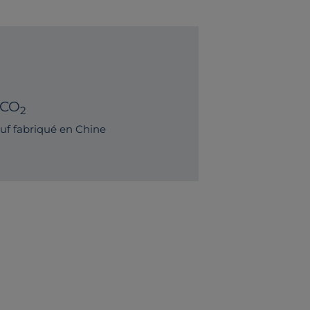
 CO
2
f fabriqué en Chine