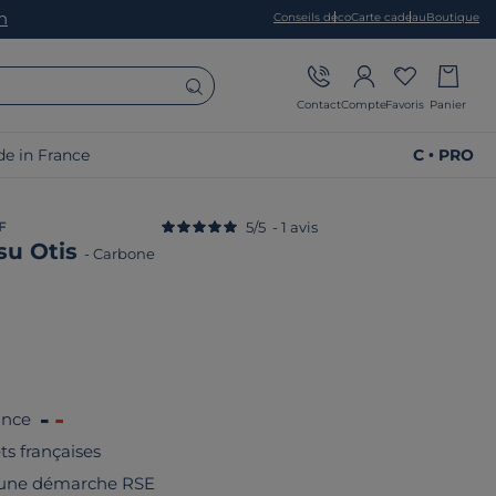
on
Conseils déco
Carte cadeau
Boutique
Contact
Compte
Favoris
Panier
e in France
C • PRO
F
5
/
5
-
1
avis
ssu Otis
-
Carbone
ance
êts françaises
 une démarche RSE