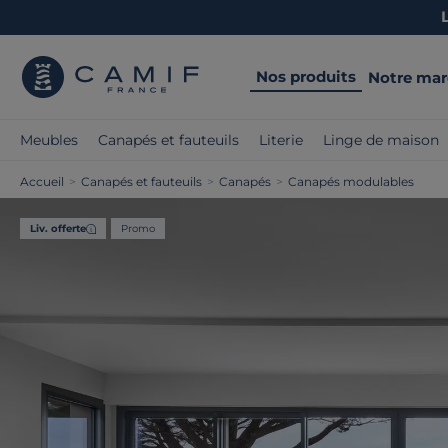
Nos produits
Notre ma
Meubles
Canapés et fauteuils
Literie
Linge de maison
Accueil
>
Canapés et fauteuils
>
Canapés
>
Canapés modulables
Liv. offerte
Promo