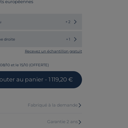
rêts européennes
Choisir une autre couleur
u
+ 2
Choisir un autre modèle
e droite
+ 1
Recevez un échantillon gratuit
 08/10 et le 15/10 (OFFERTE)
jouter
au panier
- 1 119,20 €
Fabriqué à la demande
Garantie 2 ans