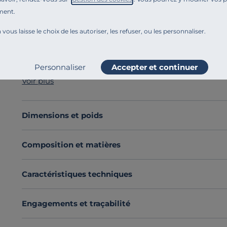
ment.
Référence : 100392612115
Méridienne pour canapé Solal.
 vous laisse le choix de les autoriser, les refuser, ou les personnaliser.
La méridienne Solal se distingue par son style contem
Les nombreux éléments de la collection vous permett
Dotée de
lignes rondes
, la méridienne Solal dégage d
Personnaliser
Accepter et continuer
Son confort ? L'assise a été pensé avec l'assemblage d
Voir plus
supérieur.
L'élément déco de cette chauffeuse :
les accoudoirs s
Adopter la collection Solal
, c'est faire le choix d'un 
Dimensions et poids
exceptionnel.
Découvrez toute notre sélection :
Canapés modulable
Composition et matières
Caractéristiques techniques
Engagements et traçabilité