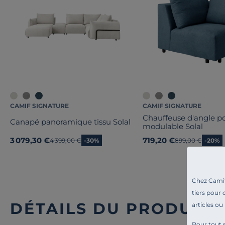
CAMIF SIGNATURE
CAMIF SIGNATURE
Chauffeuse d'angle p
Canapé panoramique tissu Solal
modulable Solal
3 079,30 €
719,20 €
Ancien prix
4 399,00 €
-30%
Ancien prix
899,00 €
-20%
Chez Camif 
tiers pour 
DÉTAILS DU PRODUIT
articles ou
Pour tout s