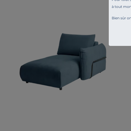
à tout mo
Bien sûr on