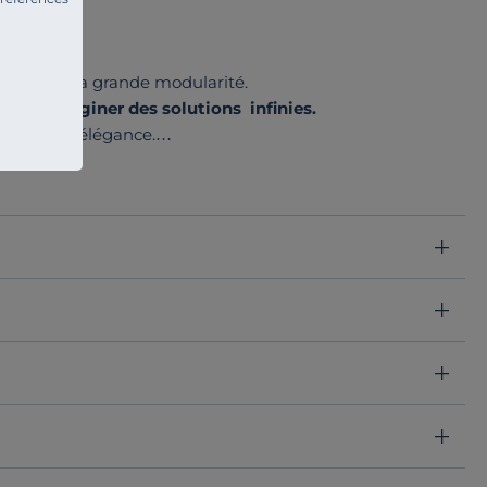
porain et sa grande modularité.
ront
d'imaginer des solutions infinies.
ouceur et élégance.
e 3 mousses pour vous offrir une sensation de confort
ont rehaussés d'un support métal.
mobilier adaptable, esthétique et d'un confort
s