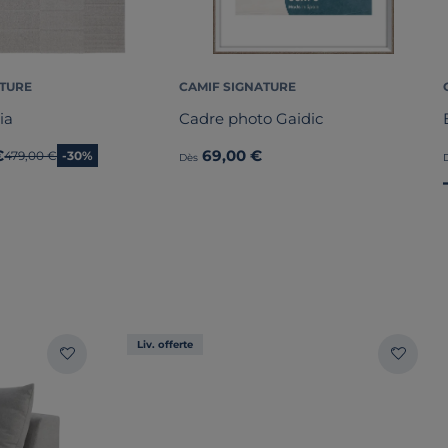
ATURE
CAMIF SIGNATURE
ia
Cadre photo Gaidic
€
69,00 €
Ancien prix
479,00 €
-30%
Dès
Liv. offerte