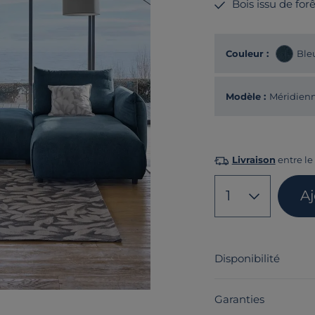
Bois issu de fo
Couleur :
Ble
Modèle :
Méridienn
Livraison
entre le
1
A
Disponibilité
Garanties