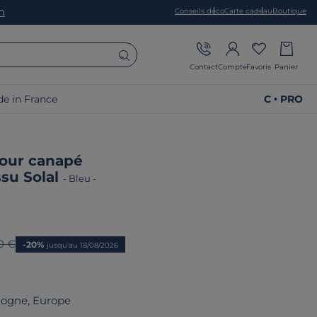
on
Conseils déco
Carte cadeau
Boutique
Contact
Compte
Favoris
Panier
e in France
C • PRO
our canapé
ssu Solal
-
Bleu
-
 prix
00 €
-20%
jusqu'au 18/08/2026
logne, Europe