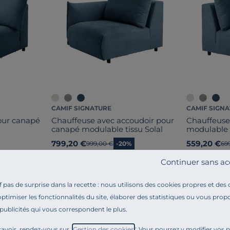
CAMIF SIGNATURE
CAMIF SIGN
our canapé
Chauffeuse avec accoudoir pour
Chauffeuse
canapé modulable tissu Solal
modulable t
799,20 €
559,20 €
Ancien prix
999,00 €
-20%
An
69
Continuer sans ac
pas de surprise dans la recette : nous utilisons des cookies propres et des
optimiser les fonctionnalités du site, élaborer des statistiques ou vous propo
 publicités qui vous correspondent le plus.
avoir, rendez-vous sur "
Gestion des cookies
". Vous pourrez y modifier vos 