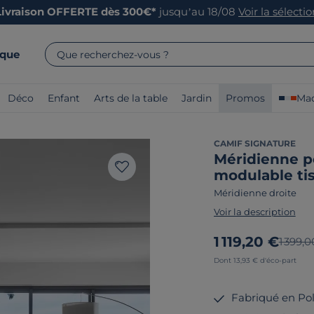
Livraison OFFERTE dès 300€*
jusqu’au 18/08
Voir la sélecti
rque
Que recherchez-vous ?
Déco
Enfant
Arts de la table
Jardin
Promos
Mad
CAMIF SIGNATURE
Méridienne p
modulable ti
Méridienne droite
Voir la description
Nouveau prix
1 119,20 €
Ancien
1 399,
Dont 13,93 € d'éco-part
Fabriqué en Po