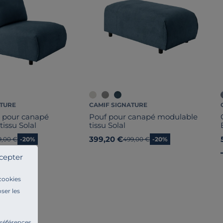
ATURE
CAMIF SIGNATURE
 pour canapé
Pouf pour canapé modulable
issu Solal
tissu Solal
399,20 €
cien prix
9,00 €
-20%
Ancien prix
499,00 €
-20%
cepter
 cookies
ser les
préférences