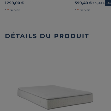
1 299,00 €
599,40 €
Ancien prix
999,00 €
-4
Français
Français
DÉTAILS DU PRODUIT