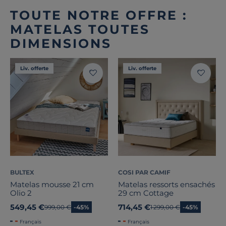
TOUTE NOTRE OFFRE :
MATELAS TOUTES
DIMENSIONS
Liv. offerte
Liv. offerte
BULTEX
COSI PAR CAMIF
Matelas mousse 21 cm
Matelas ressorts ensachés
Olio 2
29 cm Cottage
549,45 €
714,45 €
Ancien prix
999,00 €
-45%
Ancien prix
1 299,00 €
-45%
Français
Français