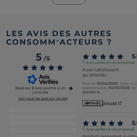
LES AVIS DES AUTRES
CONSOMM’ACTEURS ?
5
5
/
/
5
Avis vérifié et récompensé
Aussi satisfaisant 
qu’attendu
Avis du
01/04/2026
, suite à u
expérience du
02/01/2026
par
Basé sur
2
avis soumis à un
Annick A.
contrôle
Voir tous les avis sur ce site
Utile
(0)
Signaler
5
étoiles
2
4
étoiles
0
5
/
3
étoiles
0
Avis vérifié et récompensé
2
étoiles
0
Produit répondant à notre