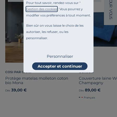
O
Pour tout savoir, rendez-vous sur "
U
R
Gestion des cookies
". Vous pourrez y
V
O
modifier vos préférences à tout moment.
U
S
Bien sûr on vous laisse le choix de les
autoriser, les refuser, ou les
personnaliser.
Personnaliser
Accepter et continuer
COSI PAR CAMIF
OURSON
Protège matelas molleton coton
Couverture laine 
bio Mona
Champagny
39,00 €
89,00 €
Dès
Dès
Français