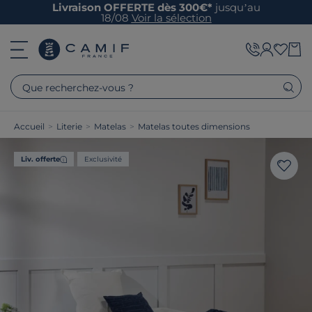
Livraison OFFERTE dès 300€*
jusqu’au
18/08
Voir la sélection
Que recherchez-vous ?
Accueil
>
Literie
>
Matelas
>
Matelas toutes dimensions
Liv. offerte
Exclusivité