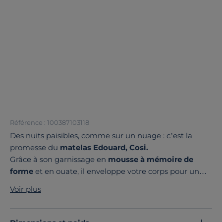
Référence : 100387103118
Des nuits paisibles, comme sur un nuage : c’est la
promesse du
matelas Edouard, Cosi.
Grâce à son garnissage en
mousse à mémoire de
forme
et en ouate, il enveloppe votre corps pour un
accueil tout en douceur.
Voir plus
Son âme est reconnue pour ses
performances
exceptionnelles,
elle est de 18cm en
mousse haute
résilience
55 kg/m² Ergoflex avec
5 zones de soutien