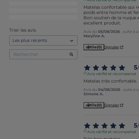
3
étoiles
22
Matelas confortable qui re
2
étoiles
11
poids entre homme et fe
Bon soutien de la nuque e
1
étoile
14
excellent produit.
Trier les avis
Avis du
05/08/2026
, suite à
Maryline A.
Utile
(0)
Signaler
5
/
Avis vérifié et récompensé
Matelas très confortable.
Avis du
04/08/2026
, suite à
Simone A.
Utile
(0)
Signaler
5
/
Avis vérifié et récompensé