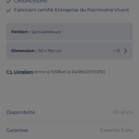
Circuits courts
Fabricant certifié Entreprise du Patrimoine Vivant
Finition :
Sans aérateurs
Choisir
Dimension :
90 x 190 cm
+ 12
Livraison
entre le 17/08 et le 24/08 (OFFERTE)
Disponibilité
En stock
Garanties
Garantie 5 ans