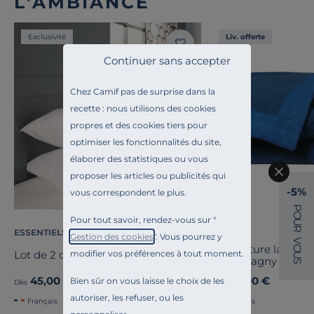
L'AMBIANCE
Exclusivité
Liv. offerte
Continuer sans accepter
Chez Camif pas de surprise dans la
recette : nous utilisons des cookies
propres et des cookies tiers pour
optimiser les fonctionnalités du site,
élaborer des statistiques ou vous
proposer les articles ou publicités qui
-5%
vous correspondent le plus.
P
O
Pour tout savoir, rendez-vous sur "
U
R
ESSENTIELS PAR CAMIF
OURSON
Gestion des cookies
". Vous pourrez y
V
Couverture laine 
O
modifier vos préférences à tout moment.
Lot de 2 oreillers Pacôme
U
Champagny
S
45,00 €
89,00 €
Bien sûr on vous laisse le choix de les
Dès
Dès
autoriser, les refuser, ou les
Français
Français