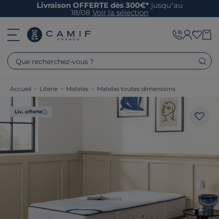
Livraison OFFERTE dès 300€*
jusqu’au
18/08
Voir la sélection
Que recherchez-vous ?
Accueil
>
Literie
>
Matelas
>
Matelas toutes dimensions
Liv. offerte