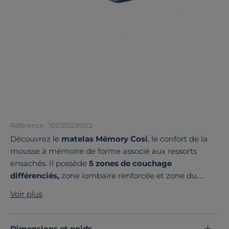
Référence : 100355291013
Découvrez le
matelas Mémory Cosi
, le confort de la
mousse à mémoire de forme associé aux ressorts
ensachés. Il possède
5 zones de couchage
différenciés,
zone lombaire renforcée et zone du
bassin assouplie. Vous bénéficierez d’un couchage au
Voir plus
soutien ferme et à l'accueil moelleux
, le garnissage
est composé de mousse, de ouate avec un
supplément de mousse à mémoire de forme et de la
Dimensions et poids