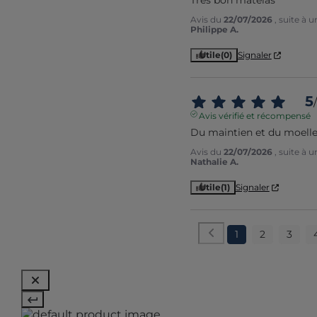
Très bon matelas
Avis du
22/07/2026
, suite à 
Philippe A.
Utile
(0)
Signaler
5
/
Avis vérifié et récompensé
Du maintien et du moell
Avis du
22/07/2026
, suite à 
Nathalie A.
Utile
(1)
Signaler
1
2
3