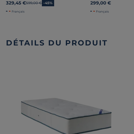
329,45 €
299,00 €
Ancien prix
599,00 €
-45%
Français
Français
DÉTAILS DU PRODUIT