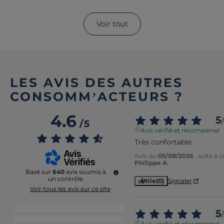
Voir tout
LES AVIS DES AUTRES
CONSOMM’ACTEURS ?
4.6
5
/
/
5
Avis vérifié et récompensé
Très confortable.
Avis du
05/08/2026
, suite à
Philippe A.
Basé sur
640
avis soumis à
un contrôle
Utile
(0)
Signaler
Voir tous les avis sur ce site
5
étoiles
452
5
/
4
étoiles
141
Avis vérifié et récompensé