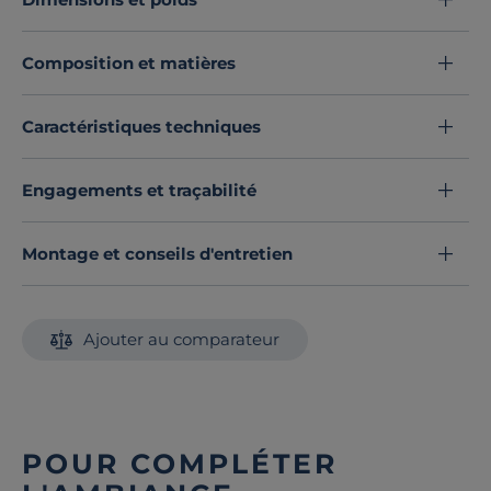
nappe de laine pour la face hiver. De plus, ses 2
aérateurs permettent un couchage ventilé. Ce produit
Composition et matières
ne contient aucune substances actives.
Découvrez toute notre sélection :
Matelas toutes dimensions
Caractéristiques techniques
Engagements et traçabilité
Montage et conseils d'entretien
Ajouter au comparateur
POUR COMPLÉTER