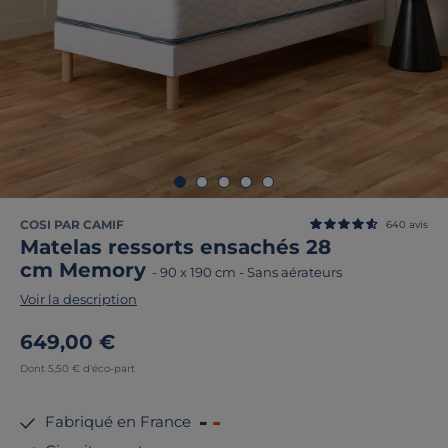
COSI PAR CAMIF
640
avis
Matelas ressorts ensachés 28
cm Memory
-
90 x 190 cm
-
Sans aérateurs
Voir la description
649,00 €
Dont 5,50 € d'éco-part
Fabriqué en France