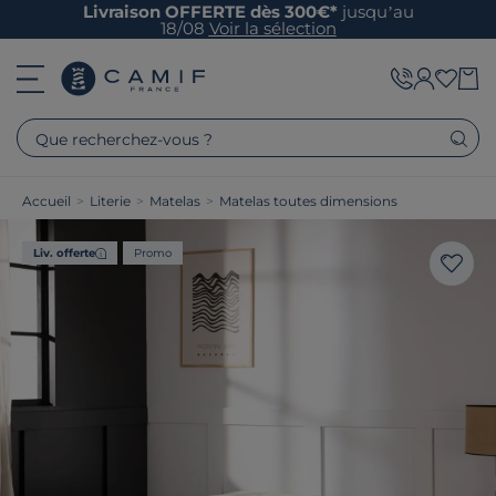
Livraison OFFERTE dès 300€*
jusqu’au
18/08
Voir la sélection
Que recherchez-vous ?
Accueil
>
Literie
>
Matelas
>
Matelas toutes dimensions
Liv. offerte
Promo