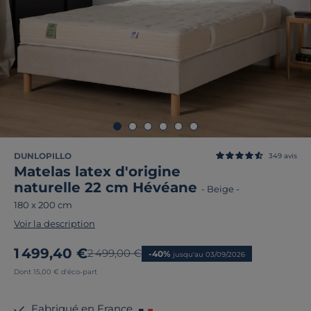
DUNLOPILLO
349
avis
Matelas latex d'origine
naturelle 22 cm Hévéane
-
Beige
-
180 x 200 cm
Voir la description
Nouveau prix
1 499,40 €
Ancien prix
2 499,00 €
-40%
jusqu'au 03/09/2026
Dont 15,00 € d'éco-part
Fabriqué en France