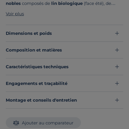
nobles
composés de
lin biologique
(face été), de
coton et ouate (face hiver), de mousse, vous assurent
Voir plus
un confort progressif et ergonomique. Avec son
soutien ferme et son accueil moelleux
, il apporte la
réponse idéale aux exigences du dormeur. Ce produit
Dimensions et poids
ne contient aucune substances actives.
Découvrez toute notre sélection :
Composition et matières
Matelas toutes dimensions
Caractéristiques techniques
Engagements et traçabilité
Montage et conseils d'entretien
Ajouter au comparateur