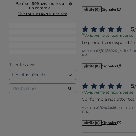
Basé sur
349
avis soumis à
un contrôle
Utile
(0)
Signaler
Voir tous les avis sur ce site
5
étoiles
242
5
/
4
étoiles
76
Avis vérifié et récompensé
3
étoiles
19
Le produit correspond à 
2
étoiles
5
Avis du
03/05/2026
, suite à
1
étoile
7
F.A.
Trier les avis
Utile
(0)
Signaler
5
/
Avis vérifié et récompensé
Conforme à nos attentes, 
Avis du
21/04/2026
, suite à 
C.A.
Utile
(0)
Signaler