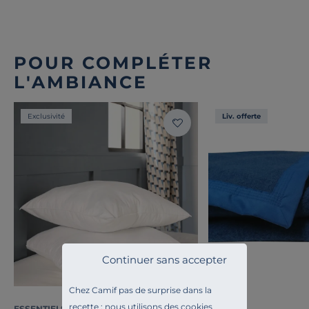
POUR COMPLÉTER
L'AMBIANCE
Exclusivité
Liv. offerte
Continuer sans accepter
Chez Camif pas de surprise dans la
recette : nous utilisons des cookies
ESSENTIELS PAR CAMIF
OURSON