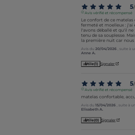
5
/
Avis vérifié et récompensé
Le confort de ce matelas e
fermeté et moelleux : j'a
l'avons déballé et qu'il n
tenu de sa souplesse. Mai
la première nuit car nous
Avis du
20/04/2026
, suite à
Anne A.
Utile
(1)
Signaler
5
/
Avis vérifié et récompensé
matelas confortable, accu
Avis du
15/04/2026
, suite à 
Elisabeth A.
Utile
(0)
Signaler