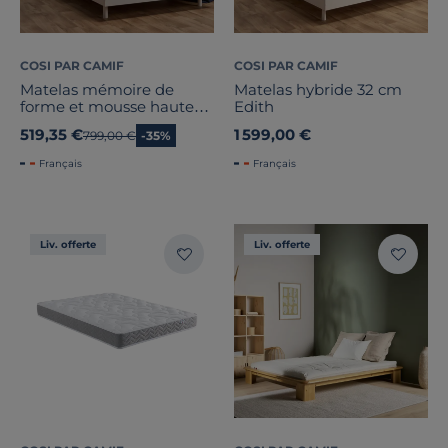
COSI PAR CAMIF
COSI PAR CAMIF
Matelas mémoire de
Matelas hybride 32 cm
forme et mousse haute
Edith
densité épaisseur 22cm
519,35 €
1 599,00 €
Ancien prix
799,00 €
-35%
Ernest
Français
Français
Liv. offerte
Liv. offerte