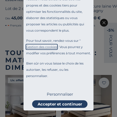
propres et des cookies tiers pour
Couverture laine 
Lot de 2 oreillers Pacôme
Champagny
optimiser les fonctionnalités du site,
45,00 €
89,00 €
élaborer des statistiques ou vous
Dès
Dès
proposer les articles ou publicités qui
Français
Français
-5%
vous correspondent le plus.
P
O
Pour tout savoir, rendez-vous sur "
U
R
Gestion des cookies
". Vous pourrez y
V
TOUTE NOTRE OFFRE :
O
modifier vos préférences à tout moment.
U
S
MATELAS TOUTES
Bien sûr on vous laisse le choix de les
DIMENSIONS
autoriser, les refuser, ou les
personnaliser.
Liv. offerte
Liv. offerte
Personnaliser
Accepter et continuer