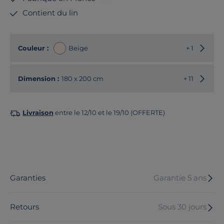
Contient du lin
Choisir
Couleur :
Beige
+ 1
Choisir
Dimension :
180 x 200 cm
+ 11
Livraison
entre le 12/10 et le 19/10 (OFFERTE)
Garanties
Garantie 5 ans
Retours
Sous 30 jours