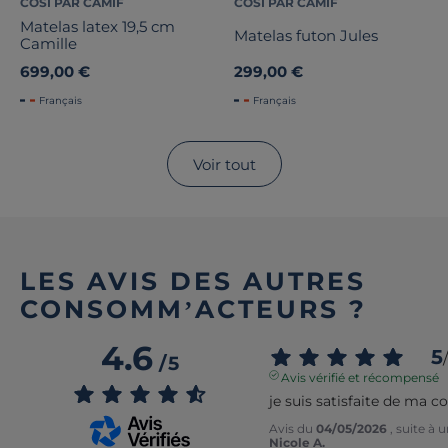
COSI PAR CAMIF
COSI PAR CAMIF
Matelas latex 19,5 cm
Matelas futon Jules
Camille
699,00 €
299,00 €
Français
Français
Voir tout
LES AVIS DES AUTRES
CONSOMM’ACTEURS ?
4.6
5
/
/
5
Avis vérifié et récompensé
je suis satisfaite de ma 
Avis du
04/05/2026
, suite à
Nicole A.