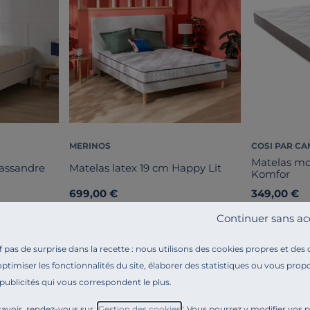
MERINOS
COSI PAR CA
Matelas mo
Cassandre
Matelas latex 19 cm Happy Lit
Komfor
699,00 €
349,00 €
Français
Français
Continuer sans ac
pas de surprise dans la recette : nous utilisons des cookies propres et des
optimiser les fonctionnalités du site, élaborer des statistiques ou vous propo
 publicités qui vous correspondent le plus.
avoir, rendez-vous sur "
Gestion des cookies
". Vous pourrez y modifier vos 