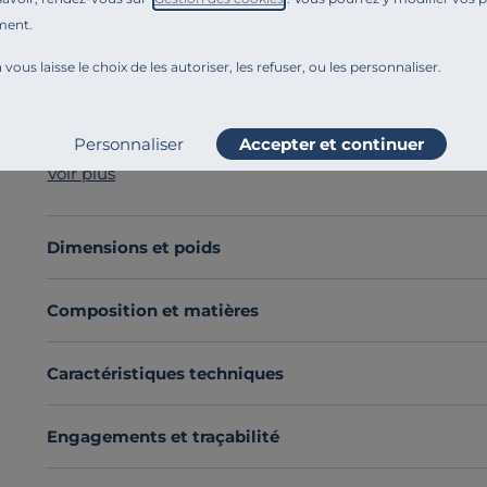
ment.
Référence : 100221174778
Succombez au
matelas Hévéane de Dunlopillo
avec u
 vous laisse le choix de les autoriser, les refuser, ou les personnaliser.
l'hévéa. Ses
7 zones de soutien et
ses
garnissages no
ouate (face hiver), de mousse, vous assurent un confo
son accueil moelleux
, il apporte la réponse idéale 
Personnaliser
Accepter et continuer
substances actives.
Voir plus
Découvrez toute notre sélection :
Matelas toutes dime
Dimensions et poids
Composition et matières
Caractéristiques techniques
Engagements et traçabilité