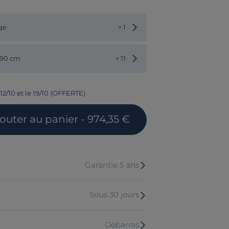
Choisir une autre couleur
ge
+ 1
Choisir une autre dimension
190 cm
+ 11
12/10 et le 19/10 (OFFERTE)
jouter
au panier
- 974,35 €
Garantie 5 ans
Sous 30 jours
Débarras