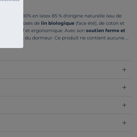
ne âme 100% en latex 85 % d'origine naturelle issu de
bles
composés de
lin biologique
(face été), de coton et
rt progressif et ergonomique. Avec son
soutien ferme et
aux exigences du dormeur. Ce produit ne contient aucune
nsions