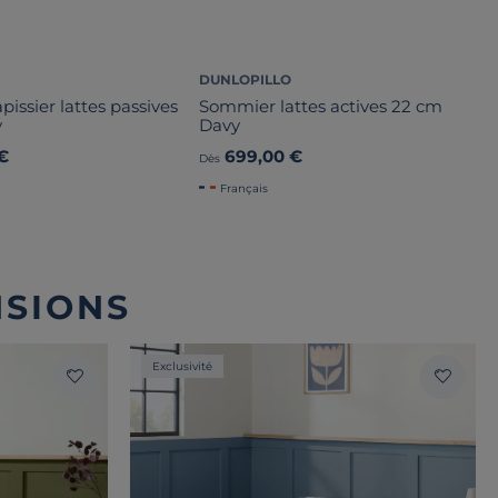
DUNLOPILLO
issier lattes passives
Sommier lattes actives 22 cm
y
Davy
€
699,00 €
Dès
Français
NSIONS
Exclusivité