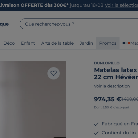
Livraison OFFERTE dès 300€*
jusqu’au 18/08
Voir la sélecti
rque
Que recherchez-vous ?
Déco
Enfant
Arts de la table
Jardin
Promos
Mad
DUNLOPILLO
Matelas latex
22 cm Hévéa
Voir la description
Nouveau prix
974,35 €
Ancien 
1 499,0
Dont 5,50 € d'éco-part
Fabriqué en Fr
Contient du lin