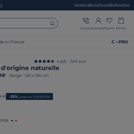
on
Conseils déco
Carte cadeau
Boutique
Contact
Compte
Favoris
Panier
e in France
C • PRO
4.6
/
5
-
349
avis
 d'origine naturelle
ne
-
Beige
-
120 x 190 cm
prix
0 €
-35%
jusqu'au 03/09/2026
ance