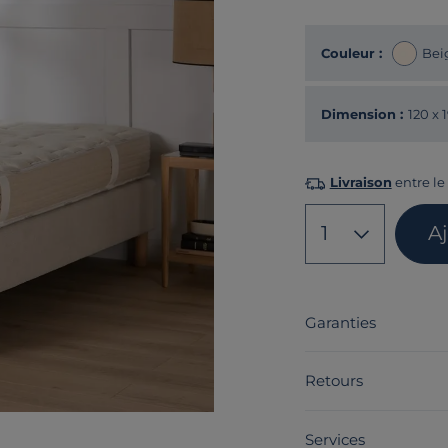
Couleur :
Bei
Dimension :
120 x 
Livraison
entre le 
1
A
Garanties
Retours
Services