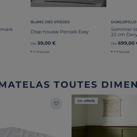
BLANC DES VOSGES
DUNLOPILLO
olmark
Sommier tap
Drap housse Percale Easy
22 cm Dav
59,00 €
699,00 
Dès
Dès
Français
Français
 MATELAS TOUTES DIME
Liv. offerte