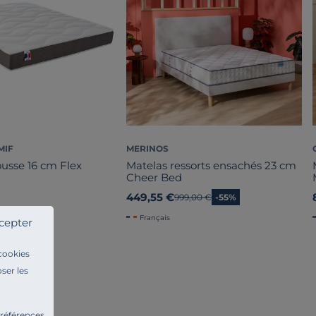
MIF
MERINOS
usse 16 cm Flex
Matelas ressorts ensachés 23 cm
Cheer Bed
449,55 €
Ancien prix
999,00 €
-55%
Français
cepter
 cookies
ser les
préférences