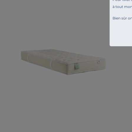
à tout mo
Bien sûr on