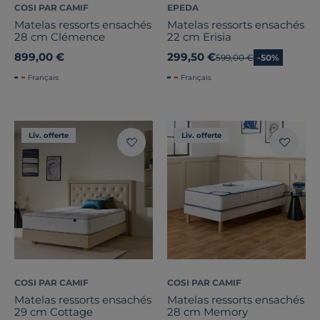
COSI PAR CAMIF
EPEDA
Matelas ressorts ensachés
Matelas ressorts ensachés
28 cm Clémence
22 cm Erisia
899,00 €
299,50 €
Ancien prix
599,00 €
-50%
Français
Français
Liv. offerte
Liv. offerte
COSI PAR CAMIF
COSI PAR CAMIF
Matelas ressorts ensachés
Matelas ressorts ensachés
29 cm Cottage
28 cm Memory