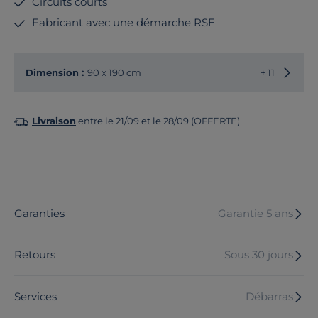
Circuits courts
Fabricant avec une démarche RSE
Choisir
Dimension :
90 x 190 cm
+ 11
Livraison
entre le 21/09 et le 28/09 (OFFERTE)
Garanties
Garantie 5 ans
Retours
Sous 30 jours
Services
Débarras