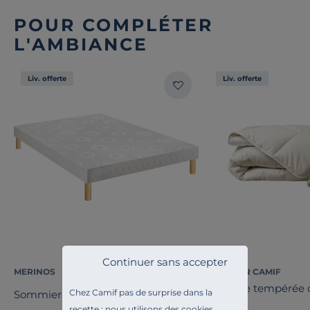
POUR COMPLÉTER
L'AMBIANCE
Liv. offerte
Liv. offerte
Continuer sans accepter
MERINOS
COSI PAR CAMIF
Couette tempérée c
Chez Camif pas de surprise dans la
Sommier tapissier 14 cm Twist
Coline
recette : nous utilisons des cookies