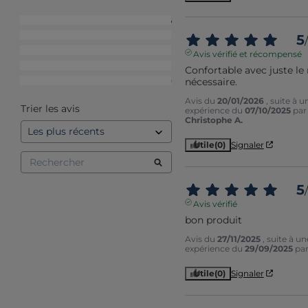
5
étoiles
16
4
étoiles
1
5
/
3
étoiles
1
Avis vérifié et récompensé
2
étoiles
1
Confortable avec juste le 
nécessaire.
1
étoile
0
Avis du
20/01/2026
, suite à u
Trier les avis
expérience du
07/10/2025
par
Christophe A.
Utile
(0)
Signaler
5
/
Avis vérifié
bon produit
Avis du
27/11/2025
, suite à un
expérience du
29/09/2025
pa
Utile
(0)
Signaler