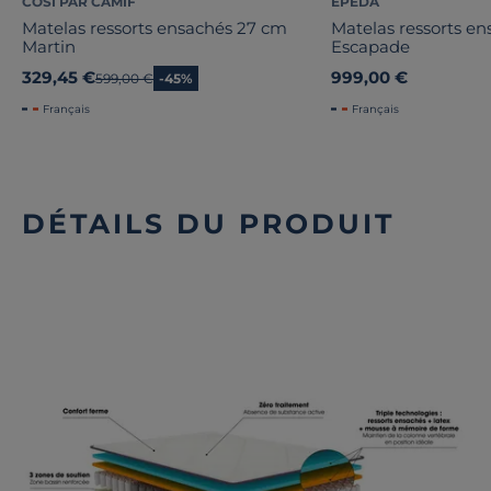
COSI PAR CAMIF
EPEDA
Matelas ressorts ensachés 27 cm
Matelas ressorts e
Martin
Escapade
329,45 €
999,00 €
Ancien prix
599,00 €
-45%
Français
Français
DÉTAILS DU PRODUIT