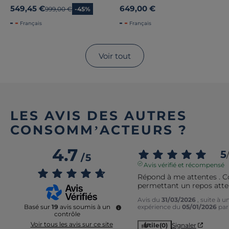
549,45 €
649,00 €
Ancien prix
999,00 €
-45%
Français
Français
Voir tout
LES AVIS DES AUTRES
CONSOMM’ACTEURS ?
4.7
5
/
/
5
Avis vérifié et récompensé
Répond à me attentes . Co
permettant un repos atte
Avis du
31/03/2026
, suite à u
expérience du
05/01/2026
pa
Basé sur
19
avis soumis à un
contrôle
Voir tous les avis sur ce site
Utile
(0)
Signaler