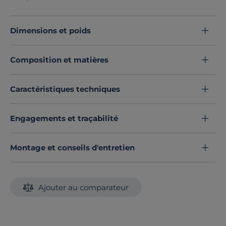
progressif du corps grâce à la superposition de ses
3
technologies.
Ce produit ne contient aucune
substances actives.
Dimensions et poids
Découvrez toute notre sélection :
Matelas toutes dimensions
Composition et matières
Caractéristiques techniques
Engagements et traçabilité
Montage et conseils d'entretien
Ajouter au comparateur