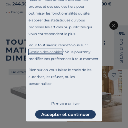
244,30 €
139,00 €
Ancien prix
349,00 €
-30%
Dès
Dès
propres et des cookies tiers pour
Français
optimiser les fonctionnalités du site,
élaborer des statistiques ou vous
proposer les articles ou publicités qui
-5%
vous correspondent le plus.
TOUTE NOTRE OFFRE :
P
O
Pour tout savoir, rendez-vous sur "
U
MATELAS TOUTES
R
Gestion des cookies
". Vous pourrez y
V
DIMENSIONS
O
modifier vos préférences à tout moment.
U
S
Bien sûr on vous laisse le choix de les
Liv. offerte
Liv. offerte
autoriser, les refuser, ou les
personnaliser.
Personnaliser
Accepter et continuer