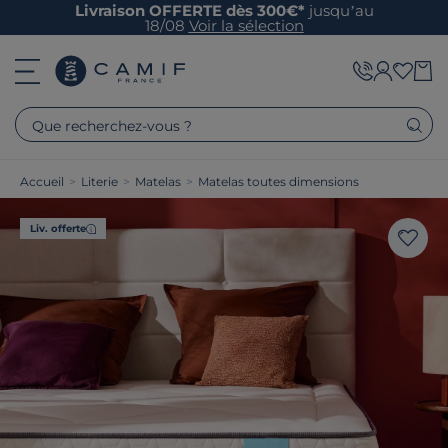
Livraison OFFERTE dès 300€*
jusqu’au
18/08
Voir la sélection
Que recherchez-vous ?
Accueil
>
Literie
>
Matelas
>
Matelas toutes dimensions
Liv. offerte