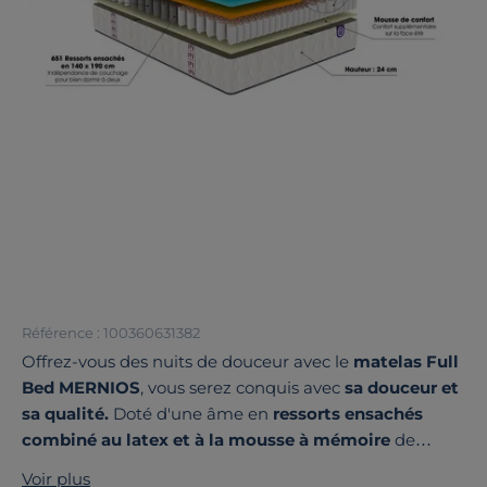
Référence : 100360631382
Offrez-vous des nuits de douceur avec le
matelas Full
Bed MERNIOS
, vous serez conquis avec
sa douceur et
sa qualité.
Doté d'une âme en
ressorts ensachés
combiné au latex et à la mousse à mémoire
de
forme vous offrira un accueil moelleux et un soutien
Voir plus