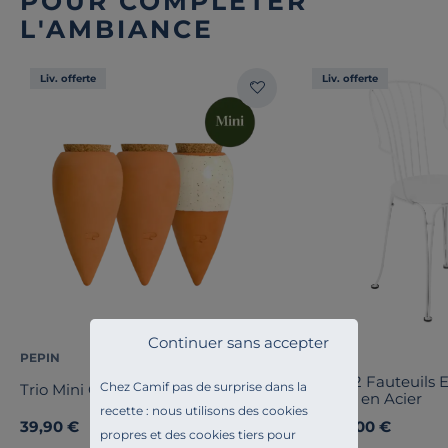
POUR COMPLÉTER
L'AMBIANCE
Liv. offerte
Liv. offerte
Continuer sans accepter
PEPIN
FERMOB
Lot de 2 Fauteuils 
Chez Camif pas de surprise dans la
Trio Mini Olla - Les Iconiques
Opéra+ en Acier
recette : nous utilisons des cookies
39,90 €
418,00 €
Dès
propres et des cookies tiers pour