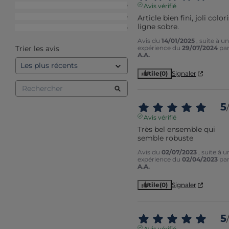
3
étoiles
0
Avis vérifié
2
étoiles
0
Article bien fini, joli coloris
ligne sobre.
1
étoile
0
Avis du
14/01/2025
, suite à u
Trier les avis
expérience du
29/07/2024
pa
A.A.
Utile
(0)
Signaler
5
/
Avis vérifié
Très bel ensemble qui 
semble robuste
Avis du
02/07/2023
, suite à u
expérience du
02/04/2023
pa
A.A.
Utile
(0)
Signaler
5
/
Avis vérifié