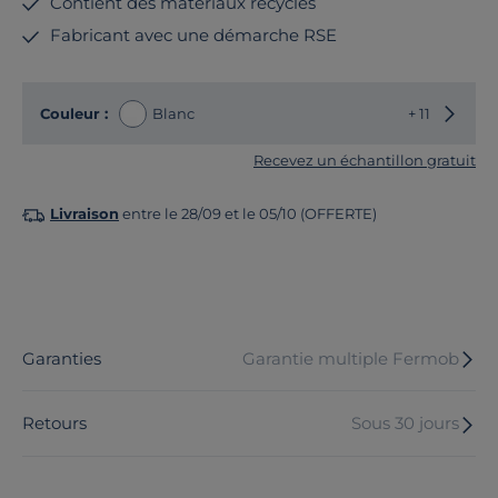
Contient des matériaux recyclés
Fabricant avec une démarche RSE
Choisir
Couleur :
Blanc
+ 11
Recevez un échantillon gratuit
Livraison
entre le 28/09 et le 05/10 (OFFERTE)
Garanties
Garantie multiple Fermob
Retours
Sous 30 jours