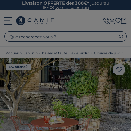
Livraison OFFERTE dès 300€*
jusqu’au
18/08
Voir la sélection
Que recherchez-vous ?
Accueil
>
Jardin
>
Chaises et fauteuils de jardin
>
Chaises de jardin
Liv. offerte