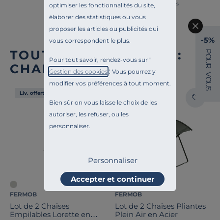
Français
optimiser les fonctionnalités du site,
élaborer des statistiques ou vous
proposer les articles ou publicités qui
-5%
vous correspondent le plus.
TOUTE NOTRE OFFRE :
P
O
Pour tout savoir, rendez-vous sur "
U
CHAISES DE JARDIN
R
Gestion des cookies
". Vous pourrez y
V
O
modifier vos préférences à tout moment.
U
S
Liv. offerte
Liv. offerte
Bien sûr on vous laisse le choix de les
autoriser, les refuser, ou les
personnaliser.
Personnaliser
Accepter et continuer
FERMOB
FERMOB
Lot de 2 Chaises
Lot de 2 Chaises Pliantes
Empilables Lorette en
Plein Air en Acier