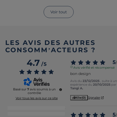
Voir tout
LES AVIS DES AUTRES
CONSOMM’ACTEURS ?
4.7
5
/
/
5
Avis vérifié et récompensé
bon design
Avis du
23/12/2025
, suite à u
expérience du
20/10/2025
par
Tangi A.
Basé sur
7
avis soumis à un
contrôle
Utile
(0)
Signaler
Voir tous les avis sur ce site
5
étoiles
5
5
4
étoiles
2
/