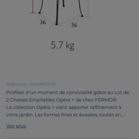
Référence : 100318727113
Profitez d’un moment de convivialité grâce au Lot de
2 Chaises Empilables Opéra + de chez FERMOB.
La collection Opéra + vient apporter raffinement à
votre jardin. Les formes fines et évasées, toutes en
rondeurs apportent un style subtil et aérien. Grâce à sa
Voir plus
fabrication en acier de première qualité, FERMOB
signe une collection résistante et pleine de caractère.