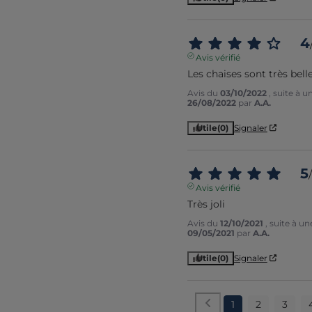
4
Avis vérifié
Les chaises sont très bell
Avis du
03/10/2022
, suite à 
26/08/2022
par
A.A.
Utile
(0)
Signaler
5
/
Avis vérifié
Très joli
Avis du
12/10/2021
, suite à u
09/05/2021
par
A.A.
Utile
(0)
Signaler
1
2
3