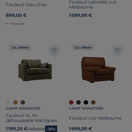
Fauteuil cabriolet cuir
Fauteuil tissu Orso
Melbourne
899,00 €
1 099,00 €
Français
Liv. offerte
Liv. offerte
CAMIF SIGNATURE
CAMIF SIGNATURE
Fauteuil XL lin
Fauteuil cuir Melbourne
déhoussable Martigues
1 199,20 €
1 999,00 €
Ancien prix
1 499,00 €
-20%