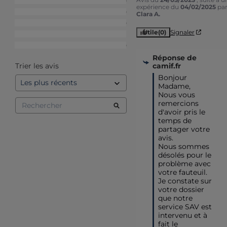
5
étoiles
0
expérience du
04/02/2025
pa
4
étoiles
0
Clara A.
3
étoiles
0
Utile
(0)
Signaler
2
étoiles
1
1
étoile
0
Réponse de
camif.fr
Trier les avis
Bonjour 
Madame,

Nous vous 
remercions 
d'avoir pris le 
temps de 
partager votre 
avis. 

Nous sommes 
désolés pour le 
problème avec 
votre fauteuil. 
Je constate sur 
votre dossier 
que notre 
service SAV est 
intervenu et à 
fait le 