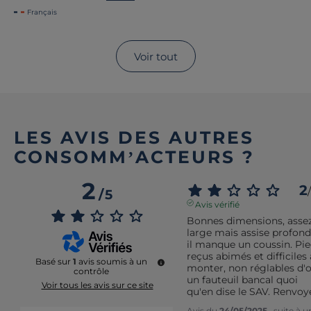
Français
Voir tout
LES AVIS DES AUTRES
CONSOMM’ACTEURS ?
2
2
/
/
5
Avis vérifié
Bonnes dimensions, assez
large mais assise profonde
il manque un coussin. Pie
reçus abimés et difficiles à
Basé sur
1
avis soumis à un
monter, non réglables d'o
contrôle
un fauteuil bancal quoi 
Voir tous les avis sur ce site
qu'en dise le SAV. Renvoy
Avis du
24/05/2025
, suite à u