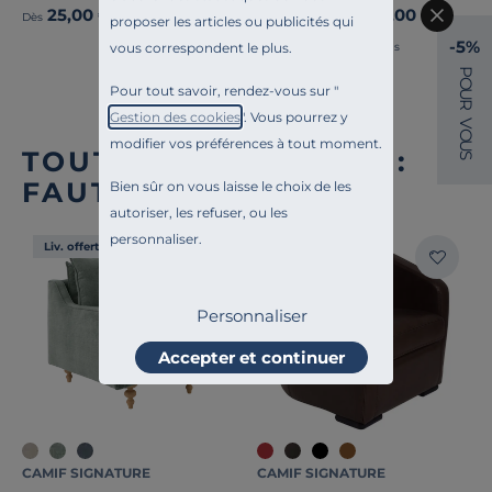
25,00 €
499,00 €
Dès
Dès
proposer les articles ou publicités qui
-5%
vous correspondent le plus.
Français
P
O
Pour tout savoir, rendez-vous sur "
U
R
Gestion des cookies
". Vous pourrez y
V
O
modifier vos préférences à tout moment.
U
TOUTE NOTRE OFFRE :
S
FAUTEUILS FIXES
Bien sûr on vous laisse le choix de les
autoriser, les refuser, ou les
personnaliser.
Liv. offerte
Liv. offerte
Personnaliser
Accepter et continuer
CAMIF SIGNATURE
CAMIF SIGNATURE