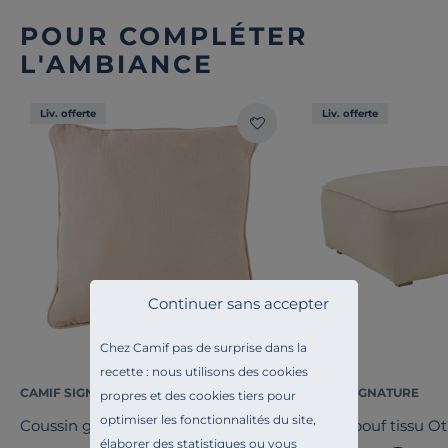
POUR COMPLÉTER
L'AMBIANCE
Liv. offerte
Liv. offerte
Continuer sans accepter
Chez Camif pas de surprise dans la
recette : nous utilisons des cookies
CAMIF SIGNATURE
CAMIF SIGNATURE
propres et des cookies tiers pour
optimiser les fonctionnalités du site,
Coussin gaze de coton Cybelle
Grand pouf tissu Ot
élaborer des statistiques ou vous