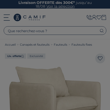
Livraison OFFERTE dès 300€*
jusqu’au
18/08
Voir la sélection
Que recherchez-vous ?
Accueil
>
Canapés et fauteuils
>
Fauteuils
>
Fauteuils fixes
Liv. offerte
Exclusivité