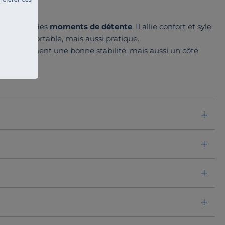
ous offrir des
moments de détente
. Il allie confort et syle.
ement confortable, mais aussi pratique.
 non seulement une bonne stabilité, mais aussi un côté
eur
, le fauteuil relax Charlie offre la possibilité de choisir le