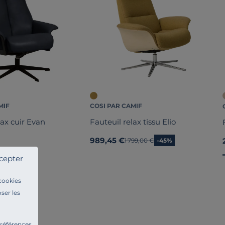
MIF
COSI PAR CAMIF
lax cuir Evan
Fauteuil relax tissu Elio
989,45 €
Ancien prix
1 799,00 €
-45%
cepter
 cookies
ser les
préférences