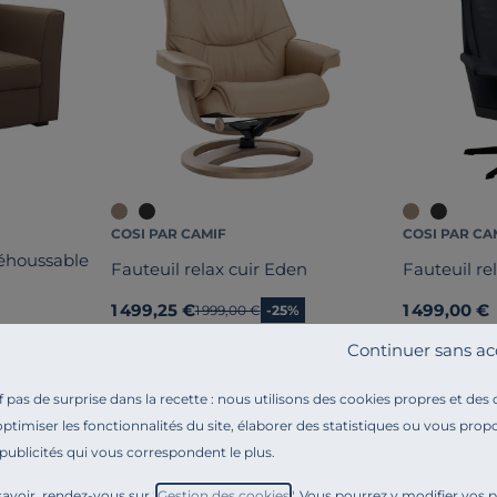
COSI PAR CAMIF
COSI PAR CA
déhoussable
Fauteuil relax cuir Eden
Fauteuil re
1 499,25 €
1 499,00 €
Ancien prix
1 999,00 €
-25%
Continuer sans ac
pas de surprise dans la recette : nous utilisons des cookies propres et des
optimiser les fonctionnalités du site, élaborer des statistiques ou vous propo
 publicités qui vous correspondent le plus.
avoir, rendez-vous sur "
Gestion des cookies
". Vous pourrez y modifier vos 