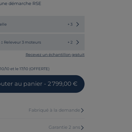
 une démarche RSE
Choisir une autre couleur
elle
+ 3
Choisir une autre valeur
 :
Releveur 3 moteurs
+ 2
Recevez un échantillon gratuit
10/10 et le 17/10 (OFFERTE)
outer
au panier
- 2 799,00 €
Fabriqué à la demande
Garantie 2 ans