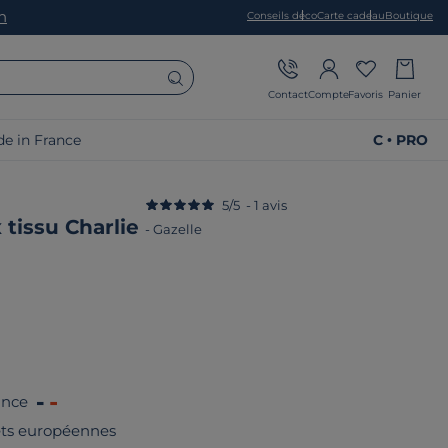
on
Conseils déco
Carte cadeau
Boutique
Contact
Compte
Favoris
Panier
e in France
C • PRO
5
/
5
-
1
avis
x tissu Charlie
-
Gazelle
ance
rêts européennes