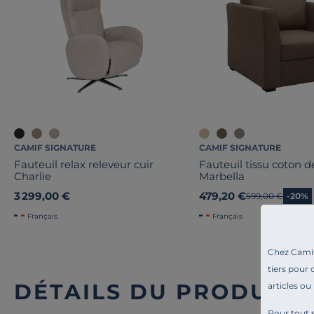
CAMIF SIGNATURE
CAMIF SIGNATURE
Fauteuil relax releveur cuir
Fauteuil tissu coton 
Charlie
Marbella
3 299,00 €
479,20 €
Ancien prix
599,00 €
-20%
Français
Français
Chez Camif 
tiers pour 
DÉTAILS DU PRODUIT
articles ou
Pour tout s