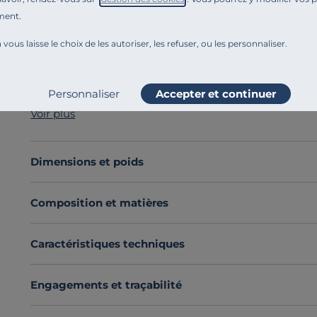
ment.
Référence : 100377951057
Le fauteuil relax Charlie est le compagnon idéal pour v
 vous laisse le choix de les autoriser, les refuser, ou les personnaliser.
Revêtu d'un
tissu déperlant
, ce fauteuil est non seul
Il est équipé d'un pied métal en étoile, qui lui amène
esthétique moderne.
Personnaliser
Accepter et continuer
Disponible en
version, manuelle, électrique ou relev
Voir plus
mécanisme qui vous convient le mieux.
Profitez de moments de
relaxation au quotidien
!
Découvrez toute notre sélection :
Fauteuils relax
Dimensions et poids
Composition et matières
Caractéristiques techniques
Engagements et traçabilité