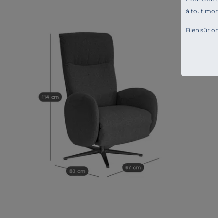
à tout mo
Bien sûr on