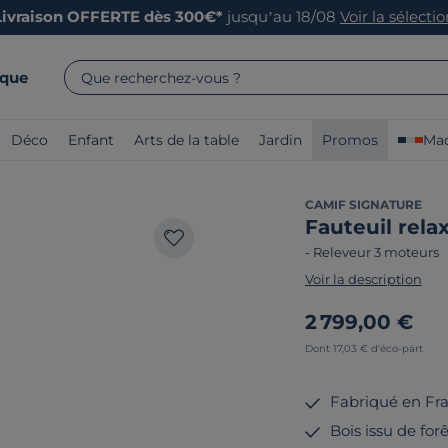
Livraison OFFERTE dès 300€*
jusqu’au 18/08
Voir la sélecti
rque
Que recherchez-vous ?
Déco
Enfant
Arts de la table
Jardin
Promos
Mad
CAMIF SIGNATURE
Fauteuil rela
-
Releveur 3 moteurs
Voir la description
2 799,00 €
Dont 17,03 € d'éco-part
Fabriqué en Fr
Bois issu de fo