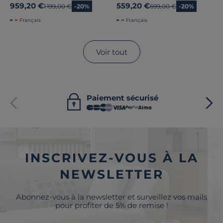
959,20 €
559,20 €
Ancien prix
1 199,00 €
-20%
Ancien prix
699,00 €
-20%
Français
Français
Voir tout
Paiement sécurisé
INSCRIVEZ-VOUS À LA
NEWSLETTER
Abonnez-vous à la newsletter et surveillez vos mails
pour profiter de 5% de remise !