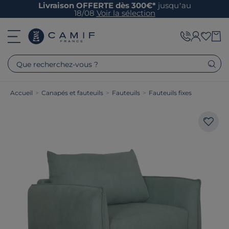
Livraison OFFERTE dès 300€*
jusqu’au
18/08
Voir la sélection
Que recherchez-vous ?
Accueil
>
Canapés et fauteuils
>
Fauteuils
>
Fauteuils fixes