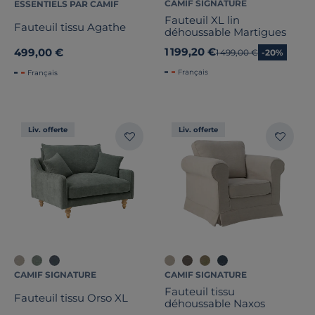
CAMIF SIGNATURE
ESSENTIELS PAR CAMIF
Fauteuil XL lin
Fauteuil tissu Agathe
déhoussable Martigues
1 199,20 €
499,00 €
Ancien prix
1 499,00 €
-20%
Français
Français
Liv. offerte
Liv. offerte
CAMIF SIGNATURE
CAMIF SIGNATURE
Fauteuil tissu
Fauteuil tissu Orso XL
déhoussable Naxos