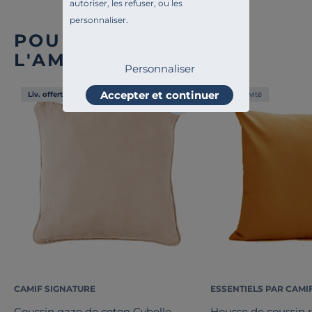
autoriser, les refuser, ou les
personnaliser.
POUR COMPLÉTER
L'AMBIANCE
Personnaliser
Accepter et continuer
Liv. offerte
Exclusivité
CAMIF SIGNATURE
ESSENTIELS PAR CAMI
Coussin gaze de coton Cybelle
Housse de coussin 