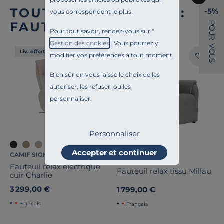
TOUTE NOTRE OFFRE :
-5%
vous correspondent le plus.
FAUTEUILS RELAX
P
O
Pour tout savoir, rendez-vous sur "
U
R
Gestion des cookies
". Vous pourrez y
V
O
Liv. offerte
Liv. offerte
modifier vos préférences à tout moment.
U
S
Bien sûr on vous laisse le choix de les
autoriser, les refuser, ou les
personnaliser.
Personnaliser
+3
Accepter et continuer
CAMIF SIGNATURE
COSI PAR CAMIF
Fauteuil relax électrique
Fauteuil relax tissu Millau
cuir Charlie
3 299,00 €
1 799,00 €
Français
Français