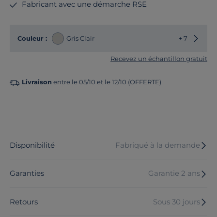
Fabricant avec une démarche RSE
Choisir
Couleur :
Gris Clair
+ 7
Recevez un échantillon gratuit
Livraison
entre le 05/10 et le 12/10 (OFFERTE)
Disponibilité
Fabriqué à la demande
Garanties
Garantie 2 ans
Retours
Sous 30 jours