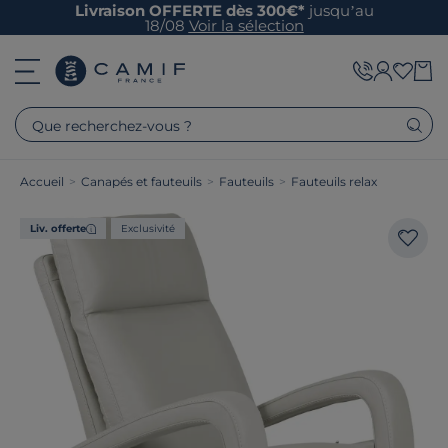
Livraison OFFERTE dès 300€*
jusqu’au
18/08
Voir la sélection
Que recherchez-vous ?
Accueil
>
Canapés et fauteuils
>
Fauteuils
>
Fauteuils relax
Liv. offerte
Exclusivité