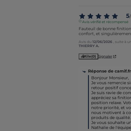
5
/
Avis vérifié et récompensé
Fauteuil de bonne finition
confort, et singulièrement
Avis du
12/06/2026
, suite à 
THIERRY A.
Utile
(0)
Signaler
Réponse de
camif.fr
Bonjour Monsieur,

Je vous remercie s
retour positif conce
Je suis ravie de con
appréciez sa finition
position relaxe. Votr
notre priorité, et 
nous motivent à con
produits de qualité.

Je vous souhaite un
Nathalie de l'équip