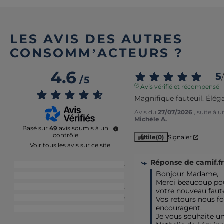
LES AVIS DES AUTRES
CONSOMM’ACTEURS ?
4.6
5
/
/
5
Avis vérifié et récompensé
Magnifique fauteuil. Éléga
Avis du
27/07/2026
, suite à 
Michèle A.
Basé sur
49
avis soumis à un
contrôle
Utile
(0)
Signaler
Voir tous les avis sur ce site
Réponse de
camif.fr
5
étoiles
35
Bonjour Madame,

4
étoiles
11
Merci beaucoup pour
3
étoiles
2
votre nouveau fauteu
2
étoiles
0
Vos retours nous fon
encouragent. 

1
étoile
1
Je vous souhaite un