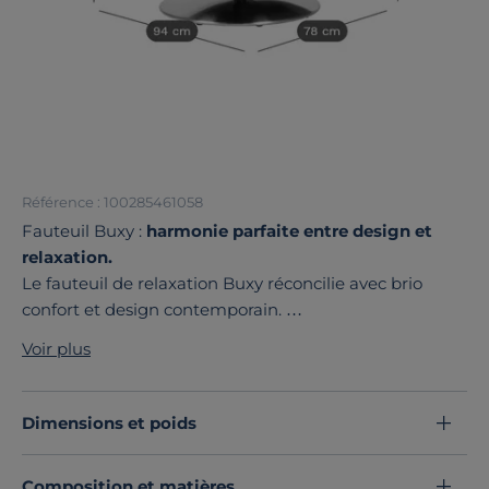
Référence : 100285461058
Fauteuil Buxy :
harmonie parfaite entre design et
relaxation.
Le fauteuil de relaxation Buxy réconcilie avec brio
confort et design contemporain.
Les
lignes arrondies
du fauteuil Buxy ajoutent une
Voir plus
note de douceur à votre intérieur, tandis que son pied
central en métal lui confère une allure résolument
moderne. Ce mariage de matériaux et de formes fait
Dimensions et poids
du fauteuil Buxy un choix idéal pour ceux qui
souhaitent allier relaxation et style.
Composition et matières