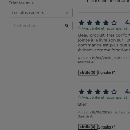
Nathalie de l'équip
Trier les avis
4
Avis vérifié et récompensé
Beau produit, très confort
jointe à la livraison sur l'
commande est plus que sou
évident comme fonction
Avis du
19/07/2026
, suite à 
Marcel A.
Utile
(0)
Signaler
4
Avis vérifié et récompensé
Bien
Avis du
18/06/2026
, suite à 
Joelle A.
Utile
(0)
Signaler