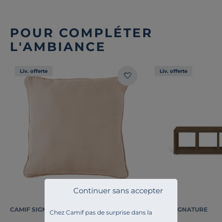
POUR COMPLÉTER
L'AMBIANCE
Liv. offerte
Liv. offerte
Continuer sans accepter
CAMIF SIGNATURE
CAMIF SIGNATURE
Chez Camif pas de surprise dans la