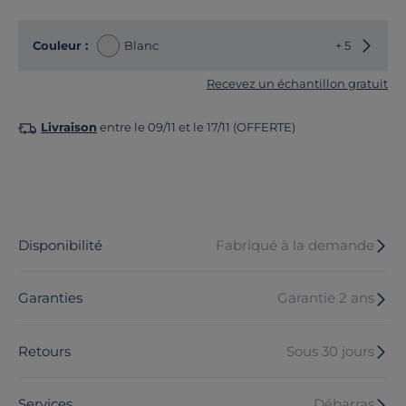
Choisir
Couleur :
Blanc
+ 5
Recevez un échantillon gratuit
Livraison
entre le 09/11 et le 17/11 (OFFERTE)
Disponibilité
Fabriqué à la demande
Garanties
Garantie 2 ans
Retours
Sous 30 jours
Services
Débarras