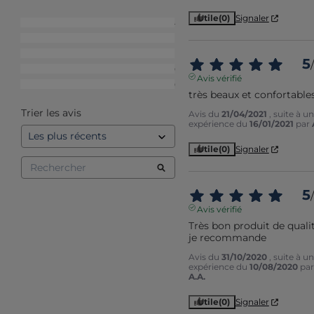
Utile
(0)
Signaler
5
étoiles
4
4
étoiles
1
3
étoiles
1
5
/
2
étoiles
0
Avis vérifié
1
étoile
0
très beaux et confortable
Trier les avis
Avis du
21/04/2021
, suite à u
expérience du
16/01/2021
par
Utile
(0)
Signaler
5
/
Avis vérifié
Très bon produit de qualité
je recommande
Avis du
31/10/2020
, suite à u
expérience du
10/08/2020
par
A.A.
Utile
(0)
Signaler