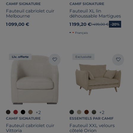
CAMIF SIGNATURE
CAMIF SIGNATURE
Fauteuil cabriolet cuir
Fauteuil XL lin
Melbourne
déhoussable Martigues
1 099,00 €
1 199,20 €
Ancien prix
1 499,00 €
-20%
Français
Liv. offerte
Exclusivité
+2
+2
CAMIF SIGNATURE
ESSENTIELS PAR CAMIF
Fauteuil cabriolet cuir
Fauteuil XXL velours
Vittoria
côtelé Orion