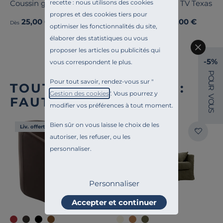
recette : nous utilisons des cookies
Coussin gaze de coton Cybelle
Meuble TV Texas
propres et des cookies tiers pour
25,00 €
449,00 €
Dès
Dès
optimiser les fonctionnalités du site,
élaborer des statistiques ou vous
proposer les articles ou publicités qui
-5%
vous correspondent le plus.
P
O
Pour tout savoir, rendez-vous sur "
U
TOUTE NOTRE OFFRE :
R
Gestion des cookies
". Vous pourrez y
V
FAUTEUILS FIXES
O
modifier vos préférences à tout moment.
U
S
Bien sûr on vous laisse le choix de les
Liv. offerte
Liv. offerte
autoriser, les refuser, ou les
personnaliser.
Personnaliser
Accepter et continuer