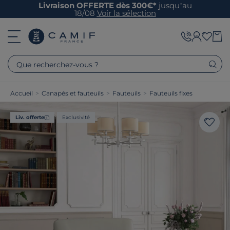
Livraison OFFERTE dès 300€*
jusqu’au
18/08
Voir la sélection
Que recherchez-vous ?
Accueil
>
Canapés et fauteuils
>
Fauteuils
>
Fauteuils fixes
Liv. offerte
Exclusivité