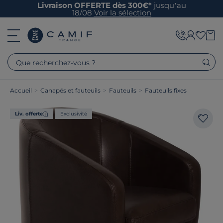
Livraison OFFERTE dès 300€*
jusqu’au
18/08
Voir la sélection
Que recherchez-vous ?
Accueil
>
Canapés et fauteuils
>
Fauteuils
>
Fauteuils fixes
Liv. offerte
Exclusivité