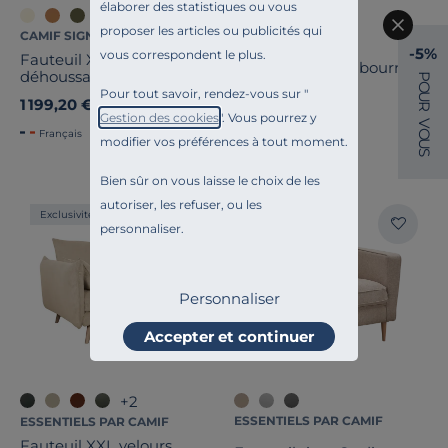
élaborer des statistiques ou vous
proposer les articles ou publicités qui
CAMIF SIGNATURE
CAMIF SIGNATURE
-5%
vous correspondent le plus.
Fauteuil XL lin
Fauteuil cuir Melbourne
déhoussable Martigues
P
O
Pour tout savoir, rendez-vous sur "
U
1 199,20 €
1 999,00 €
Ancien prix
1 499,00 €
-20%
R
Gestion des cookies
". Vous pourrez y
V
Français
O
modifier vos préférences à tout moment.
U
S
Bien sûr on vous laisse le choix de les
autoriser, les refuser, ou les
Exclusivité
personnaliser.
Personnaliser
Accepter et continuer
+2
ESSENTIELS PAR CAMIF
ESSENTIELS PAR CAMIF
Fauteuil XXL velours