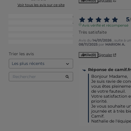
Utile
(0)
Signaler
Voir tous les avis sur ce site
5
étoiles
16
5
/
4
étoiles
6
Avis vérifié et récompensé
3
étoiles
3
Très satisfaite
2
étoiles
0
Avis du
14/01/2026
, suite à 
1
étoile
1
08/11/2025
par
MARION A.
Trier les avis
Utile
(0)
Signaler
Réponse de
camif.fr
Bonjour Madame,

Je suis ravie de con
vous êtes pleinement
de votre fauteuil.

Votre satisfaction e
priorité.

Je vous souhaite un
journée et à très bi
Camif. 

Nathalie de l'équip