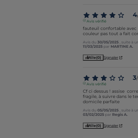
4
Avis vérifié
fauteuil confortable avec 
couleur pas tout a fait c
Avis du
30/05/2025
, suite à 
11/03/2025
par
MARTINE A.
Utile
(0)
Signaler
3
/
Avis vérifié
Cf ci dessus ! assise  corr
fragile, à suivre dans le te
domicile parfaite
Avis du
05/05/2025
, suite à 
03/02/2025
par
Regis A.
Utile
(0)
Signaler