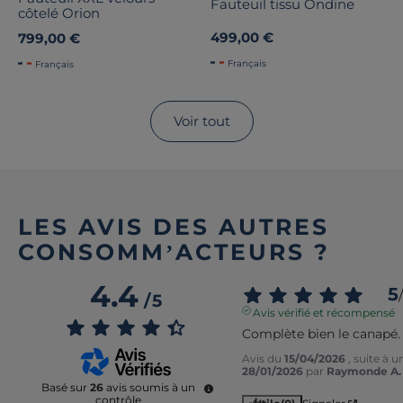
Fauteuil tissu Ondine
côtelé Orion
499,00 €
799,00 €
Français
Français
Voir tout
LES AVIS DES AUTRES
CONSOMM’ACTEURS ?
4.4
5
/
/
5
Avis vérifié et récompensé
Complète bien le canapé.
Avis du
15/04/2026
, suite à 
28/01/2026
par
Raymonde A.
Basé sur
26
avis soumis à un
contrôle