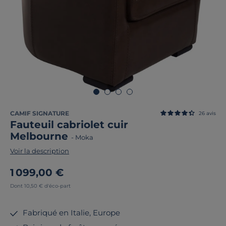
CAMIF SIGNATURE
26
avis
Fauteuil cabriolet cuir
Melbourne
-
Moka
Voir la description
1 099,00 €
Dont 10,50 € d'éco-part
Fabriqué en Italie, Europe