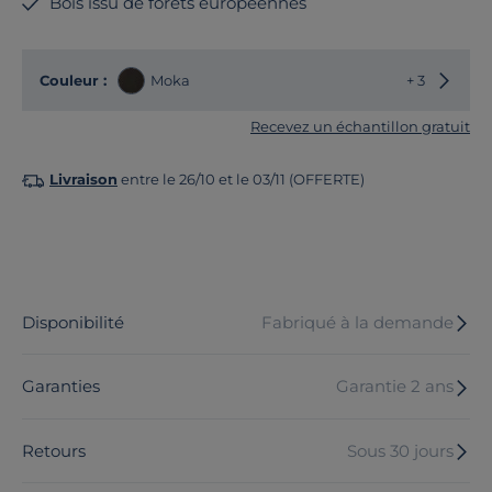
Bois issu de forêts européennes
Choisir
Couleur :
Moka
+ 3
Recevez un échantillon gratuit
Livraison
entre le 26/10 et le 03/11 (OFFERTE)
Disponibilité
Fabriqué à la demande
Garanties
Garantie 2 ans
Retours
Sous 30 jours