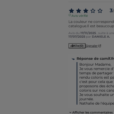
3
/
Avis vérifié
La couleur ne correspond
catalogue.Il est beaucoup
Avis du
17/11/2025
, suite à u
17/07/2025
par
DANIELE A.
Utile
(0)
Signaler
Réponse de
camif.fr
Bonjour Madame,

Je vous remercie d'a
temps de partager v
rendu coloris est parf
c'est pour cela que 
proposons des échan
coloris sur nos cana
Je vous souhaite une
journée.

Nathalie de l'équip
Afficher les commentaires