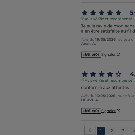
5
/
Avis vérifié et récompensé
Je suis ravie de mon achat
à en être satisfaite au fil 
Avis du
19/05/2026
, suite à 
Anais A.
Utile
(0)
Signaler
4
Avis vérifié et récompensé
conforme aux attentes
Avis du
13/05/2026
, suite à 
HERVE A.
Utile
(0)
Signaler
1
2
3