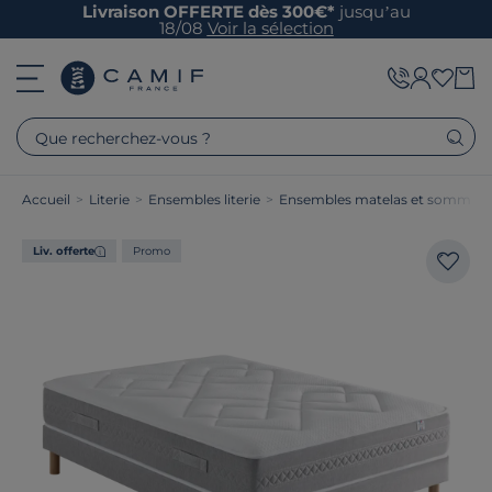
Livraison OFFERTE dès 300€*
jusqu’au
18/08
Voir la sélection
Que recherchez-vous ?
Accueil
>
Literie
>
Ensembles literie
>
Ensembles matelas et sommier
Liv. offerte
Promo