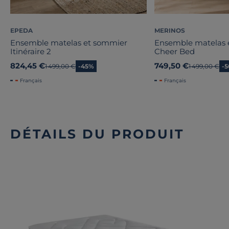
EPEDA
MERINOS
Ensemble matelas et sommier
Ensemble matelas 
Itinéraire 2
Cheer Bed
824,45 €
749,50 €
Ancien prix
1 499,00 €
-45%
Ancien prix
1 499,00 €
-
Français
Français
DÉTAILS DU PRODUIT