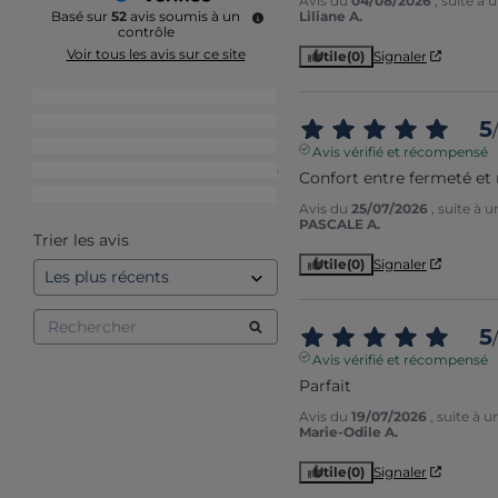
Avis du
04/08/2026
, suite à
Liliane A.
Basé sur
52
avis soumis à un
contrôle
Voir tous les avis sur ce site
Utile
(0)
Signaler
5
étoiles
38
4
étoiles
11
5
/
3
étoiles
2
Avis vérifié et récompensé
2
étoiles
0
Confort entre fermeté et 
1
étoile
1
Avis du
25/07/2026
, suite à 
PASCALE A.
Trier les avis
Utile
(0)
Signaler
5
/
Avis vérifié et récompensé
Parfait
Avis du
19/07/2026
, suite à 
Marie-Odile A.
Utile
(0)
Signaler