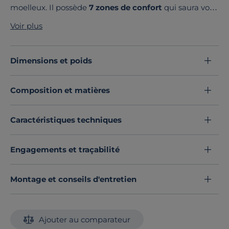
moelleux. Il possède
7 zones de confort
qui saura vous
satisfaire et vous
offrir un confort optimal et des
Voir plus
garnissages de qualité supérieur en soie et lin.
Il est
assorti à notre sommier Charlotte à
larges lattes
extra-résistantes qui
raffermit le confort de votre
Dimensions et poids
matelas
. Vendu avec ses pieds. Le matelas ne contient
aucune substances actives.
Composition et matières
Découvrez toute notre sélection :
Ensembles matelas et sommier
Caractéristiques techniques
Engagements et traçabilité
Montage et conseils d'entretien
Ajouter au comparateur