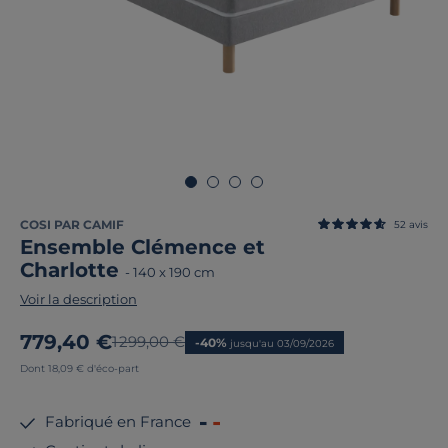
COSI PAR CAMIF
52
avis
Ensemble Clémence et
Charlotte
-
140 x 190 cm
Voir la description
Nouveau prix
779,40 €
Ancien prix
1 299,00 €
-40%
jusqu'au 03/09/2026
Dont 18,09 € d'éco-part
Fabriqué en France