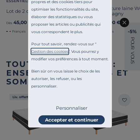
ESSENTIELS PAR CAMIF
OURSON
propres et des cookies tiers pour
Couverture laine 
optimiser les fonctionnalités du site,
Lot de 2 oreillers Pacôme
Champagny
élaborer des statistiques ou vous
45,00 €
89,00 €
Dès
Dès
proposer les articles ou publicités qui
-5%
vous correspondent le plus.
Français
Français
P
O
Pour tout savoir, rendez-vous sur "
U
R
Gestion des cookies
". Vous pourrez y
V
O
modifier vos préférences à tout moment.
U
TOUTE NOTRE OFFRE :
S
ENSEMBLES MATELAS ET
Bien sûr on vous laisse le choix de les
autoriser, les refuser, ou les
SOMMIER
personnaliser.
Liv. offerte
Liv. offerte
Personnaliser
Accepter et continuer