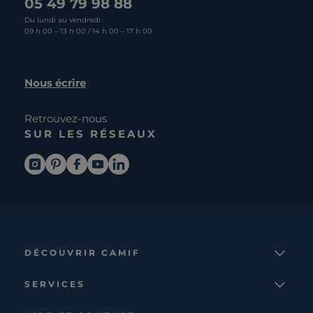
05 49 79 98 88
Du lundi au vendredi :
09 h 00 – 13 h 00 / 14 h 00 – 17 h 00
Nous écrire
Retrouvez-nous
SUR LES RÉSEAUX
DÉCOUVRIR CAMIF
La marque
SERVICES
Notre mission
Services et avantages
Nos collections