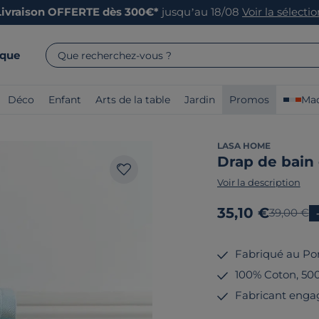
Livraison OFFERTE dès 300€*
jusqu’au 18/08
Voir la sélecti
rque
Que recherchez-vous ?
Déco
Enfant
Arts de la table
Jardin
Promos
Mad
LASA HOME
Drap de bain
Voir la description
Nouveau prix
35,10 €
Ancien pr
39,00 €
Fabriqué au Po
100% Coton, 50
Fabricant enga