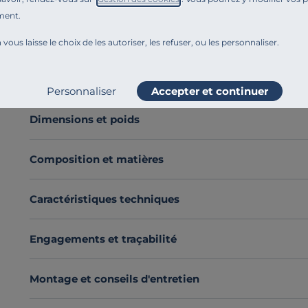
100x150 cm
est idéal pour se sécher le corps après la
ment.
généreux. Plus spacieux qu'un drap de douche classique
 vous laisse le choix de les autoriser, les refuser, ou les personnaliser.
douceur au quotidien.
Confectionné en coton doux et absorbant
, elle ass
Voir plus
toucher. Parfaite pour un usage régulier, elle allie confo
Personnaliser
Accepter et continuer
Décliné en plusieurs coloris,
ce drap de bain s'intègre 
soignée à votre pièce.
Dimensions et poids
Découvrez toute notre sélection :
Serviettes de bain
Composition et matières
Caractéristiques techniques
Engagements et traçabilité
Montage et conseils d'entretien