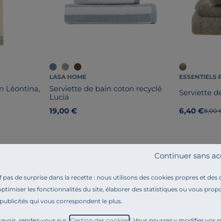
LASA HOME
ESSENTIELS 
n Léontina,
Serviette de bain coton recyclé
Serviette d
Lucia
19,00 €
6,40 €
Ancie
8,00 
Continuer sans ac
pas de surprise dans la recette : nous utilisons des cookies propres et des
optimiser les fonctionnalités du site, élaborer des statistiques ou vous propo
 publicités qui vous correspondent le plus.
Référence : 100400114286
Apportez confort et élégance à votre salle de bain 
avoir, rendez-vous sur "
Gestion des cookies
". Vous pourrez y modifier vos 