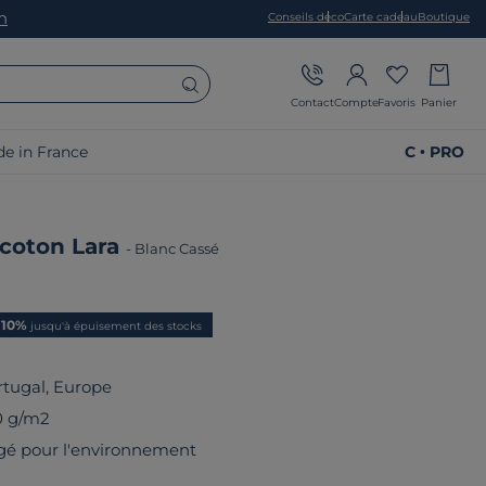
on
Conseils déco
Carte cadeau
Boutique
Contact
Compte
Favoris
Panier
e in France
C • PRO
 coton Lara
-
Blanc Cassé
ix
-10%
jusqu'à épuisement des stocks
rtugal, Europe
0 g/m2
gé pour l'environnement