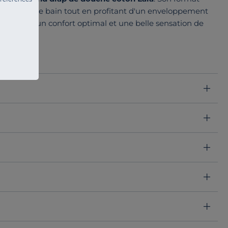
 douche ou le bain tout en profitant d'un enveloppement
, il offre un confort optimal et une belle sensation de
ure un séchage efficace tout en restant agréable au
rt, fonctionnalité et simplicité d'entretien.
à tous les styles de décoration
et apporte une finition