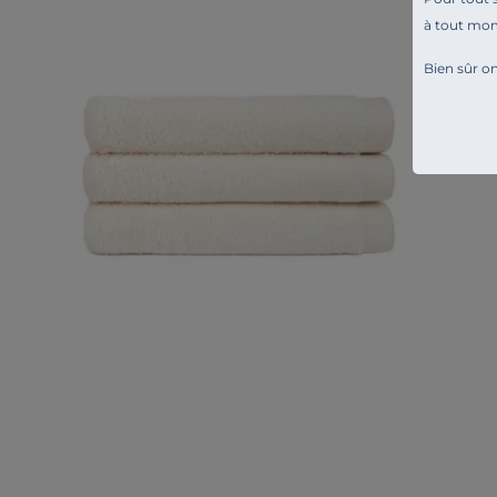
à tout mo
Bien sûr on