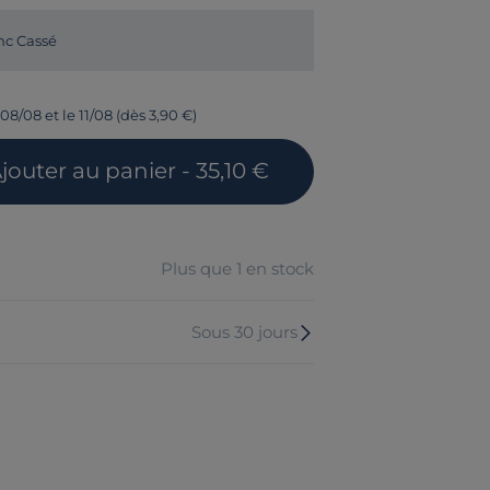
nc Cassé
08/08 et le 11/08 (dès 3,90 €)
jouter
au panier
- 35,10 €
Plus que 1 en stock
Sous 30 jours