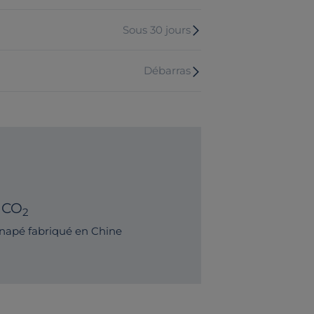
Sous 30 jours
Débarras
 CO
2
napé fabriqué en Chine