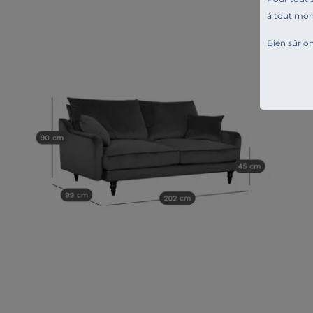
à tout mo
Bien sûr on