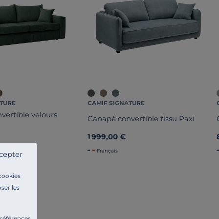
ATURE
CAMIF SIGNATURE
vertible velours
Canapé convertible tissu Paxi
1 999,00 €
Français
cepter
 cookies
ser les
préférences