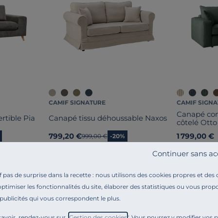
CAMIF SIGNATURE
CAMIF SIGN
Canapé con
rtible Pia
Canapé tissu déhoussable Naxos
côtelé Otto
799,20 €
1 799,00 €
Ancien prix
999,00 €
-20%
Français
Français
Continuer sans ac
pas de surprise dans la recette : nous utilisons des cookies propres et des
optimiser les fonctionnalités du site, élaborer des statistiques ou vous propo
 publicités qui vous correspondent le plus.
avoir, rendez-vous sur "
Gestion des cookies
". Vous pourrez y modifier vos 