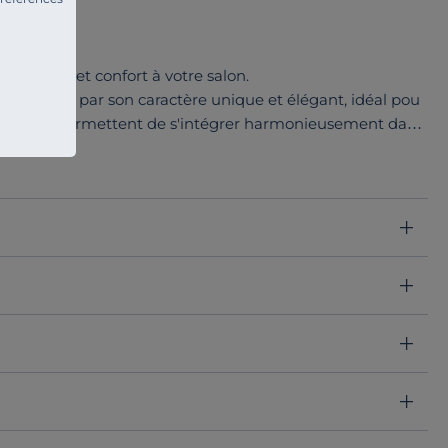
on.
 douceur et confort à votre salon.
 distingue par son caractère unique et élégant, idéal pou
relles lui permettent de s'intégrer harmonieusement dans
u classiques.
canapé Orso est le choix parfait pour un intérieur élégant.
ec le canapé Orso, et laissez-le devenir le coeur chaleureux
e !