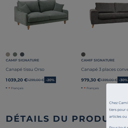
CAMIF SIGNATURE
CAMIF SIGNATURE
Canapé tissu Orso
Canapé 3 places conve
1 039,20 €
979,30 €
Ancien prix
1 299,00 €
-20%
Ancien prix
1 399,00 €
-30%
Français
Français
Chez Camif 
tiers pour 
DÉTAILS DU PRODUIT
articles ou
Pour tout s