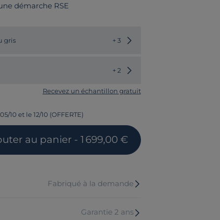
 une démarche RSE
Choisir une autre couleur
 gris
+ 3
Choisir un autre modèle
+ 2
Recevez un échantillon gratuit
 05/10 et le 12/10 (OFFERTE)
outer
au panier
- 1 699,00 €
Fabriqué à la demande
Garantie 2 ans