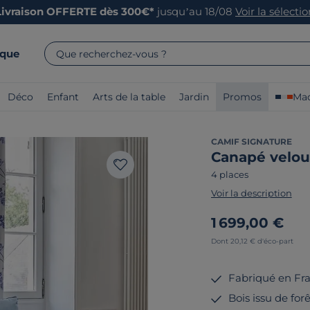
Livraison OFFERTE dès 300€*
jusqu’au 18/08
Voir la sélecti
rque
Que recherchez-vous ?
Déco
Enfant
Arts de la table
Jardin
Promos
Mad
CAMIF SIGNATURE
Canapé velou
4 places
Voir la description
1 699,00 €
Dont 20,12 € d'éco-part
Fabriqué en Fr
Bois issu de for