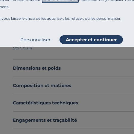
ment.
Référence : 100388151956
Canapé velours Orso :
élégance au coeur de votre sal
 vous laisse le choix de les autoriser, les refuser, ou les personnaliser.
Le canapé Orso s'habille d'un
tissu velours
qui apporte
Avec
ses pieds hauts
en bois massif, le canapé Orso se
sublimer n'importe quel intérieur. Ses lignes intempo
Personnaliser
Accepter et continuer
tous les styles de décorations, qu'ils soient modernes o
Voir plus
Fabriqué en France
avec des matériaux de qualité, le 
Faites le choix d'un salon à la fois élégant et sobre av
de votre foyer.
Dimensions et poids
Offrez vous un espace où le confort rencontre le styl
Découvrez toute notre sélection :
Canapés droits
Composition et matières
Caractéristiques techniques
Engagements et traçabilité