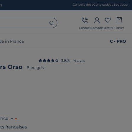
on
Conseils déco
Carte cadeau
Boutique
Contact
Compte
Favoris
Panier
e in France
C • PRO
3.8
/
5
-
4
avis
rs Orso
-
Bleu gris
-
ance
êts françaises