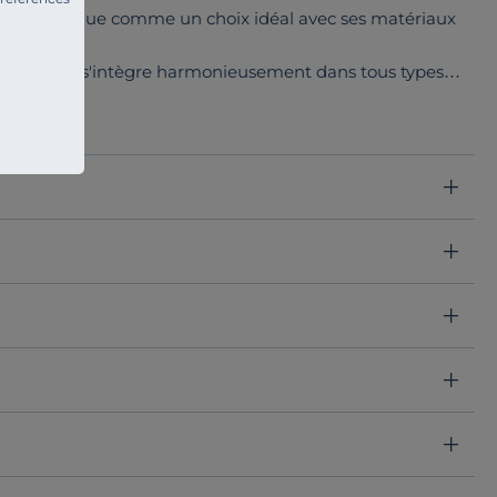
Il se distingue comme un choix idéal avec ses matériaux
hique
qui s'intègre harmonieusement dans tous types
,
il s'adapte à vos besoins et à votre style personnel, que
rations plus audacieuses.
son
revêtement en polyester recyclé
ainsi que sa mousse.
nt un produit de qualité, mais vous participez
clés
issus du recyclage d'anciens matelas,
offre un
urs et embellissez votre maison
tout en préservant notre