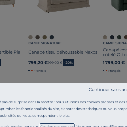
CAMIF SIGNATURE
CAMIF SIGN
Canapé con
rtible Pia
Canapé tissu déhoussable Naxos
côtelé Otto
799,20 €
1 799,00 €
Ancien prix
999,00 €
-20%
Français
Français
Continuer sans ac
pas de surprise dans la recette : nous utilisons des cookies propres et des
optimiser les fonctionnalités du site, élaborer des statistiques ou vous propo
 publicités qui vous correspondent le plus.
Référence : 100388171964
Canapé Olivier :
un canapé raffiné fabriqué en France 
avoir, rendez-vous sur "
Gestion des cookies
". Vous pourrez y modifier vos 