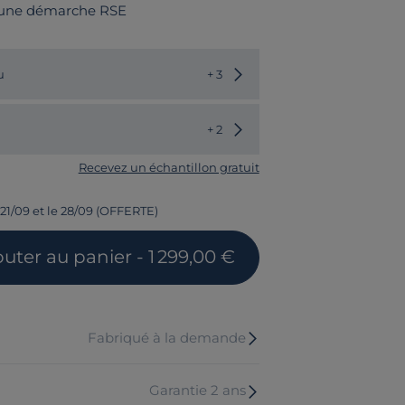
 une démarche RSE
Choisir une autre couleur
u
+ 3
Choisir un autre modèle
+ 2
Recevez un échantillon gratuit
 21/09 et le 28/09 (OFFERTE)
outer
au panier
- 1 299,00 €
Fabriqué à la demande
Garantie 2 ans