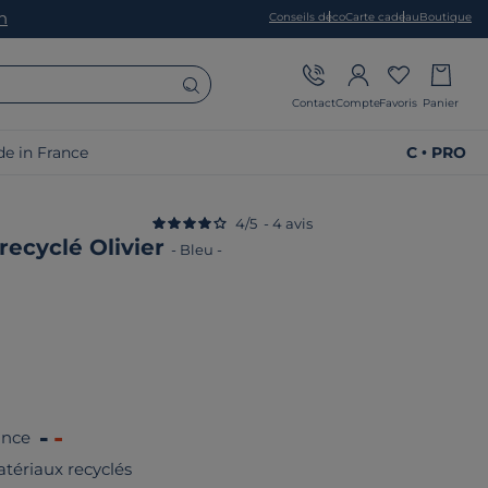
on
Conseils déco
Carte cadeau
Boutique
Contact
Compte
Favoris
Panier
e in France
C • PRO
4
/
5
-
4
avis
recyclé Olivier
-
Bleu
-
ance
tériaux recyclés