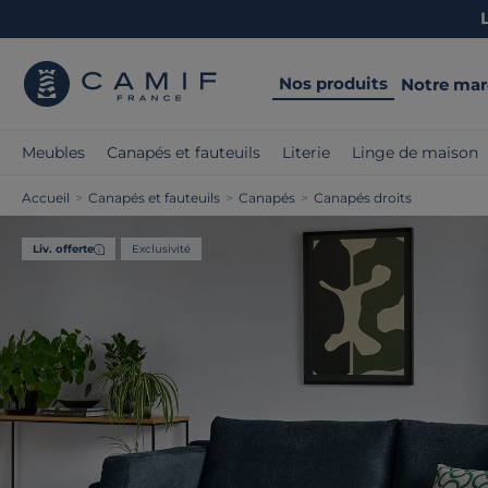
Nos produits
Notre ma
Meubles
Canapés et fauteuils
Literie
Linge de maison
Accueil
>
Canapés et fauteuils
>
Canapés
>
Canapés droits
Liv. offerte
Exclusivité