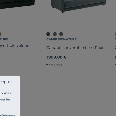
ATURE
CAMIF SIGNATURE
vertible velours
Canapé convertible tissu Paxi
1 999,00 €
Français
cepter
 cookies
ser les
!
préférences