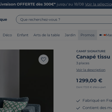
Livraison OFFERTE dès 300€*
jusqu’au 18/08
Voir la sélecti
rque
Que recherchez-vous ?
Déco
Enfant
Arts de la table
Jardin
Promos
Mad
CAMIF SIGNATURE
Canapé tissu 
3 places
Voir la description
1 299,00 €
Dont 17,03 € d'éco-part
Fabriqué en Fr
Contient des ma