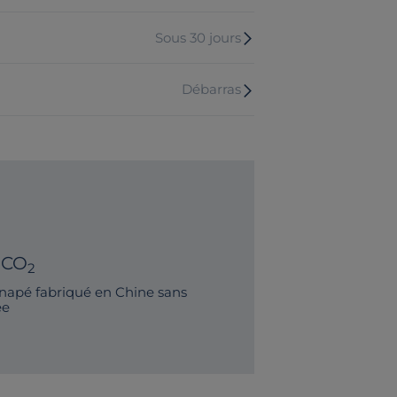
Sous 30 jours
Débarras
 CO
2
napé fabriqué en Chine sans
ée