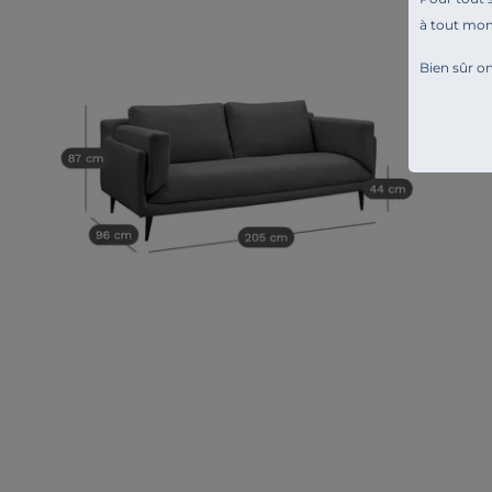
à tout mo
Bien sûr on