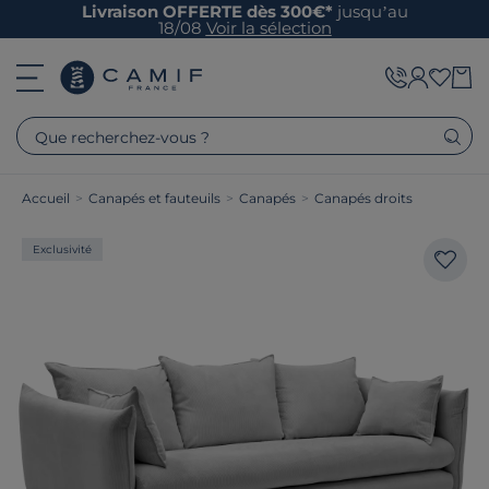
Livraison OFFERTE dès 300€*
jusqu’au
18/08
Voir la sélection
Que recherchez-vous ?
Accueil
>
Canapés et fauteuils
>
Canapés
>
Canapés droits
Exclusivité