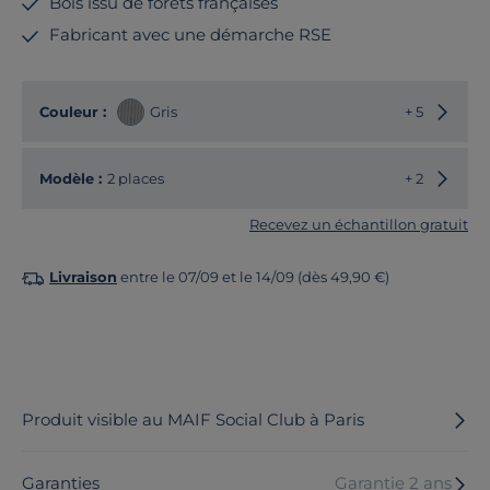
Bois issu de forêts françaises
Fabricant avec une démarche RSE
Choisir
Couleur :
Gris
+ 5
Choisir
Modèle :
2 places
+ 2
Recevez un échantillon gratuit
Livraison
entre le 07/09 et le 14/09 (dès 49,90 €)
Produit visible au MAIF Social Club à Paris
Garanties
Garantie 2 ans