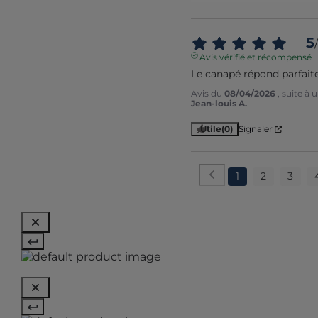
5
/
Avis vérifié et récompensé
Le canapé répond parfait
Avis du
08/04/2026
, suite à
Jean-louis A.
Utile
(0)
Signaler
1
2
3