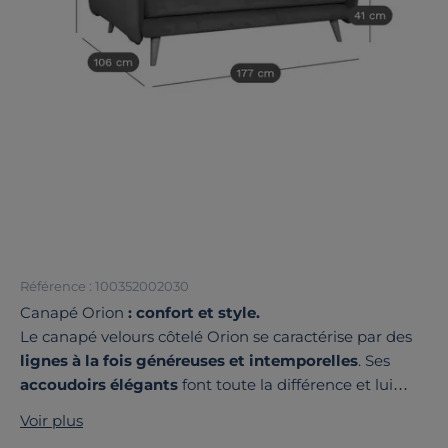
Référence : 100352002030
Canapé Orion
: confort et style.
Le canapé velours côtelé Orion se caractérise par des
lignes à la fois généreuses et intemporelles
. Ses
accoudoirs élégants
font toute la différence et lui
donne tout son style. Revêtu de
velours côtelé
, très
Voir plus
doux ce canapé est une véritable invitation à la