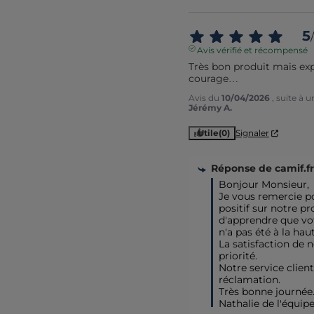
5
/
Avis vérifié et récompensé
Très bon produit mais exp
courage…
Avis du
10/04/2026
, suite à 
Jérémy A.
Utile
(0)
Signaler
Réponse de
camif.fr
Bonjour Monsieur,

Je vous remercie po
positif sur notre pro
d'apprendre que vot
n'a pas été à la hau
La satisfaction de n
priorité.

Notre service client 
réclamation.

Très bonne journée.
Nathalie de l'équip