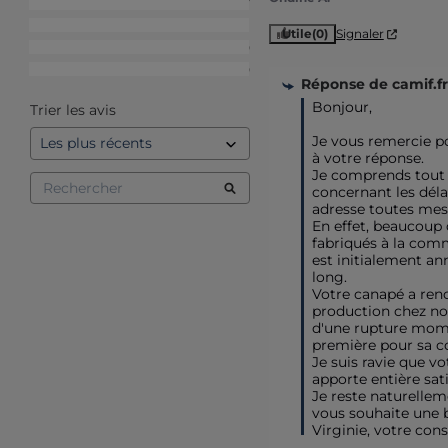
4
étoiles
7
3
étoiles
1
Utile
(0)
Signaler
2
étoiles
0
1
étoile
0
Réponse de
camif.fr
Bonjour,

Trier les avis
Je vous remercie p
à votre réponse.

Je comprends tout 
concernant les délai
adresse toutes mes 
En effet, beaucoup 
fabriqués à la comm
est initialement an
long.

Votre canapé a renc
production chez not
d'une rupture mom
première pour sa co
Je suis ravie que vo
apporte entière sati
Je reste naturellem
vous souhaite une be
Virginie, votre cons