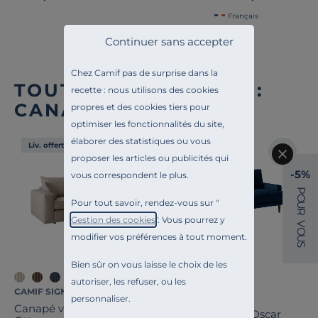
Français
Continuer sans accepter
Chez Camif pas de surprise dans la
TOUTE NOTRE OFFRE :
recette : nous utilisons des cookies
CANAPÉS DROITS
propres et des cookies tiers pour
optimiser les fonctionnalités du site,
élaborer des statistiques ou vous
Liv. offerte
Liv. offerte
proposer les articles ou publicités qui
-5%
vous correspondent le plus.
P
O
Pour tout savoir, rendez-vous sur "
U
R
Gestion des cookies
". Vous pourrez y
V
O
modifier vos préférences à tout moment.
U
S
Bien sûr on vous laisse le choix de les
autoriser, les refuser, ou les
CAMIF SIGNATURE
CAMIF SIGNATURE
personnaliser.
Canapé velours côtelé
Canapé velours Oscar