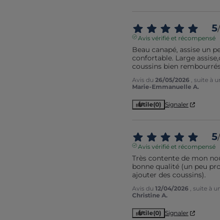
5
/
Avis vérifié et récompensé
Beau canapé, assise un pe
confortable. Large assise,c
coussins bien rembourré
Avis du
26/05/2026
, suite à
Marie-Emmanuelle A.
Utile
(0)
Signaler
5
/
Avis vérifié et récompensé
Très contente de mon nouv
bonne qualité (un peu pro
ajouter des coussins).
Avis du
12/04/2026
, suite à 
Christine A.
Utile
(0)
Signaler