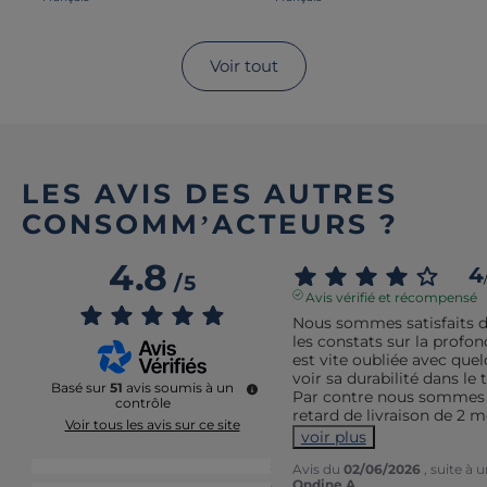
Voir tout
LES AVIS DES AUTRES
CONSOMM’ACTEURS ?
4.8
4
/
5
Avis vérifié et récompensé
Nous sommes satisfaits d
les constats sur la profon
est vite oubliée avec quel
voir sa durabilité dans le 
Basé sur
51
avis soumis à un
Par contre nous sommes t
contrôle
retard de livraison de 2 mo
Voir tous les avis sur ce site
voir plus
5
étoiles
43
Avis du
02/06/2026
, suite à
Ondine A.