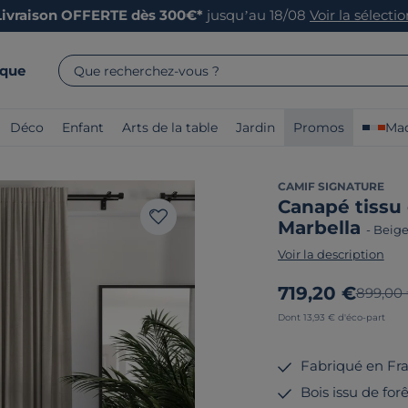
Livraison OFFERTE dès 300€*
jusqu’au 18/08
Voir la sélecti
rque
Que recherchez-vous ?
Déco
Enfant
Arts de la table
Jardin
Promos
Mad
CAMIF SIGNATURE
Canapé tissu
Marbella
-
Beig
Voir la description
Nouveau prix
719,20 €
Ancien 
899,00
Dont 13,93 € d'éco-part
Fabriqué en Fr
Bois issu de fo