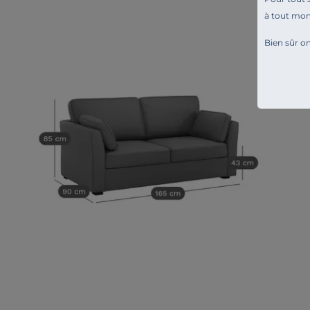
à tout mo
Bien sûr on