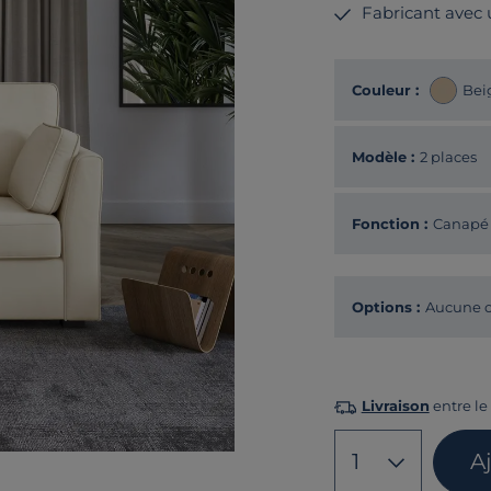
Fabricant avec
Couleur :
Bei
Modèle :
2 places
Fonction :
Canapé 
Options :
Aucune o
Livraison
entre le 
1
A