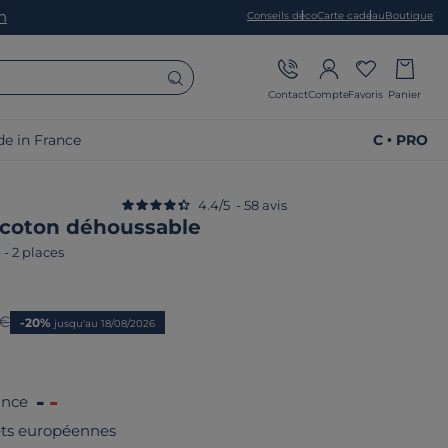
on
Conseils déco
Carte cadeau
Boutique
Contact
Compte
Favoris
Panier
e in France
C • PRO
4.4
/
5
-
58
avis
 coton déhoussable
e
-
2 places
prix
 €
-20%
jusqu'au 18/08/2026
ance
rêts européennes