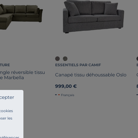
ATURE
ESSENTIELS PAR CAMIF
gle réversible tissu
Canapé tissu déhoussable Oslo
e Marbella
999,00 €
Français
cepter
 cookies
ser les
préférences