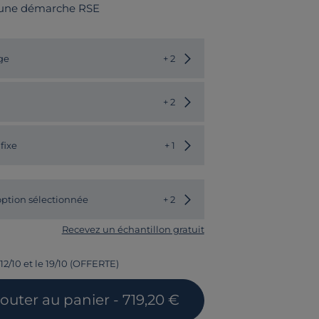
 une démarche RSE
Choisir une autre couleur
ge
+ 2
Choisir un autre modèle
+ 2
fixe
+ 1
ption sélectionnée
+ 2
Recevez un échantillon gratuit
12/10 et le 19/10 (OFFERTE)
jouter
au panier
- 719,20 €