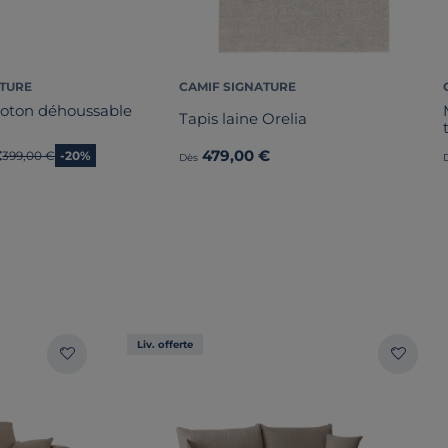
ATURE
CAMIF SIGNATURE
 coton déhoussable
Tapis laine Orelia
€
479,00 €
Ancien prix
399,00 €
-20%
Dès
Liv. offerte