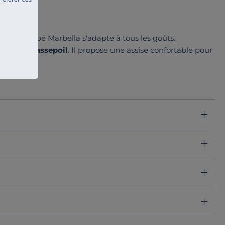
yles
?
le
, le canapé Marbella s'adapte à tous les goûts.
e
finition passepoil
. Il propose une assise confortable pour
 proposons une housse de rechange sur demande.
complète Marbella, aux tissus et coloris variés.