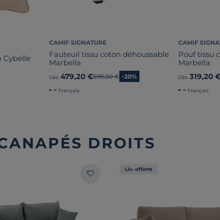
CAMIF SIGNATURE
CAMIF SIGN
Fauteuil tissu coton déhoussable
Pouf tissu
 Cybelle
Marbella
Marbella
479,20 €
319,20 
Ancien prix
599,00 €
-20%
Dès
Dès
Français
Français
 CANAPÉS DROITS
Liv. offerte