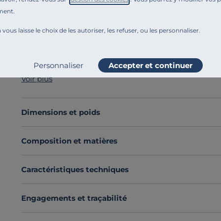
ment.
Référence : 100296462550
Vous rêvez d'un canapé qui s'accorde avec
tous les st
 vous laisse le choix de les autoriser, les refuser, ou les personnaliser.
Avec ses
formes minimalistes
et sa
ligne intemporel
Fabriqué en France
, le canapé Marbella offre une joli
profiter de bons moments de détente.
Personnaliser
Accepter et continuer
Envie de
changer de couleur ou de tissu
? Nous vous
Voir plus
Vous le préférez convertible
? Découvrez la collection 
Découvrez toute notre sélection :
Canapés droits
Dimensions et poids
Composition et matières
Caractéristiques techniques
Engagements et traçabilité