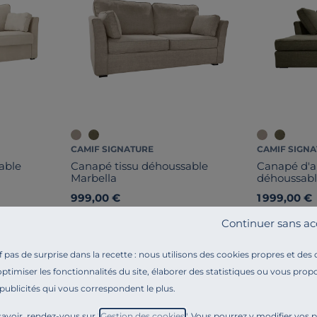
CAMIF SIGNATURE
CAMIF SIGN
able
Canapé tissu déhoussable
Canapé d'an
Marbella
déhoussabl
999,00 €
1 999,00 €
Français
Français
Continuer sans ac
pas de surprise dans la recette : nous utilisons des cookies propres et des
optimiser les fonctionnalités du site, élaborer des statistiques ou vous propo
 publicités qui vous correspondent le plus.
avoir, rendez-vous sur "
Gestion des cookies
". Vous pourrez y modifier vos 