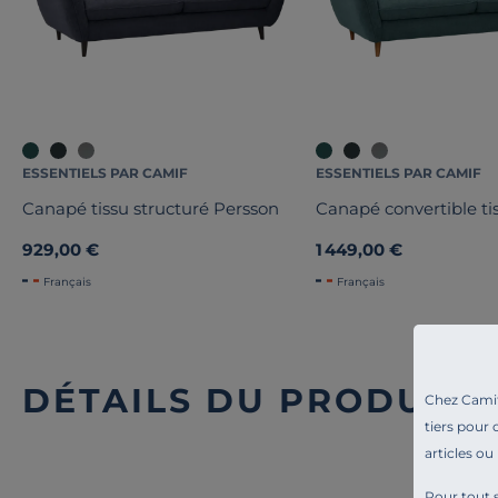
ESSENTIELS PAR CAMIF
ESSENTIELS PAR CAMIF
Canapé tissu structuré Persson
Canapé convertible ti
929,00 €
1 449,00 €
Français
Français
DÉTAILS DU PRODUIT
Chez Camif 
tiers pour 
articles ou
Pour tout s