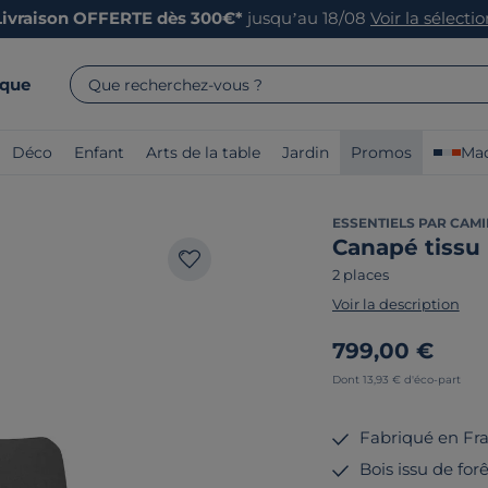
Livraison OFFERTE dès 300€*
jusqu’au 18/08
Voir la sélecti
rque
Que recherchez-vous ?
Déco
Enfant
Arts de la table
Jardin
Promos
Mad
ESSENTIELS PAR CAMI
Canapé tissu
2 places
Voir la description
799,00 €
Dont 13,93 € d'éco-part
Fabriqué en Fr
Bois issu de fo