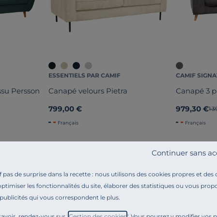
ESSENTIELS PAR CAMIF
CAMIF SIGN
ssu Persson
Canapé velours Pietra
Canapé 3 pl
799,00 €
979,30 €
An
1 
Français
Français
Continuer sans ac
pas de surprise dans la recette : nous utilisons des cookies propres et des
optimiser les fonctionnalités du site, élaborer des statistiques ou vous propo
 publicités qui vous correspondent le plus.
Référence : 100325201571
Canapé Persson : un équilibre parfait entre
originalit
avoir, rendez-vous sur "
Gestion des cookies
". Vous pourrez y modifier vos 