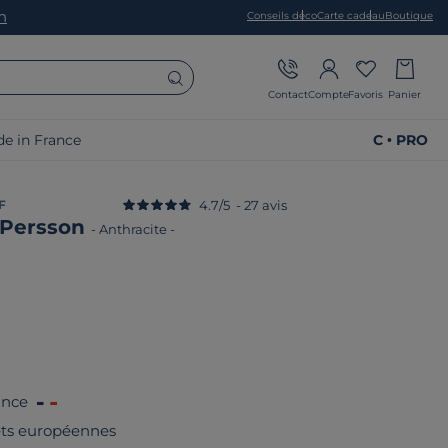
on
Conseils déco
Carte cadeau
Boutique
Contact
Compte
Favoris
Panier
e in France
C • PRO
F
4.7
/
5
-
27
avis
 Persson
-
Anthracite
-
ance
rêts européennes