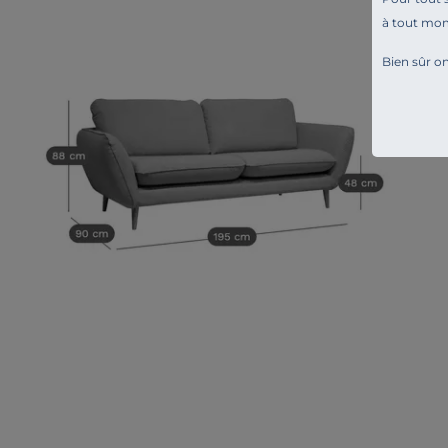
à tout mo
Bien sûr on