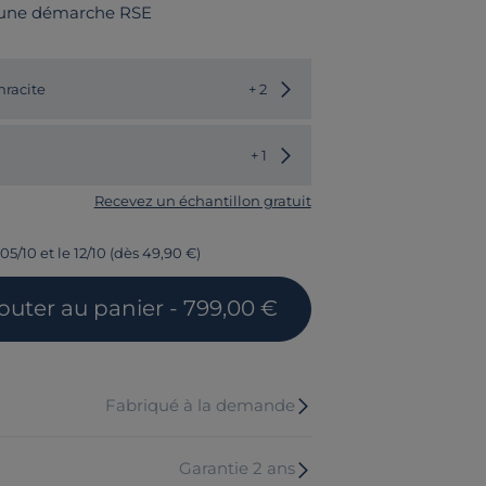
 une démarche RSE
Choisir une autre couleur
hracite
+ 2
Choisir un autre modèle
+ 1
Recevez un échantillon gratuit
05/10 et le 12/10 (dès 49,90 €)
outer
au panier
- 799,00 €
Fabriqué à la demande
Garantie 2 ans