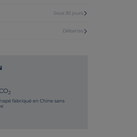
Sous 30 jours
Débarras
N
 CO
2
napé fabriqué en Chine sans
ée